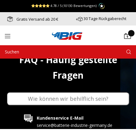
Direkt
↵
↵
↵
Zum Menü springen
Fußzeile springen
Barrierefreiheits-Widget öffnen
4.78 / 5
(10130 Bewertungen)
zum
Inhalt
30 Tage Rückgaberecht
Gratis Versand ab 20 €
Batterie-
Navigation
Industrie-
Germany
FAQ - Häufig gestellte
Fragen
Kundenservice E-Mail
service@batterie-industrie-germany.de