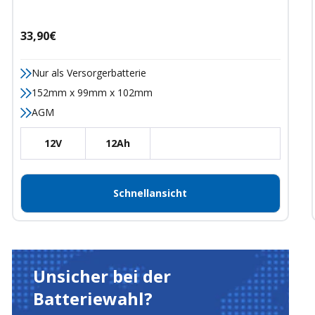
Angebotspreis
33,90€
Nur als Versorgerbatterie
152mm x 99mm x 102mm
AGM
12V
12Ah
Schnellansicht
Unsicher bei der
Batteriewahl?