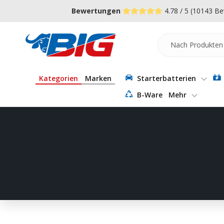
Direkt
↵
↵
↵
Zum Menü springen
Fußzeile springen
Barrierefreiheits-Widget öffnen
Bewertungen
4.78 / 5
(10143 Be
zum
Inhalt
Batterie-
Industrie-
Germany
Kategorien
Marken
Starterbatterien
B-Ware
Mehr