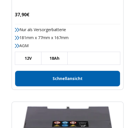
Angebotspreis
37,90€
Nur als Versorgerbatterie
181mm x 77mm x 167mm
AGM
12V
18Ah
Schnellansicht