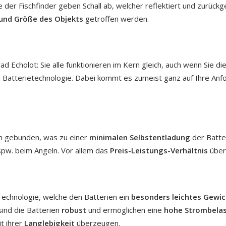
 der Fischfinder geben Schall ab, welcher reflektiert und zurück
und Größe des Objekts
getroffen werden.
Echolot: Sie alle funktionieren im Kern gleich, auch wenn Sie di
gen Batterietechnologie. Dabei kommt es zumeist ganz auf Ihre Anf
en gebunden, was zu einer
minimalen Selbstentladung
der Batte
pw. beim Angeln. Vor allem das
Preis-Leistungs-Verhältnis
über
echnologie, welche den Batterien ein
besonders leichtes Gewic
ind die Batterien
robust
und ermöglichen eine
hohe Strombela
t ihrer
Langlebigkeit
überzeugen.