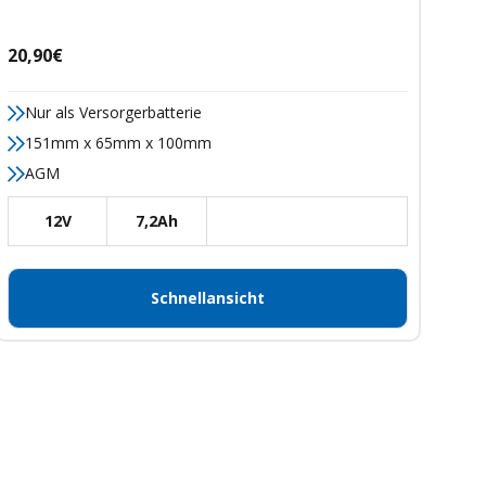
Angebotspreis
20,90€
Nur als Versorgerbatterie
151mm x 65mm x 100mm
AGM
12V
7,2Ah
Schnellansicht