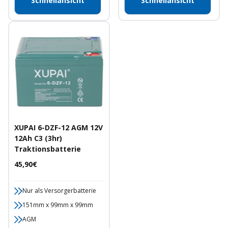
Schnellansicht
Schnellansicht
XUPAI 6-DZF-12 AGM 12V
12Ah C3 (3hr)
Traktionsbatterie
Angebotspreis
45,90€
Nur als Versorgerbatterie
151mm x 99mm x 99mm
AGM