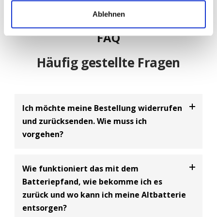
bestellen!
Ablehnen
FAQ
Häufig gestellte Fragen
Ich möchte meine Bestellung widerrufen
und zurücksenden. Wie muss ich
vorgehen?
Bei uns haben Sie die Möglichkeit Ihre
Bestellung
Wie funktioniert das mit dem
innerhalb von 30 Tagen zu widerrufen
und an uns
Batteriepfand, wie bekomme ich es
zurückzusenden. Dabei handelt es sich um einen
zurück und wo kann ich meine Altbatterie
freiwilligen Kundenservice der BIG Batterie-
entsorgen?
Industrie-Germany GmbH und eine Ergänzung zum