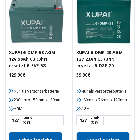
XUPAI 6-DMF-58 AGM
XUPAI 6-DMF-23 AGM
12V 58Ah C3 (3hr)
12V 23Ah C3 (3hr)
ersetzt 6-EVF-58
ersetzt 6-DZF-20
Traktionsbatterie
Traktionsbatterie
Angebotspreis
Angebotspreis
129,90€
59,90€
Nur als Versorgerbatterie
Nur als Versorgerbatterie
230mm x 150mm x 180mm
180mm x 76mm x 170mm
AGM
AGM
58Ah
23Ah
12V
12V
(C3)
(C3)