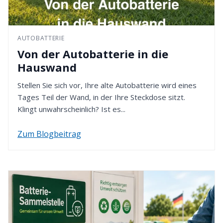
Werktagen nach Erhalt des Entsorgungsnachweises
B.I.G. - Batterie-Industrie-Germany GmbH
zurückerstattet. Bitte denken Sie daran, dass die
In den Wiesen 2
Rückzahlung gemäß der von Ihnen bei der
AUTOBATTERIE
49451 Holdorf - Deutschland
Bestellung gewählten Zahlungsmethode erfolgt.
Von der Autobatterie in die
4. Rückzahlung erhalten
Hauswand
Nach Eingang Ihrer Retoure werden wir den
Stellen Sie sich vor, Ihre alte Autobatterie wird eines
Kaufpreis innerhalb von 14 Tagen erstatten. Dafür
Tages Teil der Wand, in der Ihre Steckdose sitzt.
verwenden wir die von Ihnen zuvor gewählte
Klingt unwahrscheinlich? Ist es...
Zahlungsart.
Zum Blogbeitrag