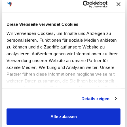
Unsere
E-Roller Akkus
bieten Ihnen eine
hervorragende
Leistung
zu einem
fairen Preis
. Vertrauen Sie auf unsere
Erfahrung
und profitieren Sie von unseren
attraktiven
Angeboten
.
Diese Webseite verwendet Cookies
Wir verwenden Cookies, um Inhalte und Anzeigen zu
Kundenservice
personalisieren, Funktionen für soziale Medien anbieten
zu können und die Zugriffe auf unsere Website zu
Sollten Sie
Fragen
haben oder
Unterstützung
benötigen, steht
analysieren. Außerdem geben wir Informationen zu Ihrer
Ihnen unser freundlicher
Kundenservice
jederzeit zur
Verwendung unserer Website an unsere Partner für
Verfügung.
soziale Medien, Werbung und Analysen weiter. Unsere
Fazit
Partner führen diese Informationen möglicherweise mit
weiteren Daten zusammen, die Sie ihnen bereitgestellt
Mit den
E-Roller Akkus
von
BIG
sind Sie immer auf der sicheren
haben oder die sie im Rahmen Ihrer Nutzung der Dienste
Seite. Entdecken Sie unser Sortiment und finden Sie den
gesammelt haben.
Details zeigen
passenden Akku für Ihren
E-Roller
. Genießen Sie die Freiheit
und Flexibilität, die Ihnen ein zuverlässiger
E-Roller
bietet – und
das zu einem unschlagbaren
Preis-Leistungs-Verhältnis
.
Alle zulassen
Jetzt die passenden E-Roller Akkus entdecken und