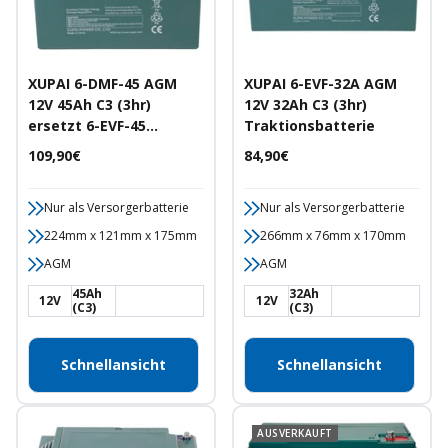
XUPAI 6-DMF-45 AGM
XUPAI 6-EVF-32A AGM
12V 45Ah C3 (3hr)
12V 32Ah C3 (3hr)
ersetzt 6-EVF-45
Traktionsbatterie
Traktionsbatterie
Angebotspreis
Angebotspreis
109,90€
84,90€
Nur als Versorgerbatterie
Nur als Versorgerbatterie
224mm x 121mm x 175mm
266mm x 76mm x 170mm
AGM
AGM
45Ah
32Ah
12V
12V
(C3)
(C3)
Schnellansicht
Schnellansicht
AUSVERKAUFT