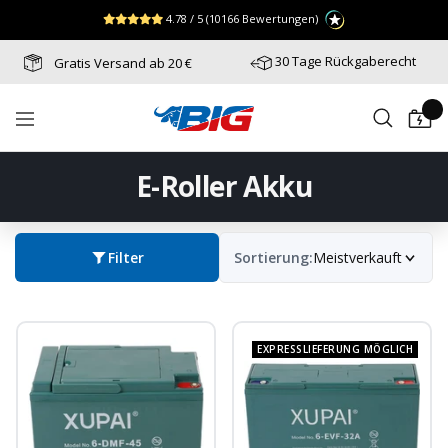
Direkt
↵
↵
↵
Zum Menü springen
Fußzeile springen
Barrierefreiheits-Widget öffnen
4.78 / 5
(10166 Bewertungen)
zum
Inhalt
30 Tage Rückgaberecht
Gratis Versand ab 20 €
Batterie-
Navigation
Industrie-
Germany
E-Roller Akku
Filter
Sortierung:
Meistverkauft
EXPRESSLIEFERUNG MÖGLICH