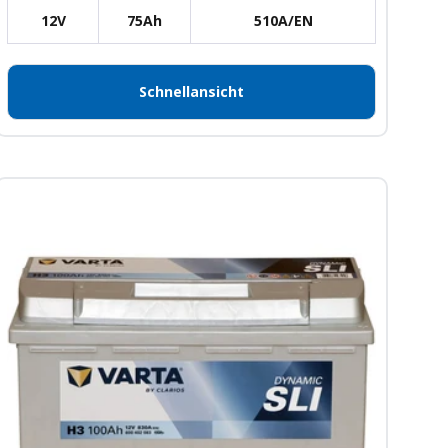
12V
75Ah
510A/EN
Schnellansicht