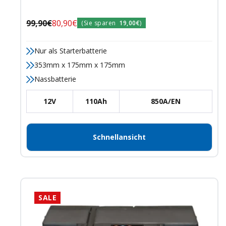
Regulärer
Angebotspreis
99,90€
80,90€
(Sie sparen
19,00€
)
Preis
Nur als Starterbatterie
353mm x 175mm x 175mm
Nassbatterie
12V
110Ah
850A/EN
Schnellansicht
SALE