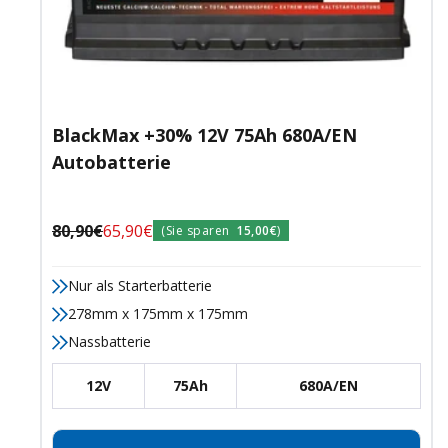
BlackMax +30% 12V 75Ah 680A/EN
Autobatterie
Regulärer
Angebotspreis
80,90€
65,90€
(Sie sparen
15,00€
)
Preis
Nur als Starterbatterie
278mm x 175mm x 175mm
Nassbatterie
12V
75Ah
680A/EN