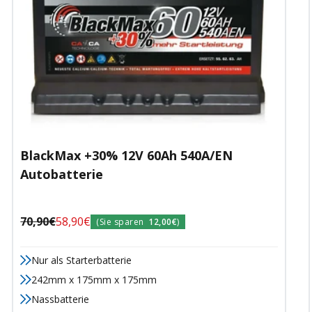
BlackMax +30% 12V 60Ah 540A/EN
Autobatterie
Regulärer
Angebotspreis
70,90€
58,90€
(Sie sparen
12,00€
)
Preis
Nur als Starterbatterie
242mm x 175mm x 175mm
Nassbatterie