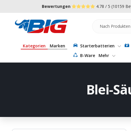
Direkt
↵
↵
↵
Zum Menü springen
Fußzeile springen
Barrierefreiheits-Widget öffnen
Bewertungen
4.78 / 5
(10159 Be
zum
Inhalt
Batterie-
Industrie-
Germany
Kategorien
Marken
Starterbatterien
B-Ware
Mehr
Blei-Sä