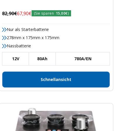
Regulärer
Angebotspreis
82,90€
67,90€
(Sie sparen
15,00€
)
Preis
Nur als Starterbatterie
278mm x 175mm x 175mm
Nassbatterie
12V
80Ah
780A/EN
Schnellansicht