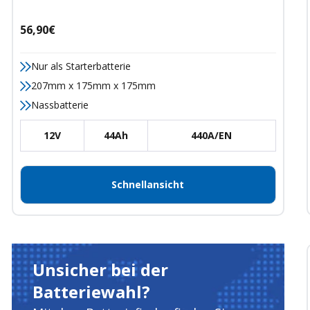
Angebotspreis
56,90€
Nur als Starterbatterie
207mm x 175mm x 175mm
Nassbatterie
12V
44Ah
440A/EN
Schnellansicht
Unsicher bei der
Batteriewahl?