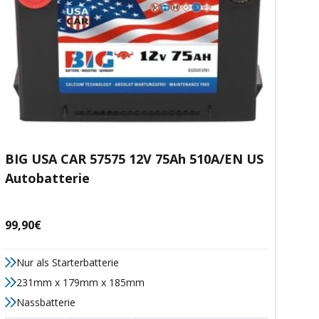
BIG USA CAR 57575 12V 75Ah 510A/EN US
Autobatterie
Angebotspreis
99,90€
Nur als Starterbatterie
231mm x 179mm x 185mm
Nassbatterie