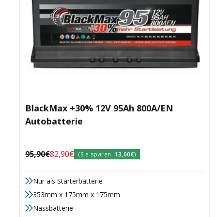
BlackMax +30% 12V 95Ah 800A/EN
Autobatterie
Regulärer
Angebotspreis
95,90€
82,90€
(Sie sparen
13,00€
)
Preis
Nur als Starterbatterie
353mm x 175mm x 175mm
Nassbatterie