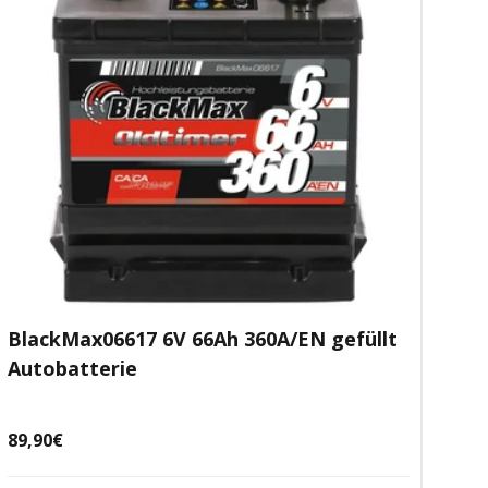
BlackMax06617 6V 66Ah 360A/EN gefüllt
Autobatterie
Angebotspreis
89,90€