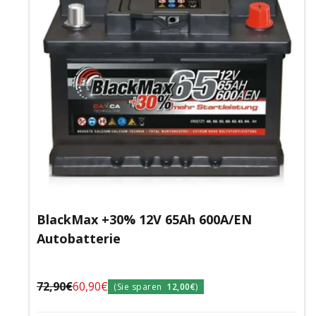
BlackMax +30% 12V 65Ah 600A/EN
Autobatterie
Regulärer
Angebotspreis
72,90€
60,90€
(Sie sparen
12,00€
)
Preis