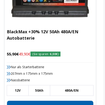
BlackMax +30% 12V 50Ah 480A/EN
Autobatterie
Regulärer
Angebotspreis
55,90€
49,90€
(Sie sparen
6,00€
)
Preis
Nur als Starterbatterie
207mm x 175mm x 175mm
Nassbatterie
12V
50Ah
480A/EN