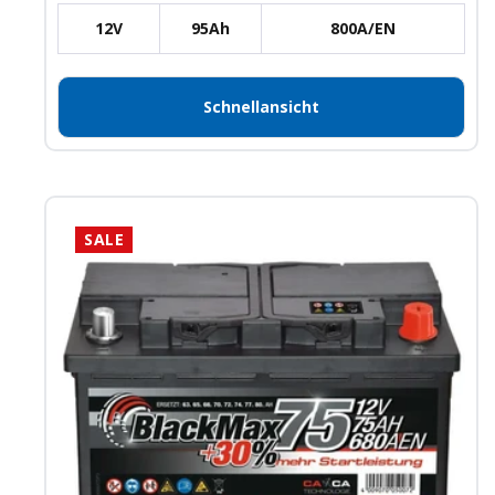
12V
95Ah
800A/EN
Schnellansicht
SALE