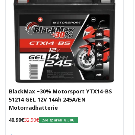
BlackMax +30% Motorsport YTX14-BS
51214 GEL 12V 14Ah 245A/EN
Motorradbatterie
Regulärer
Angebotspreis
40,90€
32,90€
(Sie sparen
8,00€
)
Preis