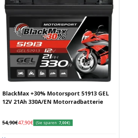
BlackMax +30% Motorsport 51913 GEL
12V 21Ah 330A/EN Motorradbatterie
Regulärer
Angebotspreis
54,90€
47,90€
(Sie sparen
7,00€
)
Preis