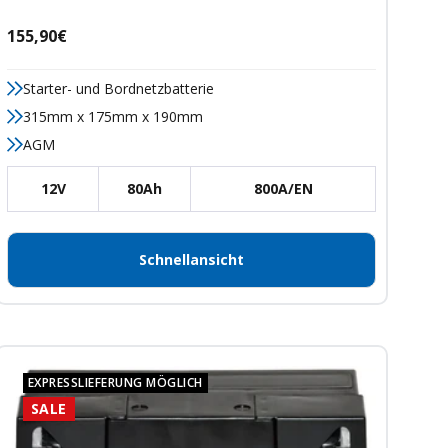
Angebotspreis
155,90€
Starter- und Bordnetzbatterie
315mm x 175mm x 190mm
AGM
12V
80Ah
800A/EN
Schnellansicht
EXPRESSLIEFERUNG MÖGLICH
SALE