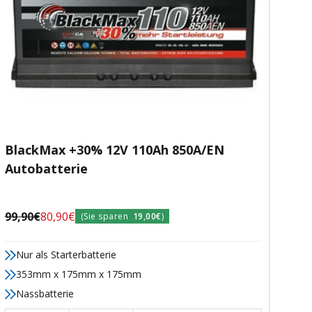
BlackMax +30% 12V 110Ah 850A/EN
Autobatterie
Regulärer
Angebotspreis
99,90€
80,90€
(Sie sparen
19,00€
)
Preis
Nur als Starterbatterie
353mm x 175mm x 175mm
Nassbatterie