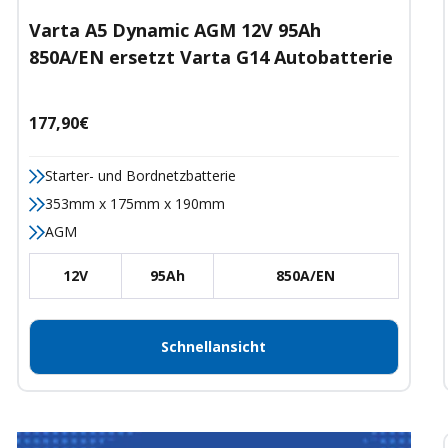
Varta A5 Dynamic AGM 12V 95Ah
850A/EN ersetzt Varta G14 Autobatterie
Angebotspreis
177,90€
Starter- und Bordnetzbatterie
353mm x 175mm x 190mm
AGM
12V
95Ah
850A/EN
Schnellansicht