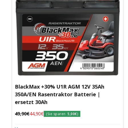
BlackMax +30% U1R AGM 12V 35Ah
350A/EN Rasentraktor Batterie |
ersetzt 30Ah
Regulärer
Angebotspreis
49,90€
44,90€
(Sie sparen
5,00€
)
Preis