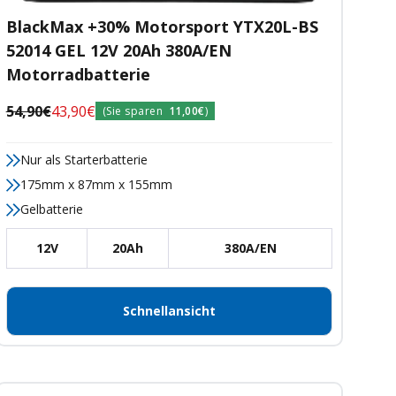
BlackMax +30% Motorsport YTX20L-BS
52014 GEL 12V 20Ah 380A/EN
Motorradbatterie
Regulärer
Angebotspreis
54,90€
43,90€
(Sie sparen
11,00€
)
Preis
Nur als Starterbatterie
175mm x 87mm x 155mm
Gelbatterie
12V
20Ah
380A/EN
Schnellansicht