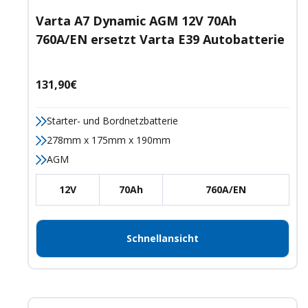
Varta A7 Dynamic AGM 12V 70Ah
760A/EN ersetzt Varta E39 Autobatterie
Angebotspreis
131,90€
Starter- und Bordnetzbatterie
278mm x 175mm x 190mm
AGM
12V
70Ah
760A/EN
Schnellansicht