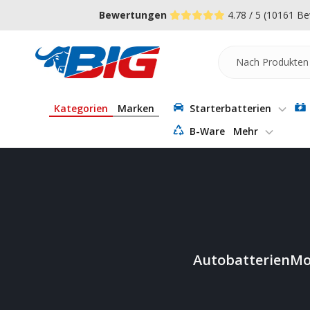
Direkt
↵
↵
↵
Zum Menü springen
Fußzeile springen
Barrierefreiheits-Widget öffnen
Bewertungen
4.78 / 5
(10161 Be
zum
Inhalt
Batterie-
Industrie-
Germany
Kategorien
Marken
Starterbatterien
B-Ware
Mehr
Autobatterien
Mo