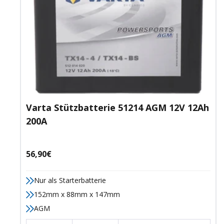
Varta Stützbatterie 51214 AGM 12V 12Ah
200A
Angebotspreis
56,90€
Nur als Starterbatterie
152mm x 88mm x 147mm
AGM