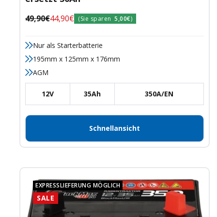
Regulärer
Angebotspreis
49,90€
44,90€
(Sie sparen
5,00€
)
Preis
Nur als Starterbatterie
195mm x 125mm x 176mm
AGM
12V
35Ah
350A/EN
Schnellansicht
EXPRESSLIEFERUNG MÖGLICH
SALE