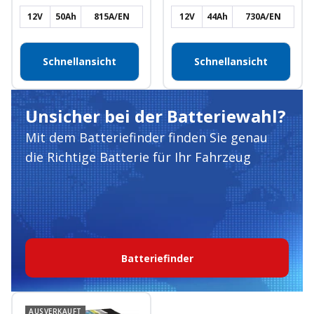
12V
50Ah
815A/EN
12V
44Ah
730A/EN
Schnellansicht
Schnellansicht
Unsicher bei der Batteriewahl?
Mit dem Batteriefinder finden Sie genau
die Richtige Batterie für Ihr Fahrzeug
Batteriefinder
AUSVERKAUFT