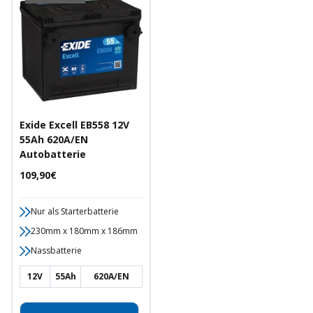
Exide Excell EB558 12V
55Ah 620A/EN
Autobatterie
Angebotspreis
109,90€
Nur als Starterbatterie
230mm x 180mm x 186mm
Nassbatterie
12V
55Ah
620A/EN