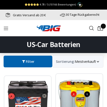
Direkt
↵
↵
↵
Zum Menü springen
Fußzeile springen
Barrierefreiheits-Widget öffnen
4.78 / 5
(10166 Bewertungen)
zum
Inhalt
30 Tage Rückgaberecht
Gratis Versand ab 20 €
Batterie-
Navigation
Industrie-
Germany
US-Car Batterien
Filter
Sortierung:
Meistverkauft