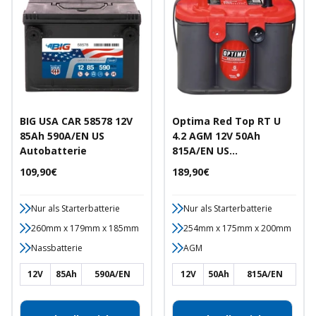
BIG USA CAR 58578 12V
Optima Red Top RT U
85Ah 590A/EN US
4.2 AGM 12V 50Ah
Autobatterie
815A/EN US
Autobatterie
Angebotspreis
Angebotspreis
109,90€
189,90€
Nur als Starterbatterie
Nur als Starterbatterie
260mm x 179mm x 185mm
254mm x 175mm x 200mm
Nassbatterie
AGM
12V
85Ah
590A/EN
12V
50Ah
815A/EN