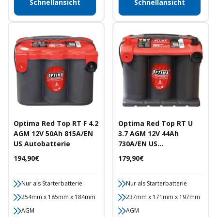
Schnellansicht
Schnellansicht
Optima Red Top RT F 4.2
Optima Red Top RT U
AGM 12V 50Ah 815A/EN
3.7 AGM 12V 44Ah
US Autobatterie
730A/EN US
Autobatterie
Angebotspreis
Angebotspreis
194,90€
179,90€
Nur als Starterbatterie
Nur als Starterbatterie
254mm x 185mm x 184mm
237mm x 171mm x 197mm
AGM
AGM