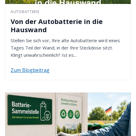
49451 Holdorf - Deutschland
Bestellung gewählten Zahlungsmethode erfolgt.
AUTOBATTERIE
4. Rückzahlung erhalten
Von der Autobatterie in die
Nach Eingang Ihrer Retoure werden wir den
Hauswand
Kaufpreis innerhalb von 14 Tagen erstatten. Dafür
verwenden wir die von Ihnen zuvor gewählte
Stellen Sie sich vor, Ihre alte Autobatterie wird eines
Zahlungsart.
Tages Teil der Wand, in der Ihre Steckdose sitzt.
Klingt unwahrscheinlich? Ist es...
Zum Blogbeitrag