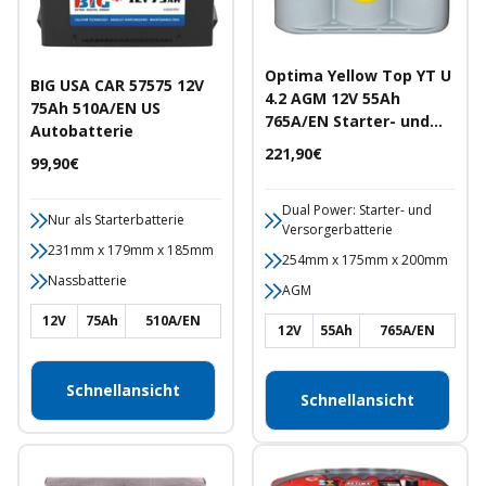
Optima Yellow Top YT U
BIG USA CAR 57575 12V
4.2 AGM 12V 55Ah
75Ah 510A/EN US
765A/EN Starter- und
Autobatterie
Versorgerbatterie
Angebotspreis
221,90€
Angebotspreis
99,90€
Dual Power: Starter- und
Nur als Starterbatterie
Versorgerbatterie
231mm x 179mm x 185mm
254mm x 175mm x 200mm
Nassbatterie
AGM
12V
75Ah
510A/EN
12V
55Ah
765A/EN
Schnellansicht
Schnellansicht