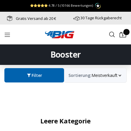
Direkt
↵
↵
↵
Zum Menü springen
Fußzeile springen
Barrierefreiheits-Widget öffnen
4.78 / 5
(10166 Bewertungen)
zum
Inhalt
30 Tage Rückgaberecht
Gratis Versand ab 20 €
Batterie-
Navigation
Industrie-
Germany
Booster
Filter
Sortierung:
Meistverkauft
Leere Kategorie