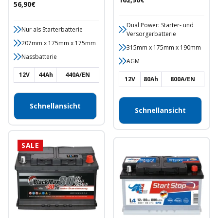
Angebotspreis
56,90€
Dual Power: Starter- und
Nur als Starterbatterie
Versorgerbatterie
207mm x 175mm x 175mm
315mm x 175mm x 190mm
Nassbatterie
AGM
12V
44Ah
440A/EN
12V
80Ah
800A/EN
Schnellansicht
Schnellansicht
SALE