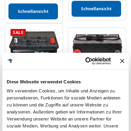
Schnellansicht
Schnellansicht
SALE
Diese Webseite verwendet Cookies
BlackMax +30% 12V
BIG USA CAR 57575 12V
60Ah 540A/EN
Wir verwenden Cookies, um Inhalte und Anzeigen zu
75Ah 510A/EN US
Autobatterie
personalisieren, Funktionen für soziale Medien anbieten
Autobatterie
zu können und die Zugriffe auf unsere Website zu
Regulärer
Angebotspreis
70,90€
58,90€
Angebotspreis
99,90€
Preis
analysieren. Außerdem geben wir Informationen zu Ihrer
(Sie sparen
12,00€
)
Verwendung unserer Website an unsere Partner für
Nur als Starterbatterie
soziale Medien, Werbung und Analysen weiter. Unsere
Nur als Starterbatterie