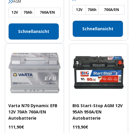
AGM
12V
70Ah
700A/EN
12V
70Ah
760A/EN
Schnellansicht
Schnellansicht
Varta N70 Dynamic EFB
BIG Start-Stop AGM 12V
12V 70Ah 760A/EN
95Ah 950A/EN
Autobatterie
Autobatterie
Angebotspreis
Angebotspreis
111,90€
119,90€