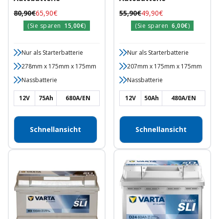
Regulärer
Angebotspreis
Regulärer
Angebotspreis
80,90€
65,90€
55,90€
49,90€
Preis
Preis
(Sie sparen
15,00€
)
(Sie sparen
6,00€
)
Nur als Starterbatterie
Nur als Starterbatterie
278mm x 175mm x 175mm
207mm x 175mm x 175mm
Nassbatterie
Nassbatterie
12V
75Ah
680A/EN
12V
50Ah
480A/EN
Schnellansicht
Schnellansicht