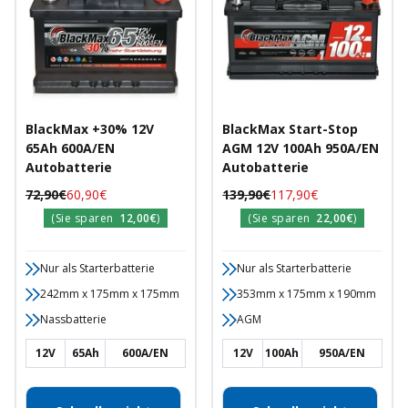
BlackMax +30% 12V
BlackMax Start-Stop
65Ah 600A/EN
AGM 12V 100Ah 950A/EN
Autobatterie
Autobatterie
Regulärer
Angebotspreis
Regulärer
Angebotspreis
72,90€
60,90€
139,90€
117,90€
Preis
Preis
(Sie sparen
12,00€
)
(Sie sparen
22,00€
)
Nur als Starterbatterie
Nur als Starterbatterie
242mm x 175mm x 175mm
353mm x 175mm x 190mm
Nassbatterie
AGM
12V
65Ah
600A/EN
12V
100Ah
950A/EN