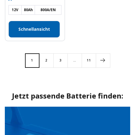
12V
80Ah
800A/EN
Schnellansicht
1
2
3
…
11
Jetzt passende Batterie finden: