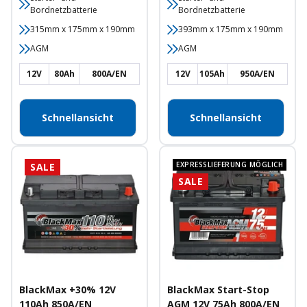
Bordnetzbatterie
Bordnetzbatterie
315mm x 175mm x 190mm
393mm x 175mm x 190mm
AGM
AGM
12V
80Ah
800A/EN
12V
105Ah
950A/EN
Schnellansicht
Schnellansicht
EXPRESSLIEFERUNG MÖGLICH
SALE
SALE
BlackMax +30% 12V
BlackMax Start-Stop
110Ah 850A/EN
AGM 12V 75Ah 800A/EN