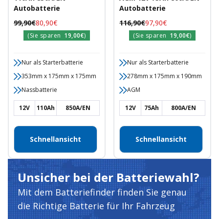
Autobatterie
Autobatterie
Regulärer
Angebotspreis
Regulärer
Angebotspreis
99,90€
80,90€
116,90€
97,90€
Preis
Preis
(Sie sparen
19,00€
)
(Sie sparen
19,00€
)
Nur als Starterbatterie
Nur als Starterbatterie
353mm x 175mm x 175mm
278mm x 175mm x 190mm
Nassbatterie
AGM
12V
110Ah
850A/EN
12V
75Ah
800A/EN
Schnellansicht
Schnellansicht
Unsicher bei der Batteriewahl?
Mit dem Batteriefinder finden Sie genau
die Richtige Batterie für Ihr Fahrzeug