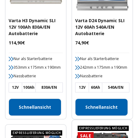
Varta H3 Dynamic SLI
Varta D24 Dynamic SLI
12V 100Ah 830A/EN
12V 60Ah 540A/EN
Autobatterie
Autobatterie
Angebotspreis
Angebotspreis
114,90€
74,90€
Nur als Starterbatterie
Nur als Starterbatterie
353mm x 175mm x 190mm
242mm x 175mm x 190mm
Nassbatterie
Nassbatterie
12V
100Ah
830A/EN
12V
60Ah
540A/EN
Schnellansicht
Schnellansicht
EXPRESSLIEFERUNG MÖGLICH
EXPRESSLIEFERUNG MÖGLICH
SALE