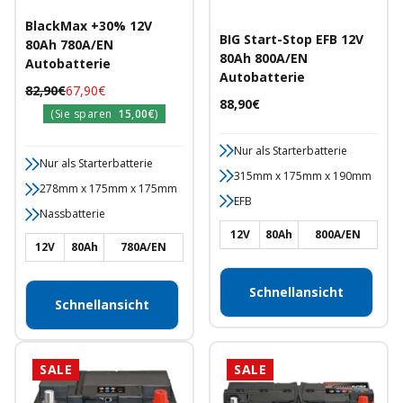
BlackMax +30% 12V
BIG Start-Stop EFB 12V
80Ah 780A/EN
80Ah 800A/EN
Autobatterie
Autobatterie
Regulärer
Angebotspreis
82,90€
67,90€
Angebotspreis
88,90€
Preis
(Sie sparen
15,00€
)
Nur als Starterbatterie
Nur als Starterbatterie
315mm x 175mm x 190mm
278mm x 175mm x 175mm
EFB
Nassbatterie
12V
80Ah
800A/EN
12V
80Ah
780A/EN
Schnellansicht
Schnellansicht
SALE
SALE