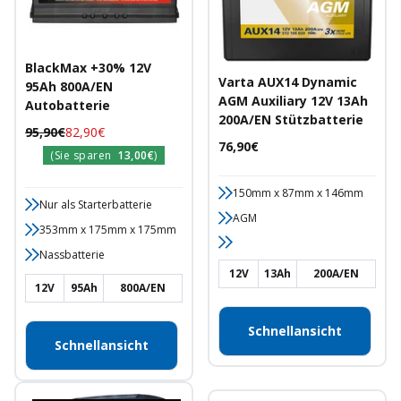
BlackMax +30% 12V
Varta AUX14 Dynamic
95Ah 800A/EN
AGM Auxiliary 12V 13Ah
Autobatterie
200A/EN Stützbatterie
Regulärer
Angebotspreis
95,90€
82,90€
Angebotspreis
76,90€
Preis
(Sie sparen
13,00€
)
150mm x 87mm x 146mm
Nur als Starterbatterie
AGM
353mm x 175mm x 175mm
Nassbatterie
12V
13Ah
200A/EN
12V
95Ah
800A/EN
Schnellansicht
Schnellansicht