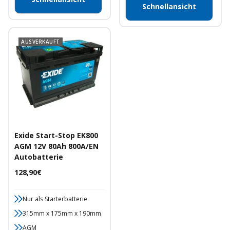
Schnellansicht
AUSVERKAUFT
Exide Start-Stop EK800
AGM 12V 80Ah 800A/EN
Autobatterie
Angebotspreis
128,90€
Nur als Starterbatterie
315mm x 175mm x 190mm
AGM