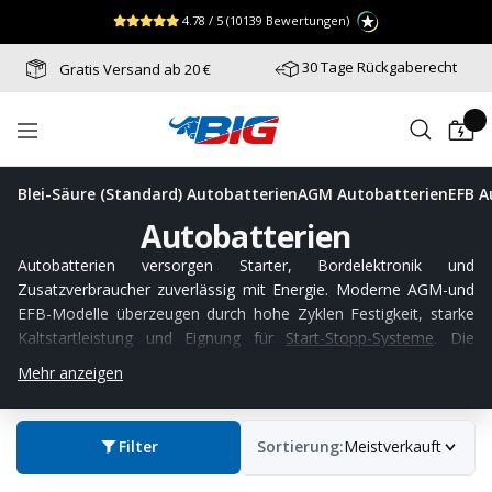
Direkt
↵
↵
↵
Zum Menü springen
Fußzeile springen
Barrierefreiheits-Widget öffnen
4.78 / 5
(10139 Bewertungen)
zum
Inhalt
30 Tage Rückgaberecht
Gratis Versand ab 20 €
Batterie-
Navigation
Industrie-
Germany
Blei-Säure (Standard) Autobatterien
AGM Autobatterien
EFB A
Autobatterien
Autobatterien versorgen Starter, Bordelektronik und
Zusatzverbraucher zuverlässig mit Energie. Moderne AGM-und
EFB-Modelle überzeugen durch hohe Zyklen Festigkeit, starke
Kaltstartleistung und Eignung für
Start-Stopp-Systeme
. Die
passende Kapazität richtet sich nach Fahrzeug und Ausstattung.
Mehr anzeigen
Von
Autobatterien bis 50Ah
,
Autobatterien bis 60Ah
,
Autobatterien bis 70Ah
,
Autobatterien bis 80Ah
,
Autobatterien
bis 90Ah
,
Autobatterien bis 100Ah
bis zu
Autobatterien mit
Filter
Sortierung:
Meistverkauft
110Ah
. Jetzt passende Autobatterien auswählen und direkt
online bestellen.