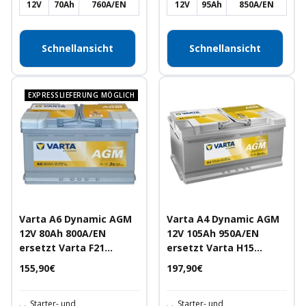
12V
70Ah
760A/EN
12V
95Ah
850A/EN
Schnellansicht
Schnellansicht
EXPRESSLIEFERUNG MÖGLICH
Varta A6 Dynamic AGM
Varta A4 Dynamic AGM
12V 80Ah 800A/EN
12V 105Ah 950A/EN
ersetzt Varta F21
ersetzt Varta H15
Autobatterie
Autobatterie
Angebotspreis
Angebotspreis
155,90€
197,90€
Starter- und
Starter- und