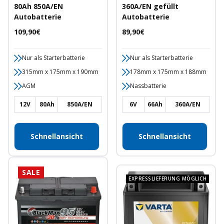
80Ah 850A/EN
360A/EN gefüllt
Autobatterie
Autobatterie
Angebotspreis
Angebotspreis
109,90€
89,90€
Nur als Starterbatterie
Nur als Starterbatterie
315mm x 175mm x 190mm
178mm x 175mm x 188mm
AGM
Nassbatterie
12V
80Ah
850A/EN
6V
66Ah
360A/EN
Schnellansicht
Schnellansicht
SALE
EXPRESSLIEFERUNG MÖGLICH