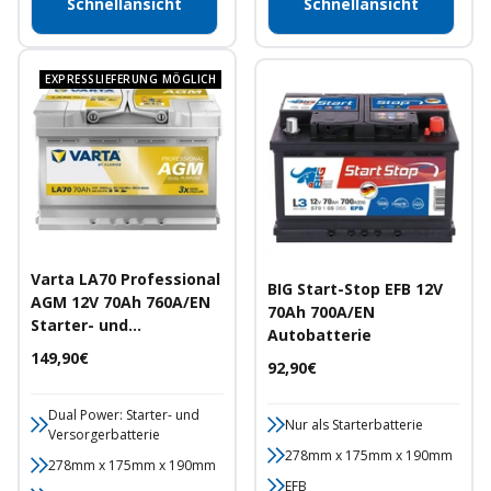
Schnellansicht
Schnellansicht
EXPRESSLIEFERUNG MÖGLICH
Varta LA70 Professional
BIG Start-Stop EFB 12V
AGM 12V 70Ah 760A/EN
70Ah 700A/EN
Starter- und
Autobatterie
Versorgerbatterie
Angebotspreis
149,90€
Angebotspreis
92,90€
Dual Power: Starter- und
Nur als Starterbatterie
Versorgerbatterie
278mm x 175mm x 190mm
278mm x 175mm x 190mm
EFB