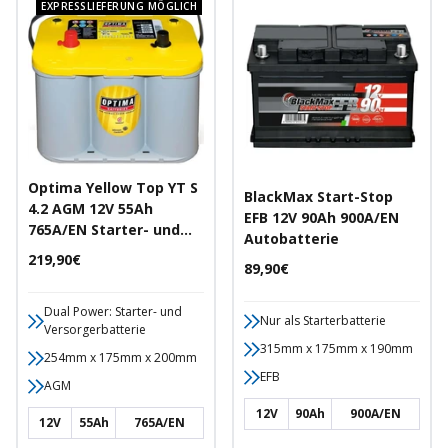
EXPRESSLIEFERUNG MÖGLICH
Optima Yellow Top YT S
BlackMax Start-Stop
4.2 AGM 12V 55Ah
EFB 12V 90Ah 900A/EN
765A/EN Starter- und
Autobatterie
Versorgerbatterie
Angebotspreis
219,90€
Angebotspreis
89,90€
Dual Power: Starter- und
Nur als Starterbatterie
Versorgerbatterie
315mm x 175mm x 190mm
254mm x 175mm x 200mm
EFB
AGM
12V
90Ah
900A/EN
12V
55Ah
765A/EN