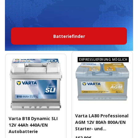
Batteriefinder
EXPRESSLIEFERUNG MÖGLICH
Varta LA80 Professional
Varta B18 Dynamic SLI
AGM 12V 80Ah 800A/EN
12V 44Ah 440A/EN
Starter- und
Autobatterie
Versorgerbatterie
Angebotspreis
162,90€