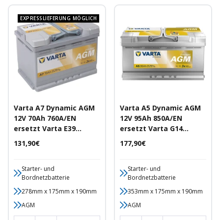
EXPRESSLIEFERUNG MÖGLICH
Varta A7 Dynamic AGM
Varta A5 Dynamic AGM
12V 70Ah 760A/EN
12V 95Ah 850A/EN
ersetzt Varta E39
ersetzt Varta G14
Autobatterie
Autobatterie
Angebotspreis
Angebotspreis
131,90€
177,90€
Starter- und
Starter- und
Bordnetzbatterie
Bordnetzbatterie
278mm x 175mm x 190mm
353mm x 175mm x 190mm
AGM
AGM