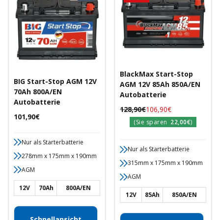
BlackMax Start-Stop
BIG Start-Stop AGM 12V
AGM 12V 85Ah 850A/EN
70Ah 800A/EN
Autobatterie
Autobatterie
Regulärer
Angebotspreis
128,90€
106,90€
Angebotspreis
101,90€
Preis
(Sie sparen
22,00€
)
Nur als Starterbatterie
Nur als Starterbatterie
278mm x 175mm x 190mm
315mm x 175mm x 190mm
AGM
AGM
12V
70Ah
800A/EN
12V
85Ah
850A/EN
Schnellansicht