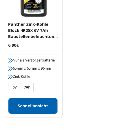
Panther Zink-Kohle
Block 4R25X 6V 7Ah
Baustellenbeleuchtung
Batterie
Angebotspreis
6,90€
Nur als Versorgerbatterie
65mm x 65mm x 96mm
Zink-Kohle
6V
7Ah
Schnellansicht