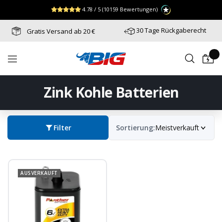
Direkt
↵
↵
↵
Zum Menü springen
Fußzeile springen
Barrierefreiheits-Widget öffnen
4.78 / 5
(10159 Bewertungen)
zum
Inhalt
30 Tage Rückgaberecht
Gratis Versand ab 20 €
Batterie-
Navigation
Industrie-
Germany
Zink Kohle Batterien
Filter
Sortierung:
Meistverkauft
AUSVERKAUFT