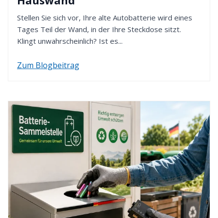
Nach Eingang Ihrer Retoure werden wir den
Stellen Sie sich vor, Ihre alte Autobatterie wird eines
Kaufpreis innerhalb von 14 Tagen erstatten. Dafür
Tages Teil der Wand, in der Ihre Steckdose sitzt.
verwenden wir die von Ihnen zuvor gewählte
Klingt unwahrscheinlich? Ist es...
Zahlungsart.
Zum Blogbeitrag