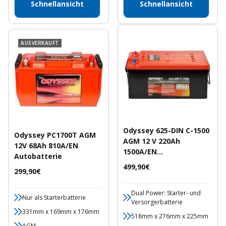
Schnellansicht
Schnellansicht
AUSVERKAUFT
Odyssey 625-DIN C-1500
Odyssey PC1700T AGM
AGM 12 V 220Ah
12V 68Ah 810A/EN
1500A/EN
Autobatterie
Versorgerbatterie
Angebotspreis
499,90€
Angebotspreis
299,90€
Dual Power: Starter- und
Nur als Starterbatterie
Versorgerbatterie
331mm x 169mm x 176mm
518mm x 276mm x 225mm
AGM