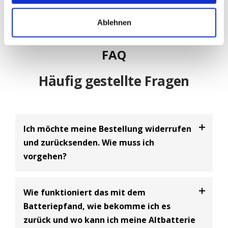
Ablehnen
FAQ
Häufig gestellte Fragen
Ich möchte meine Bestellung widerrufen
und zurücksenden. Wie muss ich
vorgehen?
Bei uns haben Sie die Möglichkeit Ihre
Bestellung
Wie funktioniert das mit dem
innerhalb von 30 Tagen zu widerrufen
und an uns
Batteriepfand, wie bekomme ich es
zurückzusenden. Dabei handelt es sich um einen
zurück und wo kann ich meine Altbatterie
freiwilligen Kundenservice der BIG Batterie-