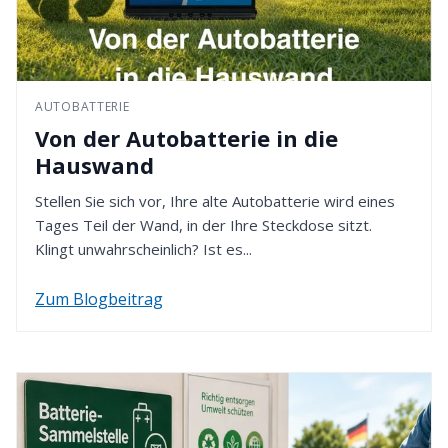
In der Regel wird das Batteriepfand innerhalb von 3
folgende Anschrift:
Werktagen nach Erhalt des Entsorgungsnachweises
B.I.G. - Batterie-Industrie-Germany GmbH
zurückerstattet. Bitte denken Sie daran, dass die
In den Wiesen 2
Rückzahlung gemäß der von Ihnen bei der
AUTOBATTERIE
49451 Holdorf - Deutschland
Bestellung gewählten Zahlungsmethode erfolgt.
Von der Autobatterie in die
4. Rückzahlung erhalten
Hauswand
Nach Eingang Ihrer Retoure werden wir den
Stellen Sie sich vor, Ihre alte Autobatterie wird eines
Kaufpreis innerhalb von 14 Tagen erstatten. Dafür
Tages Teil der Wand, in der Ihre Steckdose sitzt.
verwenden wir die von Ihnen zuvor gewählte
Klingt unwahrscheinlich? Ist es...
Zahlungsart.
Zum Blogbeitrag