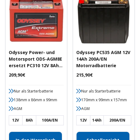
Odyssey Power- und
Odyssey PC535 AGM 12V
Motorsport ODS-AGM8E
14Ah 200A/EN
ersetzt PC310 12V 8Ah
Motorradbatterie
100A/EN
Angebotspreis
Angebotspreis
209,90€
215,90€
Motorradbatterie
Nur als Starterbatterie
Nur als Starterbatterie
138mm x 86mm x 99mm
170mm x 99mm x 157mm
AGM
AGM
12V
8Ah
100A/EN
12V
14Ah
200A/EN