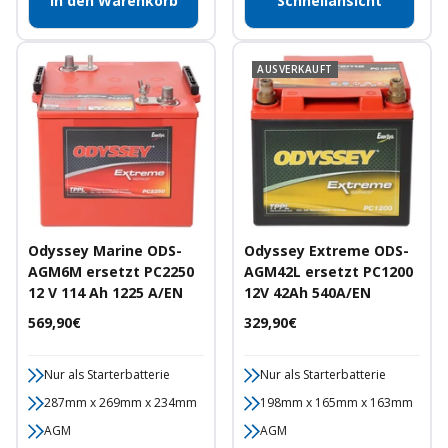
In den Warenkorb
Schnellansicht
AUSVERKAUFT
Odyssey Marine ODS-
Odyssey Extreme ODS-
AGM6M ersetzt PC2250
AGM42L ersetzt PC1200
12 V 114 Ah 1225 A/EN
12V 42Ah 540A/EN
Angebotspreis
Angebotspreis
569,90€
329,90€
Nur als Starterbatterie
Nur als Starterbatterie
287mm x 269mm x 234mm
198mm x 165mm x 163mm
AGM
AGM