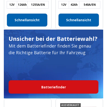
12V
126Ah
1255A/EN
12V
42Ah
540A/EN
Schnellansicht
Schnellansicht
Unsicher bei der Batteriewahl?
Mit dem Batteriefinder finden Sie genau
die Richtige Batterie für Ihr Fahrzeug
Batteriefinder
AUSVERKAUFT