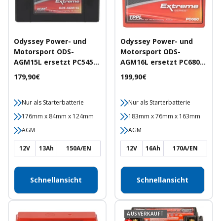
Odyssey Power- und
Odyssey Power- und
Motorsport ODS-
Motorsport ODS-
AGM15L ersetzt PC545
AGM16L ersetzt PC680
12V 13Ah 150A/EN
12V 16Ah 170A/EN
Angebotspreis
Angebotspreis
179,90€
199,90€
Motorradbatterie
Motorradbatterie
Nur als Starterbatterie
Nur als Starterbatterie
176mm x 84mm x 124mm
183mm x 76mm x 163mm
AGM
AGM
12V
13Ah
150A/EN
12V
16Ah
170A/EN
Schnellansicht
Schnellansicht
AUSVERKAUFT