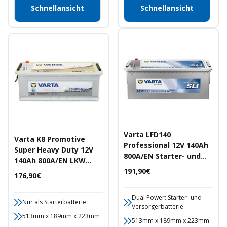
Schnellansicht
Schnellansicht
Varta LFD140
Varta K8 Promotive
Professional 12V 140Ah
Super Heavy Duty 12V
800A/EN Starter- und
140Ah 800A/EN LKW
Versorgerbatterie
Angebotspreis
Batterie
191,90€
Angebotspreis
176,90€
Dual Power: Starter- und
Nur als Starterbatterie
Versorgerbatterie
513mm x 189mm x 223mm
513mm x 189mm x 223mm