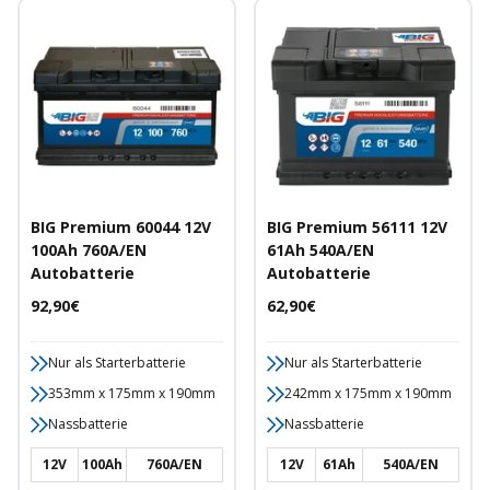
BIG Premium 60044 12V
BIG Premium 56111 12V
100Ah 760A/EN
61Ah 540A/EN
Autobatterie
Autobatterie
Angebotspreis
Angebotspreis
92,90€
62,90€
Nur als Starterbatterie
Nur als Starterbatterie
353mm x 175mm x 190mm
242mm x 175mm x 190mm
Nassbatterie
Nassbatterie
12V
100Ah
760A/EN
12V
61Ah
540A/EN