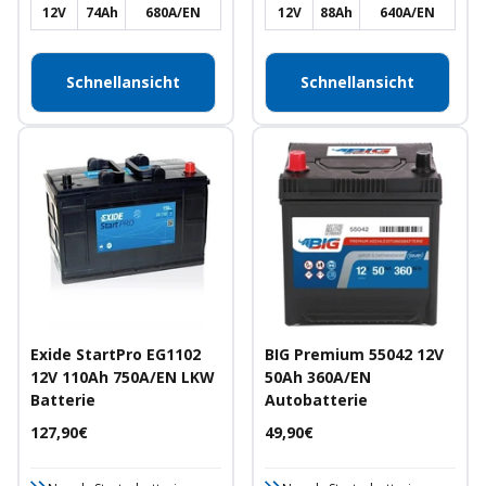
12V
74Ah
680A/EN
12V
88Ah
640A/EN
Schnellansicht
Schnellansicht
Exide StartPro EG1102
BIG Premium 55042 12V
12V 110Ah 750A/EN LKW
50Ah 360A/EN
Batterie
Autobatterie
Angebotspreis
Angebotspreis
127,90€
49,90€