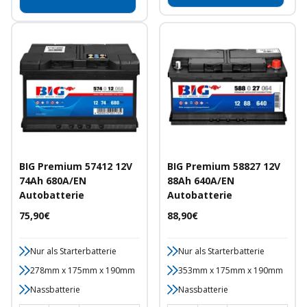
BIG Premium 57412 12V
BIG Premium 58827 12V
74Ah 680A/EN
88Ah 640A/EN
Autobatterie
Autobatterie
Angebotspreis
Angebotspreis
75,90€
88,90€
Nur als Starterbatterie
Nur als Starterbatterie
278mm x 175mm x 190mm
353mm x 175mm x 190mm
Nassbatterie
Nassbatterie