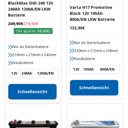
BlackMax SHD 240 12V
Varta H17 Promotive
240Ah 1200A/EN LKW
Black 12V 105Ah
Batterie
800A/EN LKW Batterie
Regulärer
Angebotspreis
249,90€
219,90€
Angebotspreis
133,90€
Preis
(Sie sparen
30,00€
)
Nur als Starterbatterie
Nur als Starterbatterie
330mm x 172mm x 238mm
518mm x 276mm x 242mm
Nassbatterie
Nassbatterie
12V
105Ah
800A/EN
12V
240Ah
1200A/EN
Schnellansicht
Schnellansicht