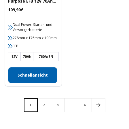
Purpose EFB 12V 70Ah
760A/EN Starter- und
Angebotspreis
109,90€
Versorgerbatterie
Dual Power: Starter- und
Versorgerbatterie
278mm x 175mm x 190mm
EFB
12V
70Ah
760A/EN
Schnellansicht
1
2
3
…
6