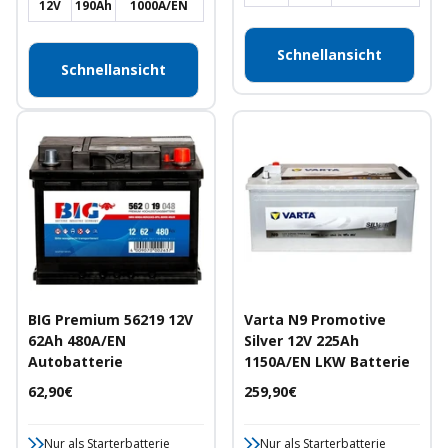
12V
190Ah
1000A/EN
Schnellansicht
Schnellansicht
BIG Premium 56219 12V
Varta N9 Promotive
62Ah 480A/EN
Silver 12V 225Ah
Autobatterie
1150A/EN LKW Batterie
Angebotspreis
Angebotspreis
62,90€
259,90€
Nur als Starterbatterie
Nur als Starterbatterie