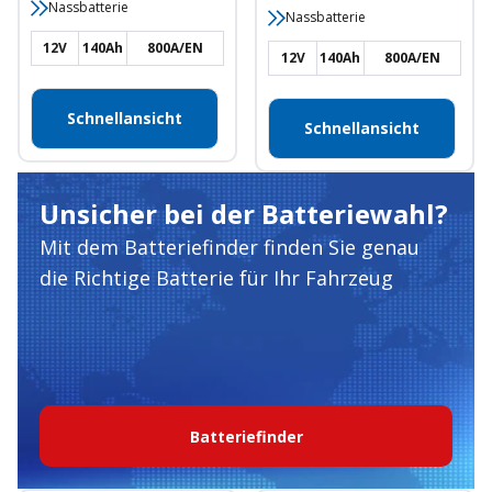
Nassbatterie
Nassbatterie
12V
140Ah
800A/EN
12V
140Ah
800A/EN
Schnellansicht
Schnellansicht
Unsicher bei der Batteriewahl?
Mit dem Batteriefinder finden Sie genau
die Richtige Batterie für Ihr Fahrzeug
Batteriefinder