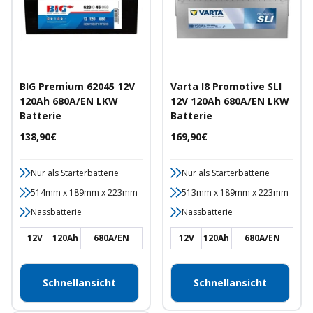
BIG Premium 62045 12V
Varta I8 Promotive SLI
120Ah 680A/EN LKW
12V 120Ah 680A/EN LKW
Batterie
Batterie
Angebotspreis
Angebotspreis
138,90€
169,90€
Nur als Starterbatterie
Nur als Starterbatterie
514mm x 189mm x 223mm
513mm x 189mm x 223mm
Nassbatterie
Nassbatterie
12V
120Ah
680A/EN
12V
120Ah
680A/EN
Schnellansicht
Schnellansicht