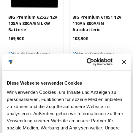
BIG Premium 62523 12V
BIG Premium 61051 12V
125Ah 800A/EN LKW
110Ah 800A/EN
Batterie
Autobatterie
Angebotspreis
Angebotspreis
169,90€
108,90€
Nur als Starterbatterie
Nur als Starterbatterie
286mm x 269mm x 230mm
391mm x 175mm x 190mm
Nassbatterie
Nassbatterie
12V
125Ah
800A/EN
12V
110Ah
800A/EN
Diese Webseite verwendet Cookies
Wir verwenden Cookies, um Inhalte und Anzeigen zu
personalisieren, Funktionen für soziale Medien anbieten
Schnellansicht
Schnellansicht
zu können und die Zugriffe auf unsere Website zu
analysieren. Außerdem geben wir Informationen zu Ihrer
Verwendung unserer Website an unsere Partner für
soziale Medien, Werbung und Analysen weiter. Unsere