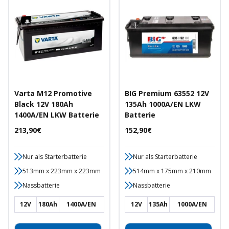
Varta M12 Promotive
BIG Premium 63552 12V
Black 12V 180Ah
135Ah 1000A/EN LKW
1400A/EN LKW Batterie
Batterie
Angebotspreis
Angebotspreis
213,90€
152,90€
Nur als Starterbatterie
Nur als Starterbatterie
513mm x 223mm x 223mm
514mm x 175mm x 210mm
Nassbatterie
Nassbatterie
12V
180Ah
1400A/EN
12V
135Ah
1000A/EN