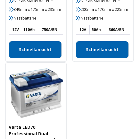
Nur als Starterbatterie
Nur als Starterbatterie
349mm x 175mm x 235mm
200mm x 170mm x 225mm
Nassbatterie
Nassbatterie
12V
110Ah
750A/EN
12V
50Ah
360A/EN
Schnellansicht
Schnellansicht
Varta LED70
Professional Dual