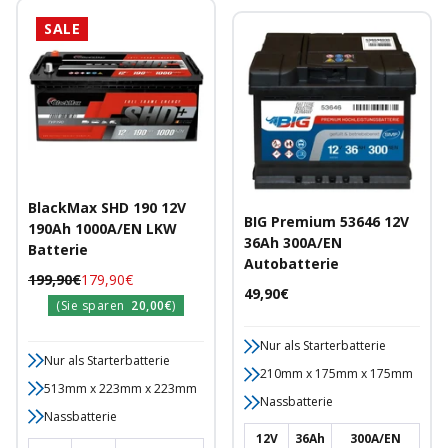
SALE
BlackMax SHD 190 12V
BIG Premium 53646 12V
190Ah 1000A/EN LKW
36Ah 300A/EN
Batterie
Autobatterie
Regulärer
Angebotspreis
199,90€
179,90€
Angebotspreis
49,90€
Preis
(Sie sparen
20,00€
)
Nur als Starterbatterie
Nur als Starterbatterie
210mm x 175mm x 175mm
513mm x 223mm x 223mm
Nassbatterie
Nassbatterie
12V
36Ah
300A/EN