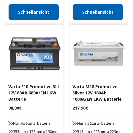
Schnellansicht
Schnellansicht
Varta F10 Promotive SLI
Varta M18 Promotive
12V 88Ah 680A/EN LKW
Silver 12V 180Ah
Batterie
1000A/EN LKW Batterie
Angebotspreis
Angebotspreis
98,90€
217,90€
Nur als Starterbatterie
Nur als Starterbatterie
353mm x 175mm x 190mm
513mm x 223mm x 223mm