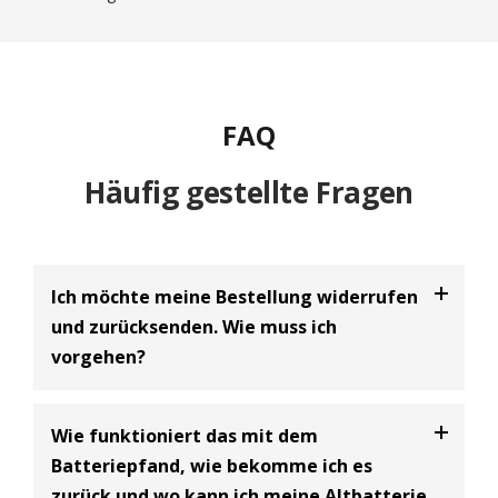
FAQ
Häufig gestellte Fragen
Ich möchte meine Bestellung widerrufen
und zurücksenden. Wie muss ich
vorgehen?
Bei uns haben Sie die Möglichkeit Ihre
Bestellung
Wie funktioniert das mit dem
innerhalb von 30 Tagen zu widerrufen
und an uns
Batteriepfand, wie bekomme ich es
zurückzusenden. Dabei handelt es sich um einen
zurück und wo kann ich meine Altbatterie