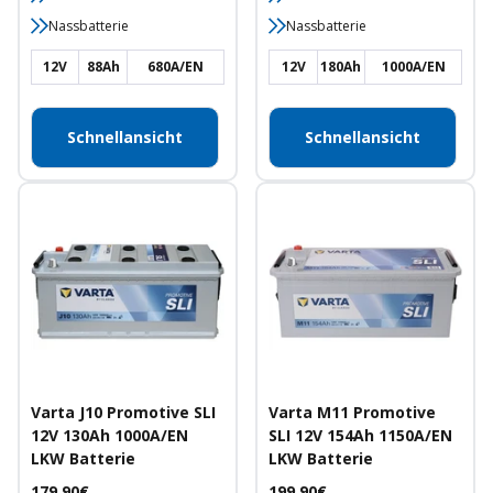
Nassbatterie
Nassbatterie
12V
88Ah
680A/EN
12V
180Ah
1000A/EN
Schnellansicht
Schnellansicht
Varta J10 Promotive SLI
Varta M11 Promotive
12V 130Ah 1000A/EN
SLI 12V 154Ah 1150A/EN
LKW Batterie
LKW Batterie
Angebotspreis
Angebotspreis
179,90€
199,90€