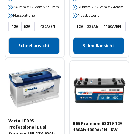
246mm x 175mm x 190mm
518mm x 276mm x 242mm
Nassbatterie
Nassbatterie
12V
62Ah
480A/EN
12V
225Ah
1150A/EN
Schnellansicht
Schnellansicht
Varta LED95
BIG Premium 68019 12V
Professional Dual
180Ah 1000A/EN LKW
Purpose EFB 12V 95Ah