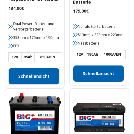
Batterie
850A/EN Starter- und
Angebotspreis
134,90€
Angebotspreis
179,90€
Versorgerbatterie
Dual Power: Starter- und
Nur als Starterbatterie
Versorgerbatterie
513mm x 223mm x 223mm
353mm x 175mm x 190mm
Nassbatterie
EFB
12V
180Ah
1000A/EN
12V
95Ah
850A/EN
Schnellansicht
Schnellansicht