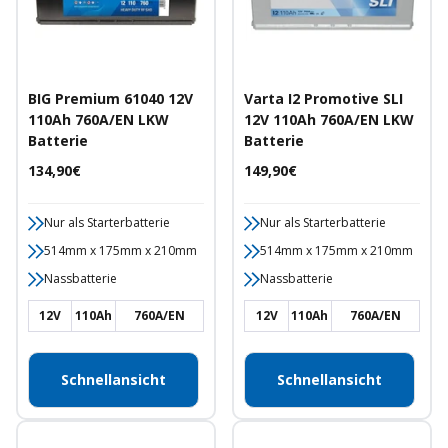
BIG Premium 61040 12V
Varta I2 Promotive SLI
110Ah 760A/EN LKW
12V 110Ah 760A/EN LKW
Batterie
Batterie
Angebotspreis
Angebotspreis
134,90€
149,90€
Nur als Starterbatterie
Nur als Starterbatterie
514mm x 175mm x 210mm
514mm x 175mm x 210mm
Nassbatterie
Nassbatterie
12V
110Ah
760A/EN
12V
110Ah
760A/EN
Schnellansicht
Schnellansicht