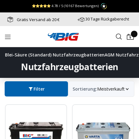
Direkt
↵
↵
↵
Zum Menü springen
Fußzeile springen
Barrierefreiheits-Widget öffnen
4.78 / 5
(10167 Bewertungen)
zum
Inhalt
30 Tage Rückgaberecht
Gratis Versand ab 20 €
Batterie-
Navigation
Industrie-
Germany
Blei-Säure (Standard) Nutzfahrzeugbatterien
AGM Nutzfahrz
Nutzfahrzeugbatterien
Filter
Sortierung:
Meistverkauft