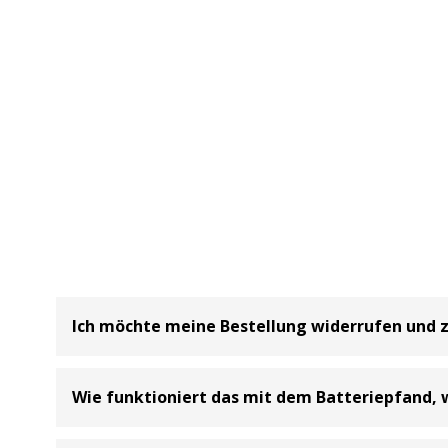
Ich möchte meine Bestellung widerrufen und 
Bei uns haben Sie die Möglichkeit Ihre
Bestellung inne
Wie funktioniert das mit dem Batteriepfand, 
Kundenservice der BIG Batterie-Industrie-Germany G