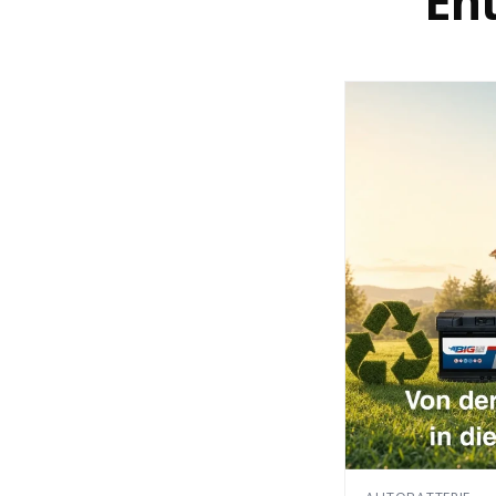
En
In den Wiesen 2
49451 Holdorf - Deutschland
4. Rückzahlung erhalten
Nach Eingang Ihrer Retoure werden wir den Kaufpreis 