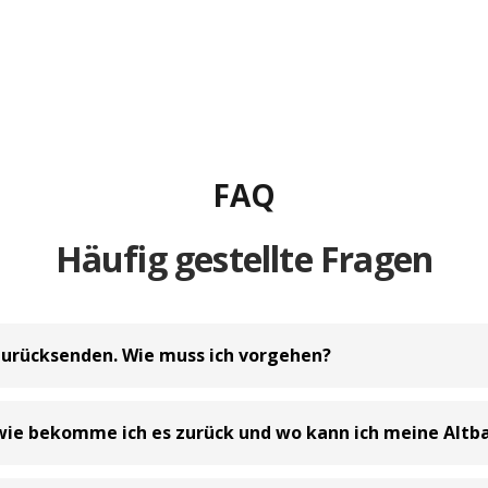
FAQ
Häufig gestellte Fragen
zurücksenden. Wie muss ich vorgehen?
rhalb von 30 Tagen zu widerrufen
und an uns zurückzusenden. Da
wie bekomme ich es zurück und wo kann ich meine Altb
mbH und eine Ergänzung zum gesetzlich vorgeschriebenen 14-täg