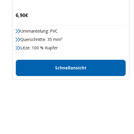
Angebotspreis
6,90€
Ummantelung: PVC
Querschnitte: 35 mm²
Litze: 100 % Kupfer
Schnellansicht