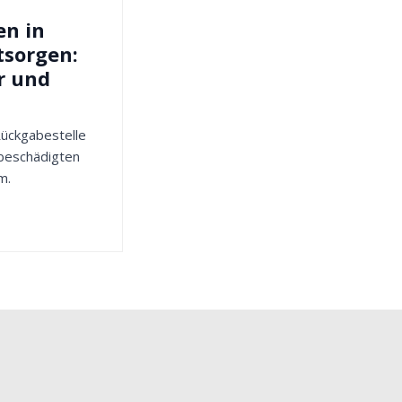
en in
tsorgen:
r und
 Rückgabestelle
 beschädigten
m.