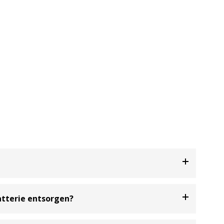
bei handelt es sich um einen freiwilligen
atterie entsorgen?
igen Widerrufsrecht.