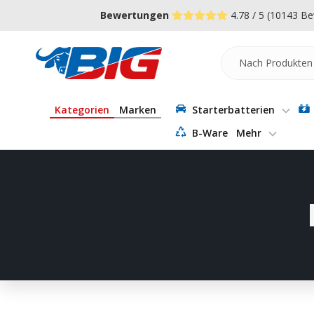
Direkt
↵
↵
↵
Zum Menü springen
Fußzeile springen
Barrierefreiheits-Widget öffnen
Bewertungen
4.78 / 5
(10143 Be
zum
Inhalt
Batterie-
Industrie-
Germany
Kategorien
Marken
Starterbatterien
B-Ware
Mehr