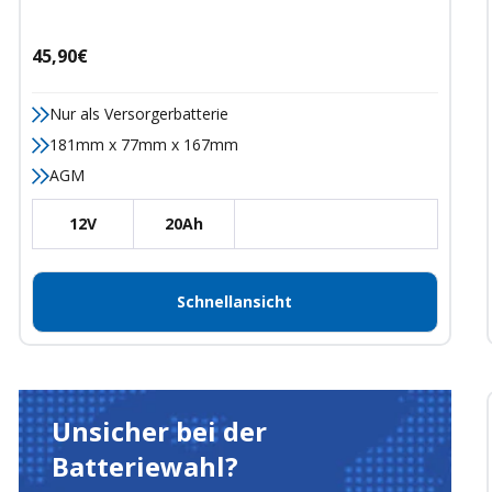
Angebotspreis
45,90€
Nur als Versorgerbatterie
181mm x 77mm x 167mm
AGM
12V
20Ah
Schnellansicht
Unsicher bei der
Batteriewahl?