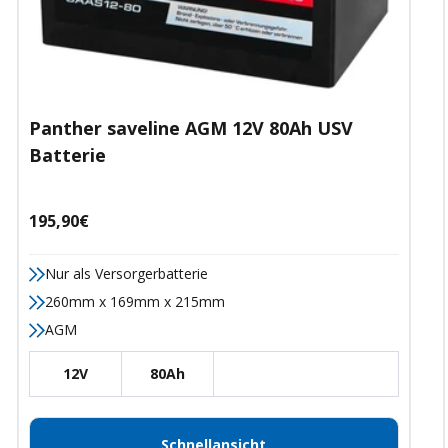
Panther saveline AGM 12V 80Ah USV
Batterie
Angebotspreis
195,90€
Nur als Versorgerbatterie
260mm x 169mm x 215mm
AGM
12V
80Ah
Schnellansicht