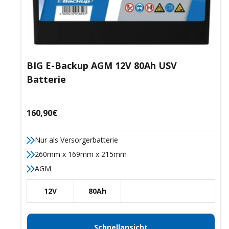
BIG E-Backup AGM 12V 80Ah USV
Batterie
Angebotspreis
160,90€
Nur als Versorgerbatterie
260mm x 169mm x 215mm
AGM
12V
80Ah
Schnellansicht