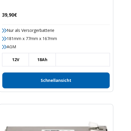
Angebotspreis
39,90€
Nur als Versorgerbatterie
181mm x 77mm x 167mm
AGM
12V
18Ah
Schnellansicht