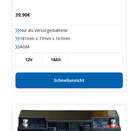
Angebotspreis
39,90€
Nur als Versorgerbatterie
181mm x 77mm x 167mm
AGM
12V
18Ah
Schnellansicht