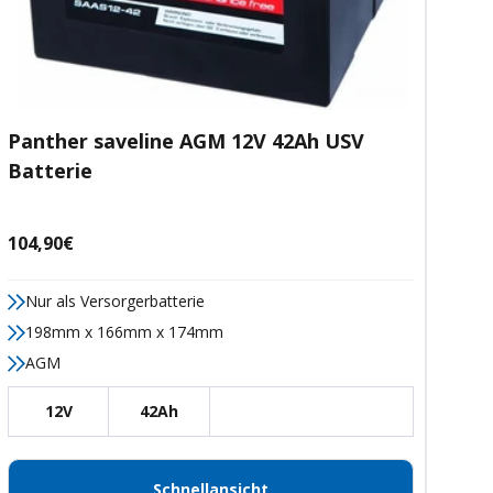
Panther saveline AGM 12V 42Ah USV
Batterie
Angebotspreis
104,90€
Nur als Versorgerbatterie
198mm x 166mm x 174mm
AGM
12V
42Ah
Schnellansicht