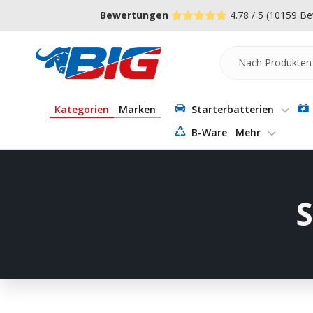
Direkt
↵
↵
↵
Zum Menü springen
Fußzeile springen
Barrierefreiheits-Widget öffnen
Bewertungen
4.78 / 5
(10159 Be
zum
Inhalt
Batterie-
Industrie-
Germany
Kategorien
Marken
Starterbatterien
B-Ware
Mehr
S