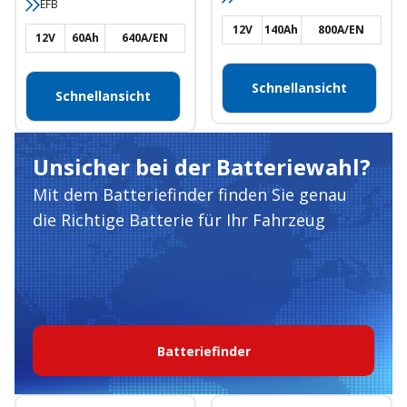
EFB
12V
140Ah
800A/EN
12V
60Ah
640A/EN
Schnellansicht
Schnellansicht
Unsicher bei der Batteriewahl?
Mit dem Batteriefinder finden Sie genau
die Richtige Batterie für Ihr Fahrzeug
Batteriefinder