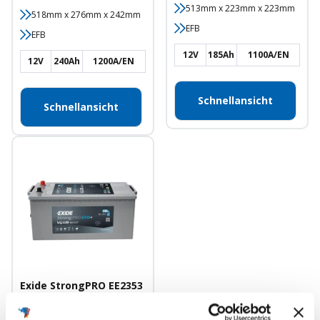
513mm x 223mm x 223mm
518mm x 276mm x 242mm
EFB
EFB
12V
185Ah
1100A/EN
12V
240Ah
1200A/EN
Schnellansicht
Schnellansicht
Exide StrongPRO EE2353
EFB+ 12V 235Ah
1200A/EN LKW Batterie