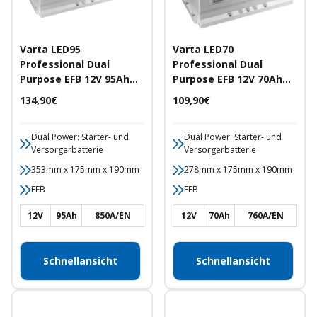
Varta LED95
Varta LED70
Professional Dual
Professional Dual
Purpose EFB 12V 95Ah
Purpose EFB 12V 70Ah
850A/EN Starter- und
760A/EN Starter- und
Angebotspreis
Angebotspreis
134,90€
109,90€
Versorgerbatterie
Versorgerbatterie
Dual Power: Starter- und
Dual Power: Starter- und
Versorgerbatterie
Versorgerbatterie
353mm x 175mm x 190mm
278mm x 175mm x 190mm
EFB
EFB
12V
95Ah
850A/EN
12V
70Ah
760A/EN
Schnellansicht
Schnellansicht