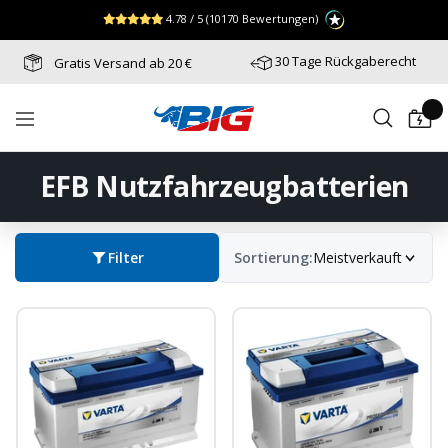
Direkt
↵
↵
↵
Zum Menü springen
Fußzeile springen
Barrierefreiheits-Widget öffnen
4.78 / 5
(10170 Bewertungen)
zum
Inhalt
30 Tage Rückgaberecht
Gratis Versand ab 20 €
Batterie-
Navigation
Industrie-
Germany
EFB Nutzfahrzeugbatterien
Filter
Sortierung:
Meistverkauft