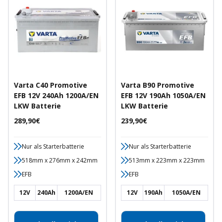
Varta C40 Promotive
Varta B90 Promotive
EFB 12V 240Ah 1200A/EN
EFB 12V 190Ah 1050A/EN
LKW Batterie
LKW Batterie
Angebotspreis
Angebotspreis
289,90€
239,90€
Nur als Starterbatterie
Nur als Starterbatterie
518mm x 276mm x 242mm
513mm x 223mm x 223mm
EFB
EFB
12V
240Ah
1200A/EN
12V
190Ah
1050A/EN