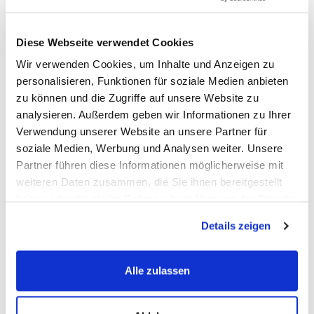
Angebotspreis
279,90€
Diese Webseite verwendet Cookies
Nur als Starterbatterie
Wir verwenden Cookies, um Inhalte und Anzeigen zu
518mm x 279mm x 240mm
personalisieren, Funktionen für soziale Medien anbieten
EFB
zu können und die Zugriffe auf unsere Website zu
analysieren. Außerdem geben wir Informationen zu Ihrer
12V
235Ah
1200A/EN
Verwendung unserer Website an unsere Partner für
soziale Medien, Werbung und Analysen weiter. Unsere
Schnellansicht
Partner führen diese Informationen möglicherweise mit
weiteren Daten zusammen, die Sie ihnen bereitgestellt
haben oder die sie im Rahmen Ihrer Nutzung der Dienste
gesammelt haben.
Details zeigen
Alle zulassen
FAQ