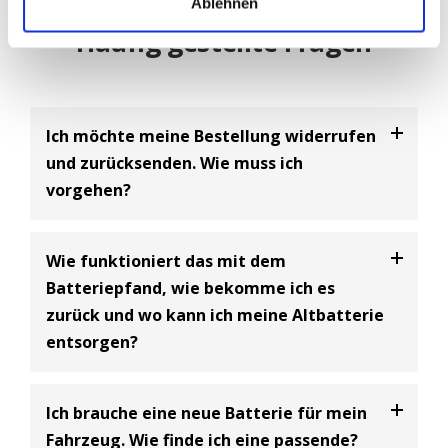
Ablehnen
Häufig gestellte Fragen
Ich möchte meine Bestellung widerrufen
und zurücksenden. Wie muss ich
vorgehen?
Bei uns haben Sie die Möglichkeit Ihre
Bestellung
Wie funktioniert das mit dem
innerhalb von 30 Tagen zu widerrufen
und an uns
Batteriepfand, wie bekomme ich es
zurückzusenden. Dabei handelt es sich um einen
zurück und wo kann ich meine Altbatterie
freiwilligen Kundenservice der BIG Batterie-
entsorgen?
Industrie-Germany GmbH und eine Ergänzung zum
gesetzlich vorgeschriebenen 14-tägigen
Widerrufsrecht.
Batterie Entsorgungsnachweis
Ich brauche eine neue Batterie für mein
Bitte beachten Sie dabei, dass Sie als Käufer die
Gemäß den Bestimmungen des Batteriegesetzes
Fahrzeug. Wie finde ich eine passende?