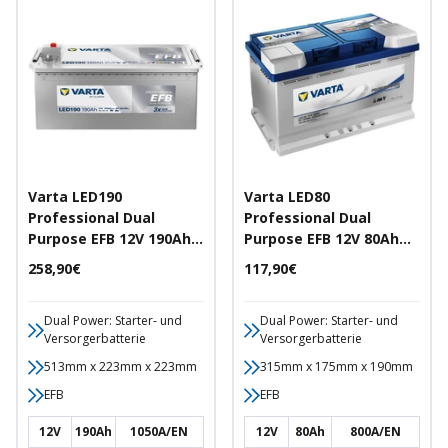
Varta LED190
Varta LED80
Professional Dual
Professional Dual
Purpose EFB 12V 190Ah
Purpose EFB 12V 80Ah
1050A/EN Starter- und
800A/EN Starter- und
Angebotspreis
Angebotspreis
258,90€
117,90€
Versorgerbatterie
Versorgerbatterie
Dual Power: Starter- und
Dual Power: Starter- und
Versorgerbatterie
Versorgerbatterie
513mm x 223mm x 223mm
315mm x 175mm x 190mm
EFB
EFB
12V
190Ah
1050A/EN
12V
80Ah
800A/EN