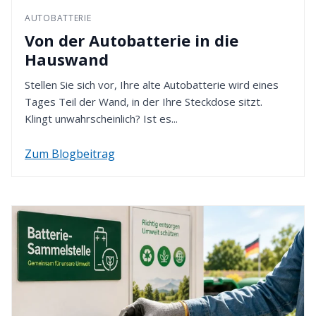
Bestellung gewählten Zahlungsmethode erfolgt.
AUTOBATTERIE
4. Rückzahlung erhalten
Von der Autobatterie in die
Nach Eingang Ihrer Retoure werden wir den
Hauswand
Kaufpreis innerhalb von 14 Tagen erstatten. Dafür
verwenden wir die von Ihnen zuvor gewählte
Stellen Sie sich vor, Ihre alte Autobatterie wird eines
Zahlungsart.
Tages Teil der Wand, in der Ihre Steckdose sitzt.
Klingt unwahrscheinlich? Ist es...
Zum Blogbeitrag