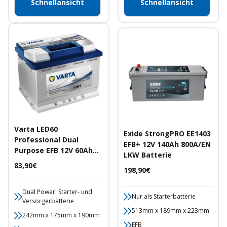
Schnellansicht
Schnellansicht
Varta LED60
Exide StrongPRO EE1403
Professional Dual
EFB+ 12V 140Ah 800A/EN
Purpose EFB 12V 60Ah
LKW Batterie
640A/EN Starter- und
Angebotspreis
83,90€
Angebotspreis
198,90€
Versorgerbatterie
Dual Power: Starter- und
Nur als Starterbatterie
Versorgerbatterie
513mm x 189mm x 223mm
242mm x 175mm x 190mm
EFB