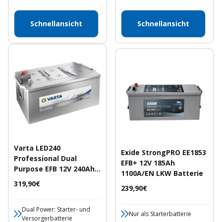
Schnellansicht
Schnellansicht
Varta LED240
Exide StrongPRO EE1853
Professional Dual
EFB+ 12V 185Ah
Purpose EFB 12V 240Ah
1100A/EN LKW Batterie
1200A/EN Starter- und
Angebotspreis
319,90€
Angebotspreis
239,90€
Versorgerbatterie
Dual Power: Starter- und
Nur als Starterbatterie
Versorgerbatterie