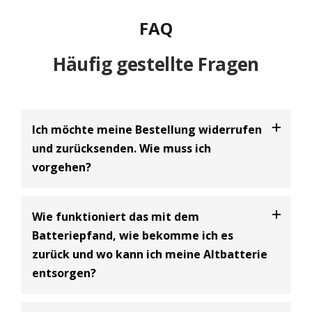
FAQ
Häufig gestellte Fragen
Ich möchte meine Bestellung widerrufen
und zurücksenden. Wie muss ich
vorgehen?
Bei uns haben Sie die Möglichkeit Ihre
Bestellung
Wie funktioniert das mit dem
innerhalb von 30 Tagen zu widerrufen
und an uns
Batteriepfand, wie bekomme ich es
zurückzusenden. Dabei handelt es sich um einen
zurück und wo kann ich meine Altbatterie
freiwilligen Kundenservice der BIG Batterie-
entsorgen?
Industrie-Germany GmbH und eine Ergänzung zum
gesetzlich vorgeschriebenen 14-tägigen
Widerrufsrecht.