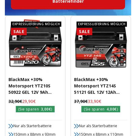
Batteriefinder
EXPRESSLIEFERUNG MÖGLICH
EXPRESSLIEFERUNG MÖGLICH
SALE
SALE
BlackMax +30%
BlackMax +30%
Motorsport YTZ10S
Motorsport YTZ14S
50922 GEL 12V 9Ah
51121 GEL 12V 12Ah
220A/EN
255A/EN
Regulärer
Angebotspreis
Regulärer
Angebotspreis
32,90€
29,90€
37,90€
33,90€
Motorradbatterie
Motorradbatterie
Preis
Preis
(Sie sparen
3,00€
)
(Sie sparen
4,00€
)
Nur als Starterbatterie
Nur als Starterbatterie
150mm x 88mm x 93mm
150mm x 88mm x 110mm