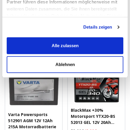
150mm x 69mm x 130mm
135mm x 75mm x 139mm
Partner führen diese Informationen möglicherweise mit
Gelbatterie
Gelbatterie
weiteren Daten zusammen, die Sie ihnen bereitgestellt
haben oder die sie im Rahmen Ihrer Nutzung der Dienste
12V
11Ah
180A/EN
12V
9Ah
120A/EN
gesammelt haben.
Details zeigen
Schnellansicht
Schnellansicht
Alle zulassen
EXPRESSLIEFERUNG MÖGLICH
SALE
Ablehnen
BlackMax +30%
Varta Powersports
Motorsport YTX20-BS
512901 AGM 12V 12Ah
52013 GEL 12V 20Ah
215A Motorradbatterie
340A/EN