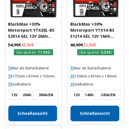
BlackMax +30%
BlackMax +30%
Motorsport YTX20L-BS
Motorsport YTX14-BS
52014 GEL 12V 20Ah
51214 GEL 12V 14Ah
380A/EN
245A/EN
Regulärer
Angebotspreis
Regulärer
Angebotspreis
54,90€
43,90€
40,90€
32,90€
Motorradbatterie
Motorradbatterie
Preis
Preis
(Sie sparen
11,00€
)
(Sie sparen
8,00€
)
Nur als Starterbatterie
Nur als Starterbatterie
175mm x 87mm x 155mm
150mm x 87mm x 145mm
Gelbatterie
Gelbatterie
12V
20Ah
380A/EN
12V
14Ah
245A/EN
Schnellansicht
Schnellansicht