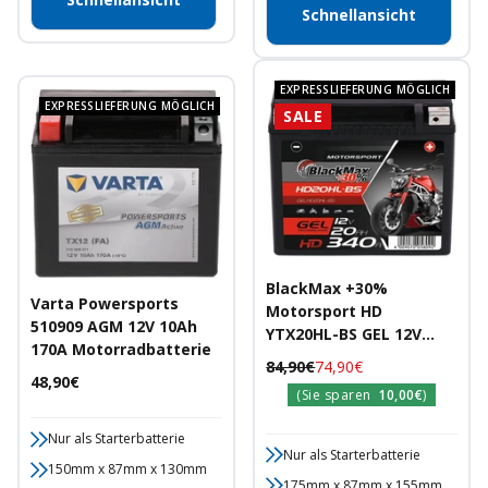
Schnellansicht
EXPRESSLIEFERUNG MÖGLICH
EXPRESSLIEFERUNG MÖGLICH
SALE
BlackMax +30%
Varta Powersports
Motorsport HD
510909 AGM 12V 10Ah
YTX20HL-BS GEL 12V
170A Motorradbatterie
20Ah 340A/EN
Regulärer
Angebotspreis
84,90€
74,90€
Motorradbatterie
Angebotspreis
48,90€
Preis
(Sie sparen
10,00€
)
Nur als Starterbatterie
Nur als Starterbatterie
150mm x 87mm x 130mm
175mm x 87mm x 155mm