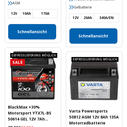
AGM
Gelbatterie
12V
10Ah
170A
12V
20Ah
340A/EN
Schnellansicht
Schnellansicht
EXPRESSLIEFERUNG MÖGLICH
EXPRESSLIEFERUNG MÖGLICH
SALE
BlackMax +30%
Varta Powersports
Motorsport YTX7L-BS
50812 AGM 12V 8Ah 135A
50614 GEL 12V 7Ah
Motorradbatterie
100A/EN