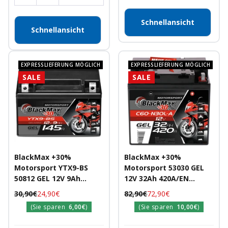
Schnellansicht
Schnellansicht
EXPRESSLIEFERUNG MÖGLICH
EXPRESSLIEFERUNG MÖGLICH
SALE
SALE
BlackMax +30%
BlackMax +30%
Motorsport YTX9-BS
Motorsport 53030 GEL
50812 GEL 12V 9Ah
12V 32Ah 420A/EN
145A/EN
Motorradbatterie
Regulärer
Angebotspreis
Regulärer
Angebotspreis
30,90€
24,90€
82,90€
72,90€
Motorradbatterie
Preis
Preis
(Sie sparen
6,00€
)
(Sie sparen
10,00€
)