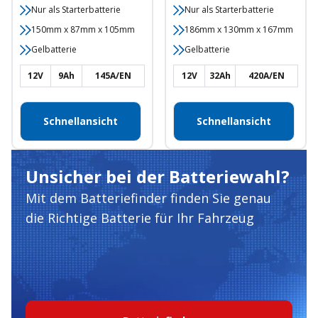
Nur als Starterbatterie
Nur als Starterbatterie
150mm x 87mm x 105mm
186mm x 130mm x 167mm
Gelbatterie
Gelbatterie
12V
9Ah
145A/EN
12V
32Ah
420A/EN
Schnellansicht
Schnellansicht
Unsicher bei der Batteriewahl?
Mit dem Batteriefinder finden Sie genau
die Richtige Batterie für Ihr Fahrzeug