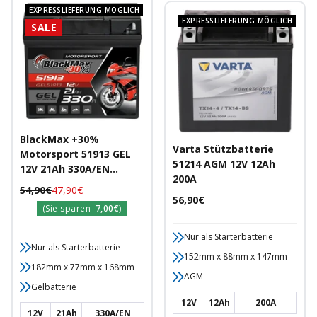
EXPRESSLIEFERUNG MÖGLICH
EXPRESSLIEFERUNG MÖGLICH
SALE
BlackMax +30%
Varta Stützbatterie
Motorsport 51913 GEL
51214 AGM 12V 12Ah
12V 21Ah 330A/EN
200A
Motorradbatterie
Regulärer
Angebotspreis
54,90€
47,90€
Angebotspreis
56,90€
Preis
(Sie sparen
7,00€
)
Nur als Starterbatterie
Nur als Starterbatterie
152mm x 88mm x 147mm
182mm x 77mm x 168mm
AGM
Gelbatterie
12V
12Ah
200A
12V
21Ah
330A/EN