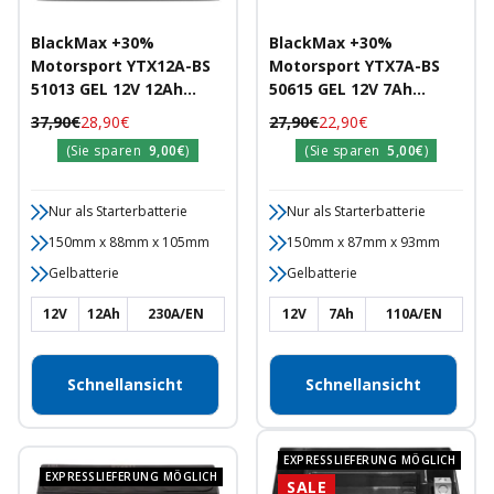
BlackMax +30%
BlackMax +30%
Motorsport YTX12A-BS
Motorsport YTX7A-BS
51013 GEL 12V 12Ah
50615 GEL 12V 7Ah
230A/EN
110A/EN
Regulärer
Angebotspreis
Regulärer
Angebotspreis
37,90€
28,90€
27,90€
22,90€
Motorradbatterie
Motorradbatterie
Preis
Preis
(Sie sparen
9,00€
)
(Sie sparen
5,00€
)
Nur als Starterbatterie
Nur als Starterbatterie
150mm x 88mm x 105mm
150mm x 87mm x 93mm
Gelbatterie
Gelbatterie
12V
12Ah
230A/EN
12V
7Ah
110A/EN
Schnellansicht
Schnellansicht
EXPRESSLIEFERUNG MÖGLICH
EXPRESSLIEFERUNG MÖGLICH
SALE