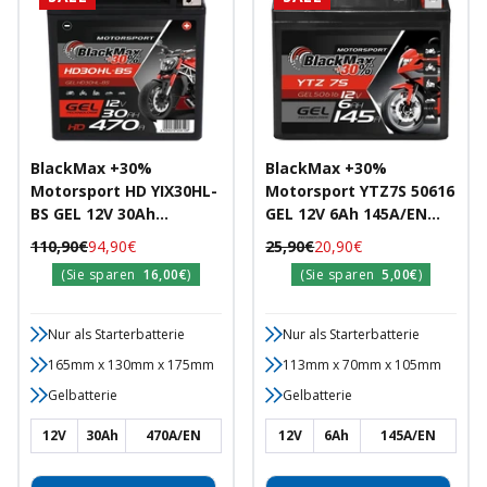
BlackMax +30%
BlackMax +30%
Motorsport HD YIX30HL-
Motorsport YTZ7S 50616
BS GEL 12V 30Ah
GEL 12V 6Ah 145A/EN
470A/EN
Motorradbatterie
Regulärer
Angebotspreis
Regulärer
Angebotspreis
110,90€
94,90€
25,90€
20,90€
Motorradbatterie
Preis
Preis
(Sie sparen
16,00€
)
(Sie sparen
5,00€
)
Nur als Starterbatterie
Nur als Starterbatterie
165mm x 130mm x 175mm
113mm x 70mm x 105mm
Gelbatterie
Gelbatterie
12V
30Ah
470A/EN
12V
6Ah
145A/EN