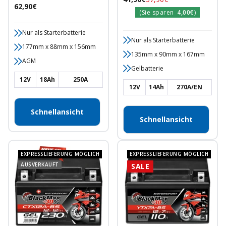
Motorradbatterie
Angebotspreis
62,90€
Preis
(Sie sparen
4,00€
)
Nur als Starterbatterie
Nur als Starterbatterie
177mm x 88mm x 156mm
135mm x 90mm x 167mm
AGM
Gelbatterie
12V
18Ah
250A
12V
14Ah
270A/EN
Schnellansicht
Schnellansicht
EXPRESSLIEFERUNG MÖGLICH
EXPRESSLIEFERUNG MÖGLICH
AUSVERKAUFT
SALE