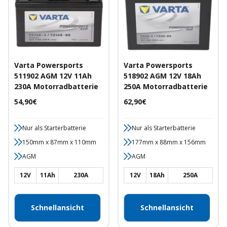
Varta Powersports
Varta Powersports
511902 AGM 12V 11Ah
518902 AGM 12V 18Ah
230A Motorradbatterie
250A Motorradbatterie
Angebotspreis
Angebotspreis
54,90€
62,90€
Nur als Starterbatterie
Nur als Starterbatterie
150mm x 87mm x 110mm
177mm x 88mm x 156mm
AGM
AGM
12V
11Ah
230A
12V
18Ah
250A
Schnellansicht
Schnellansicht