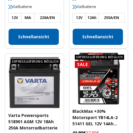
Gelbatterie
Gelbatterie
12V
9Ah
220A/EN
12V
12Ah
255A/EN
Schnellansicht
Schnellansicht
EXPRESSLIEFERUNG MÖGLICH
EXPRESSLIEFERUNG MÖGLICH
SALE
BlackMax +30%
Varta Powersports
Motorsport YB14LA-2
518901 AGM 12V 18Ah
51411 GEL 12V 14Ah
250A Motorradbatterie
270A/EN
Regulärer
Angebotspreis
41,90€
37,90€