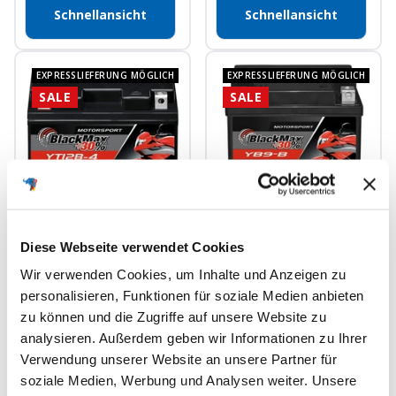
Schnellansicht
Schnellansicht
EXPRESSLIEFERUNG MÖGLICH
EXPRESSLIEFERUNG MÖGLICH
SALE
SALE
BlackMax +30%
BlackMax +30%
Diese Webseite verwendet Cookies
Motorsport YT12B-4
Motorsport YB9-B 50914
51015 GEL 12V 11Ah
GEL 12V 9Ah 120A/EN
Wir verwenden Cookies, um Inhalte und Anzeigen zu
180A/EN
Motorradbatterie
personalisieren, Funktionen für soziale Medien anbieten
Regulärer
Angebotspreis
Regulärer
Angebotspreis
35,90€
29,90€
31,90€
27,90€
Motorradbatterie
Preis
Preis
zu können und die Zugriffe auf unsere Website zu
(Sie sparen
6,00€
)
(Sie sparen
4,00€
)
analysieren. Außerdem geben wir Informationen zu Ihrer
Verwendung unserer Website an unsere Partner für
Nur als Starterbatterie
Nur als Starterbatterie
soziale Medien, Werbung und Analysen weiter. Unsere