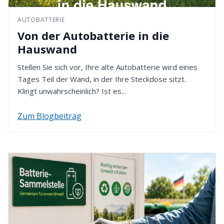
zurückerstattet. Bitte denken Sie daran, dass die
In den Wiesen 2
Rückzahlung gemäß der von Ihnen bei der
AUTOBATTERIE
49451 Holdorf - Deutschland
Bestellung gewählten Zahlungsmethode erfolgt.
Von der Autobatterie in die
4. Rückzahlung erhalten
Hauswand
Nach Eingang Ihrer Retoure werden wir den
Stellen Sie sich vor, Ihre alte Autobatterie wird eines
Kaufpreis innerhalb von 14 Tagen erstatten. Dafür
Tages Teil der Wand, in der Ihre Steckdose sitzt.
verwenden wir die von Ihnen zuvor gewählte
Klingt unwahrscheinlich? Ist es...
Zahlungsart.
Zum Blogbeitrag