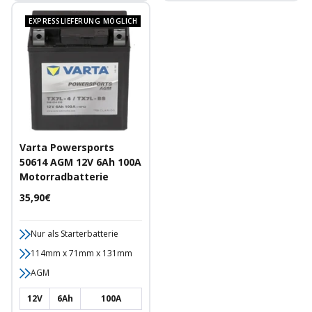
EXPRESSLIEFERUNG MÖGLICH
Varta Powersports
50614 AGM 12V 6Ah 100A
Motorradbatterie
Angebotspreis
35,90€
Nur als Starterbatterie
114mm x 71mm x 131mm
AGM
12V
6Ah
100A