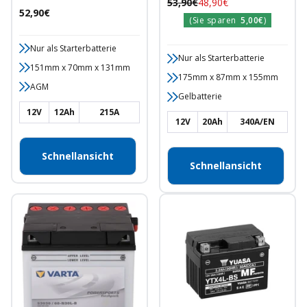
Regulärer
Angebotspreis
53,90€
48,90€
Motorradbatterie
Angebotspreis
52,90€
Preis
(Sie sparen
5,00€
)
Nur als Starterbatterie
Nur als Starterbatterie
151mm x 70mm x 131mm
175mm x 87mm x 155mm
AGM
Gelbatterie
12V
12Ah
215A
12V
20Ah
340A/EN
Schnellansicht
Schnellansicht