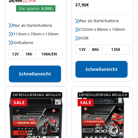
Regulärer
Angebotspreis
28,90€
22,90€
Motorradbatterie
Angebotspreis
37,90€
Preis
(Sie sparen
6,00€
)
Nur als Starterbatterie
Nur als Starterbatterie
152mm x 88mm x 106mm
113mm x 70mm x 130mm
AGM
Gelbatterie
12V
8Ah
135A
12V
7Ah
100A/EN
Schnellansicht
Schnellansicht
EXPRESSLIEFERUNG MÖGLICH
EXPRESSLIEFERUNG MÖGLICH
SALE
SALE