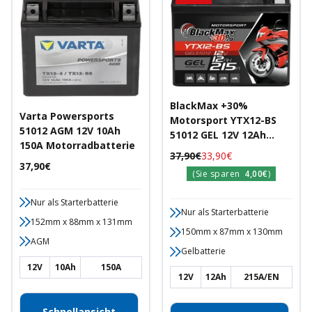
BlackMax +30%
Varta Powersports
Motorsport YTX12-BS
51012 AGM 12V 10Ah
51012 GEL 12V 12Ah
150A Motorradbatterie
215A/EN
Regulärer
Angebotspreis
37,90€
33,90€
Motorradbatterie
Angebotspreis
37,90€
Preis
(Sie sparen
4,00€
)
Nur als Starterbatterie
Nur als Starterbatterie
152mm x 88mm x 131mm
150mm x 87mm x 130mm
AGM
Gelbatterie
12V
10Ah
150A
12V
12Ah
215A/EN
Schnellansicht