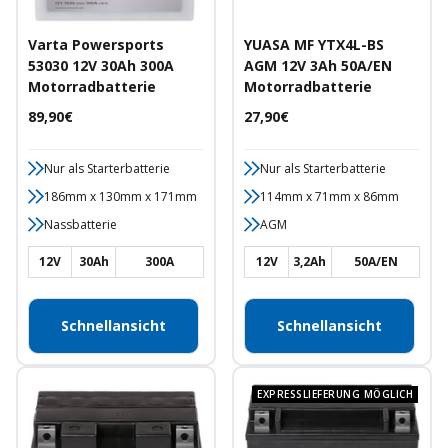
Varta Powersports
YUASA MF YTX4L-BS
53030 12V 30Ah 300A
AGM 12V 3Ah 50A/EN
Motorradbatterie
Motorradbatterie
Angebotspreis
Angebotspreis
89,90€
27,90€
Nur als Starterbatterie
Nur als Starterbatterie
186mm x 130mm x 171mm
114mm x 71mm x 86mm
Nassbatterie
AGM
12V
30Ah
300A
12V
3,2Ah
50A/EN
Schnellansicht
Schnellansicht
EXPRESSLIEFERUNG MÖGLICH