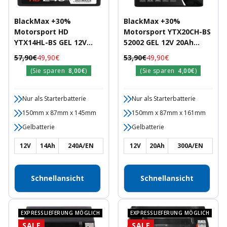
BlackMax +30%
BlackMax +30%
Motorsport HD
Motorsport YTX20CH-BS
YTX14HL-BS GEL 12V
52002 GEL 12V 20Ah
14Ah 240A/EN
300A/EN
Regulärer
Angebotspreis
Regulärer
Angebotspreis
57,90€
49,90€
53,90€
49,90€
Motorradbatterie
Motorradbatterie
Preis
Preis
(Sie sparen
8,00€
)
(Sie sparen
4,00€
)
Nur als Starterbatterie
Nur als Starterbatterie
150mm x 87mm x 145mm
150mm x 87mm x 161mm
Gelbatterie
Gelbatterie
12V
14Ah
240A/EN
12V
20Ah
300A/EN
Schnellansicht
Schnellansicht
EXPRESSLIEFERUNG MÖGLICH
EXPRESSLIEFERUNG MÖGLICH
SALE
SALE