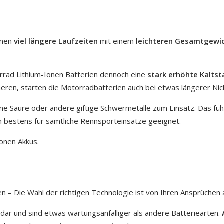
hnen
viel längere Laufzeiten
mit einem
leichteren Gesamtgewi
orrad Lithium-Ionen Batterien dennoch eine
stark erhöhte Kalts
neren, starten die Motorradbatterien auch bei etwas längerer Ni
 Säure oder andere giftige Schwermetalle zum Einsatz. Das führt
ch bestens für sämtliche Rennsporteinsätze geeignet.
Ionen Akkus.
n – Die Wahl der richtigen Technologie ist von Ihren Ansprüchen
e dar und sind etwas wartungsanfälliger als andere Batteriearten.