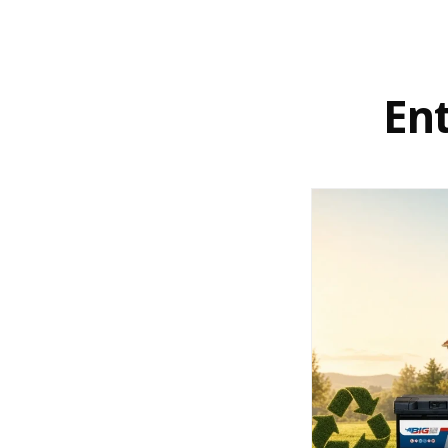
Als
Rücksendeadresse
verwenden Sie bitte folgende A
B.I.G. - Batterie-Industrie-Germany GmbH
In den Wiesen 2
En
49451 Holdorf - Deutschland
4. Rückzahlung erhalten
Nach Eingang Ihrer Retoure werden wir den Kaufpreis 