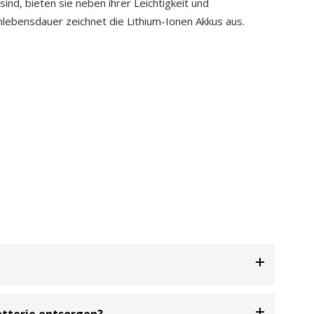
ind, bieten sie neben ihrer Leichtigkeit und
nlebensdauer zeichnet die Lithium-Ionen Akkus aus.
bei handelt es sich um einen freiwilligen