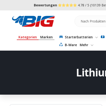
Direkt
↵
↵
↵
Zum Menü springen
Fußzeile springen
Barrierefreiheits-Widget öffnen
Bewertungen
4.78 / 5
(10139 Be
zum
Inhalt
Batterie-
Industrie-
Germany
Kategorien
Marken
Starterbatterien
B-Ware
Mehr
Lithi