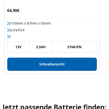
Angebotspreis
64,90€
150mm x 87mm x 93mm
LiFePO4
12V
3,5Ah
210A/EN
Schnellansicht
Jetzt passende Batterie finden: