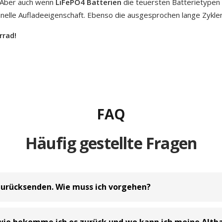
 Aber auch wenn
LiFePO4 Batterien
die teuersten Batterietypen s
hnelle Aufladeeigenschaft. Ebenso die ausgesprochen lange Zykle
rrad!
FAQ
Häufig gestellte Fragen
zurücksenden. Wie muss ich vorgehen?
rhalb von 30 Tagen zu widerrufen
und an uns zurückzusenden. Da