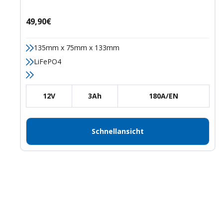
Angebotspreis
49,90€
135mm x 75mm x 133mm
LiFePO4
12V
3Ah
180A/EN
Schnellansicht