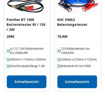
Panther BT 1000
DHC 500A2
Batterietester 6V / 12V
Belastungstester
/ 24V
Angebotspreis
Angebotspreis
299€
79,90€
6 / 12 / 24V Batterietester
12V Batterietester bis
bis 2000A/EN
1000A/EN
355mm x 175mm x 350mm
230mm x 270mm x 125mm
Anschlusskabellänge 1,4m
Entladestrom bis 500A
Schnellansicht
Schnellansicht