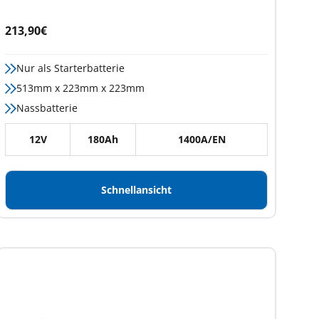
Angebotspreis
213,90€
Nur als Starterbatterie
513mm x 223mm x 223mm
Nassbatterie
12V
180Ah
1400A/EN
Schnellansicht