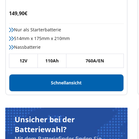
Angebotspreis
149,90€
Nur als Starterbatterie
514mm x 175mm x 210mm
Nassbatterie
12V
110Ah
760A/EN
Schnellansicht
Unsicher bei der
Batteriewahl?
Mit dem Batteriefinder finden Sie