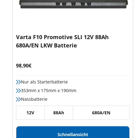
Varta F10 Promotive SLI 12V 88Ah
680A/EN LKW Batterie
Angebotspreis
98,90€
Nur als Starterbatterie
353mm x 175mm x 190mm
Nassbatterie
12V
88Ah
680A/EN
Schnellansicht