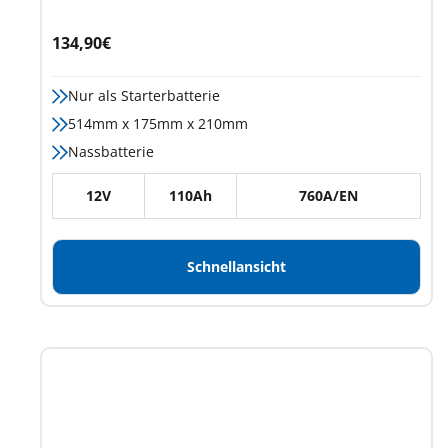
Angebotspreis
134,90€
Nur als Starterbatterie
514mm x 175mm x 210mm
Nassbatterie
12V
110Ah
760A/EN
Schnellansicht