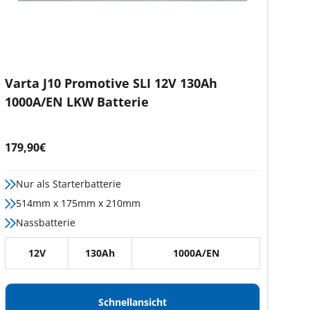
Varta J10 Promotive SLI 12V 130Ah
1000A/EN LKW Batterie
Angebotspreis
179,90€
Nur als Starterbatterie
514mm x 175mm x 210mm
Nassbatterie
12V
130Ah
1000A/EN
Schnellansicht