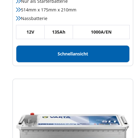
Nur als Starterbatterie
514mm x 175mm x 210mm
Nassbatterie
12V
135Ah
1000A/EN
Schnellansicht