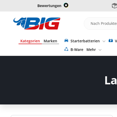
Direkt
Bewertungen
zum
Inhalt
Batterie-
Industrie-
Germany
Kategorien
Marken
Starterbatterien
V
B-Ware
Mehr
La