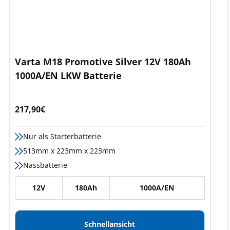
Varta M18 Promotive Silver 12V 180Ah
1000A/EN LKW Batterie
Angebotspreis
217,90€
Nur als Starterbatterie
513mm x 223mm x 223mm
Nassbatterie
12V
180Ah
1000A/EN
Schnellansicht