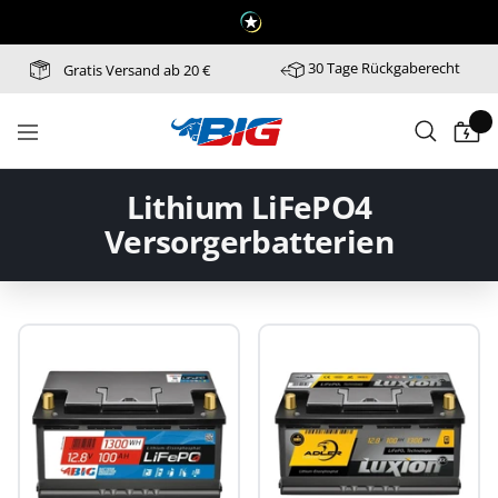
Direkt
zum
Inhalt
30 Tage Rückgaberecht
Gratis Versand ab 20 €
Batterie-
Navigation
Industrie-
Germany
Lithium LiFePO4
Versorgerbatterien