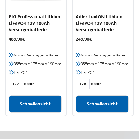
BIG Professional Lithium
Adler LuxION Lithium
LiFePO4 12V 100Ah
LiFePO4 12V 100Ah
Versorgerbatterie
Versorgerbatterie
Angebotspreis
Angebotspreis
489,90€
249,90€
Nur als Versorgerbatterie
Nur als Versorgerbatterie
355mm x 175mm x 190mm
355mm x 175mm x 190mm
LiFePO4
LiFePO4
12V
100Ah
12V
100Ah
Schnellansicht
Schnellansicht