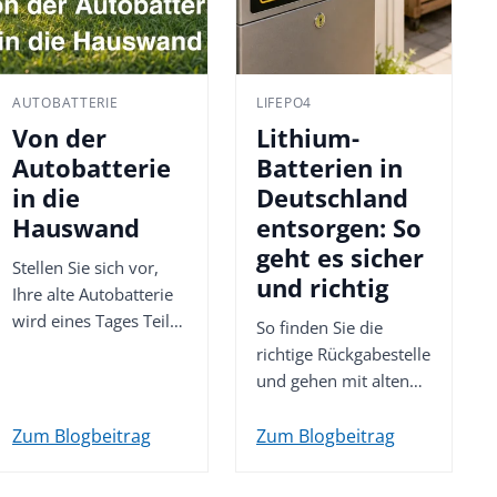
AUTOBATTERIE
LIFEPO4
Von der
Lithium-
Autobatterie
Batterien in
in die
Deutschland
Hauswand
entsorgen: So
geht es sicher
Stellen Sie sich vor,
und richtig
Ihre alte Autobatterie
wird eines Tages Teil
So finden Sie die
der Wand, in der Ihre
richtige Rückgabestelle
Steckdose sitzt. Klingt
und gehen mit alten
unwahrscheinlich? Ist
oder beschädigten
es...
Lithium-Batterien
Zum Blogbeitrag
Zum Blogbeitrag
sicher um.