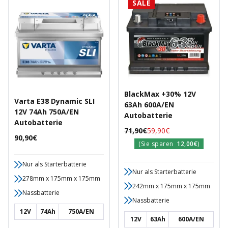
SALE
BlackMax +30% 12V
Varta E38 Dynamic SLI
63Ah 600A/EN
12V 74Ah 750A/EN
Autobatterie
Autobatterie
Regulärer
Angebotspreis
71,90€
59,90€
Angebotspreis
90,90€
Preis
(Sie sparen
12,00€
)
Nur als Starterbatterie
Nur als Starterbatterie
278mm x 175mm x 175mm
242mm x 175mm x 175mm
Nassbatterie
Nassbatterie
12V
74Ah
750A/EN
12V
63Ah
600A/EN