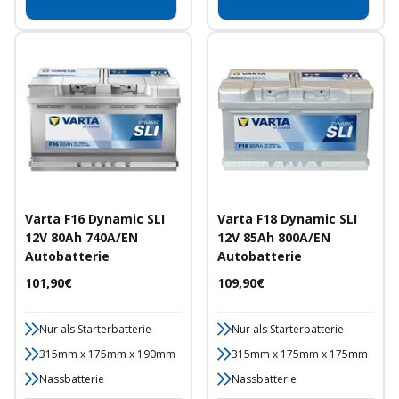
Varta F16 Dynamic SLI
Varta F18 Dynamic SLI
12V 80Ah 740A/EN
12V 85Ah 800A/EN
Autobatterie
Autobatterie
Angebotspreis
Angebotspreis
101,90€
109,90€
Nur als Starterbatterie
Nur als Starterbatterie
315mm x 175mm x 190mm
315mm x 175mm x 175mm
Nassbatterie
Nassbatterie