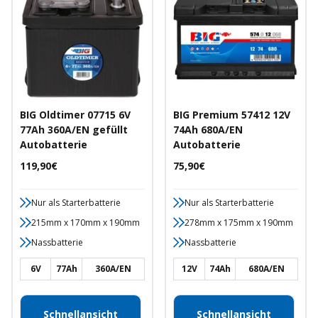
BIG Oldtimer 07715 6V
BIG Premium 57412 12V
77Ah 360A/EN gefüllt
74Ah 680A/EN
Autobatterie
Autobatterie
Angebotspreis
Angebotspreis
119,90€
75,90€
Nur als Starterbatterie
Nur als Starterbatterie
215mm x 170mm x 190mm
278mm x 175mm x 190mm
Nassbatterie
Nassbatterie
6V
77Ah
360A/EN
12V
74Ah
680A/EN
Schnellansicht
Schnellansicht