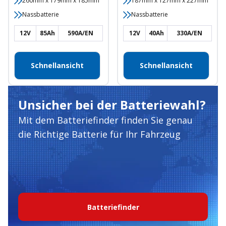
260mm x 179mm x 185mm
187mm x 127mm x 227mm
Nassbatterie
Nassbatterie
12V
85Ah
590A/EN
12V
40Ah
330A/EN
Schnellansicht
Schnellansicht
Unsicher bei der Batteriewahl?
Mit dem Batteriefinder finden Sie genau
die Richtige Batterie für Ihr Fahrzeug
Batteriefinder