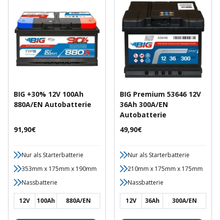
BIG +30% 12V 100Ah
BIG Premium 53646 12V
880A/EN Autobatterie
36Ah 300A/EN
Autobatterie
Angebotspreis
Angebotspreis
91,90€
49,90€
Nur als Starterbatterie
Nur als Starterbatterie
353mm x 175mm x 190mm
210mm x 175mm x 175mm
Nassbatterie
Nassbatterie
12V
100Ah
880A/EN
12V
36Ah
300A/EN