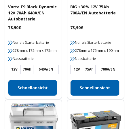
Varta E9 Black Dynamic
BIG +30% 12V 75Ah
12V 70Ah 640A/EN
700A/EN Autobatterie
Autobatterie
Angebotspreis
Angebotspreis
78,90€
73,90€
Nur als Starterbatterie
Nur als Starterbatterie
278mm x 175mm x 175mm
278mm x 175mm x 190mm
Nassbatterie
Nassbatterie
12V
70Ah
640A/EN
12V
75Ah
700A/EN
Schnellansicht
Schnellansicht