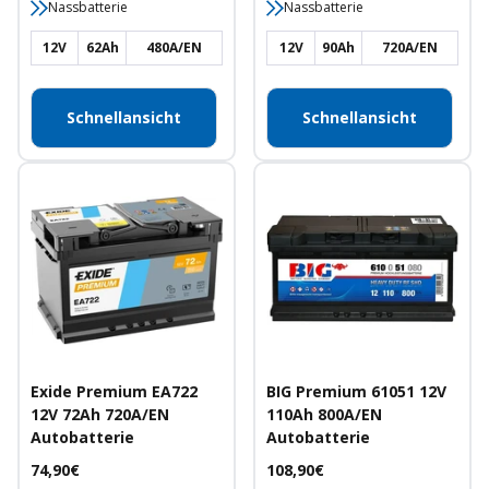
Nassbatterie
Nassbatterie
12V
62Ah
480A/EN
12V
90Ah
720A/EN
Schnellansicht
Schnellansicht
Exide Premium EA722
BIG Premium 61051 12V
12V 72Ah 720A/EN
110Ah 800A/EN
Autobatterie
Autobatterie
Angebotspreis
Angebotspreis
74,90€
108,90€