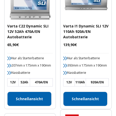
Varta C22 Dynamic SLI
Varta I1 Dynamic SLI 12V
12V 52Ah 470A/EN
110Ah 920A/EN
Autobatterie
Autobatterie
Angebotspreis
Angebotspreis
65,90€
139,90€
Nur als Starterbatterie
Nur als Starterbatterie
207mm x 175mm x 190mm
393mm x 175mm x 190mm
Nassbatterie
Nassbatterie
12V
52Ah
470A/EN
12V
110Ah
920A/EN
Schnellansicht
Schnellansicht