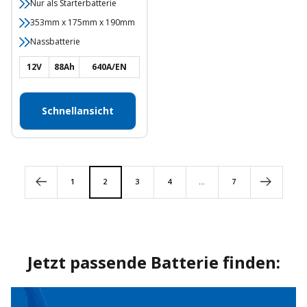
Nur als Starterbatterie
353mm x 175mm x 190mm
Nassbatterie
12V
88Ah
640A/EN
Schnellansicht
1
2
3
4
…
7
Jetzt passende Batterie finden: