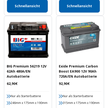
Schnellansicht
Schnellansicht
BIG Premium 56219 12V
Exide Premium Carbon
62Ah 480A/EN
Boost EA900 12V 90Ah
Autobatterie
720A/EN Autobatterie
Angebotspreis
Angebotspreis
62,90€
92,90€
Nur als Starterbatterie
Nur als Starterbatterie
246mm x 175mm x 190mm
315mm x 175mm x 190mm