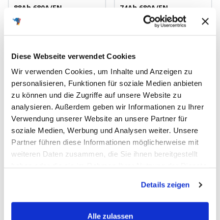
88Ah 680A/EN
74Ah 680A/EN
Autobatterie
Autobatterie
Angebotspreis
Angebotspreis
88,90€
77,90€
Diese Webseite verwendet Cookies
Nur als Starterbatterie
Nur als Starterbatterie
Wir verwenden Cookies, um Inhalte und Anzeigen zu
353mm x 175mm x 190mm
278mm x 175mm x 190mm
personalisieren, Funktionen für soziale Medien anbieten
Nassbatterie
Nassbatterie
zu können und die Zugriffe auf unsere Website zu
12V
88Ah
680A/EN
12V
74Ah
680A/EN
analysieren. Außerdem geben wir Informationen zu Ihrer
Verwendung unserer Website an unsere Partner für
soziale Medien, Werbung und Analysen weiter. Unsere
Schnellansicht
Schnellansicht
Partner führen diese Informationen möglicherweise mit
weiteren Daten zusammen, die Sie ihnen bereitgestellt
haben oder die sie im Rahmen Ihrer Nutzung der Dienste
gesammelt haben.
Details zeigen
Alle zulassen