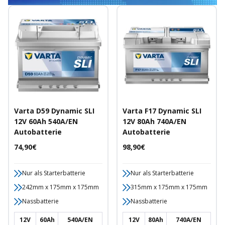
Varta D59 Dynamic SLI
Varta F17 Dynamic SLI
12V 60Ah 540A/EN
12V 80Ah 740A/EN
Autobatterie
Autobatterie
Angebotspreis
Angebotspreis
74,90€
98,90€
Nur als Starterbatterie
Nur als Starterbatterie
242mm x 175mm x 175mm
315mm x 175mm x 175mm
Nassbatterie
Nassbatterie
12V
60Ah
540A/EN
12V
80Ah
740A/EN