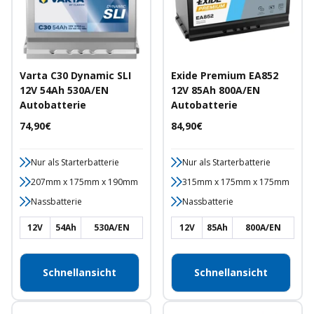
Varta C30 Dynamic SLI
Exide Premium EA852
12V 54Ah 530A/EN
12V 85Ah 800A/EN
Autobatterie
Autobatterie
Angebotspreis
Angebotspreis
74,90€
84,90€
Nur als Starterbatterie
Nur als Starterbatterie
207mm x 175mm x 190mm
315mm x 175mm x 175mm
Nassbatterie
Nassbatterie
12V
54Ah
530A/EN
12V
85Ah
800A/EN
Schnellansicht
Schnellansicht