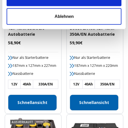
Ablehnen
Varta A14 Dynamic SLI
Exide Premium Carbon
12V 40Ah 330A/EN
Boost EA406 12V 40Ah
Autobatterie
350A/EN Autobatterie
Angebotspreis
Angebotspreis
58,90€
59,90€
Nur als Starterbatterie
Nur als Starterbatterie
187mm x 127mm x 227mm
187mm x 127mm x 220mm
Nassbatterie
Nassbatterie
12V
40Ah
330A/EN
12V
40Ah
350A/EN
Schnellansicht
Schnellansicht
AUSVERKAUFT