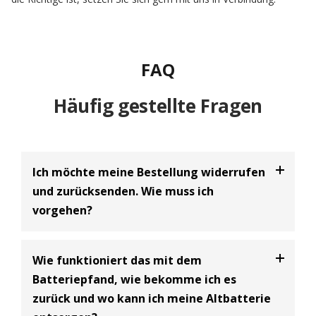
FAQ
Häufig gestellte Fragen
Ich möchte meine Bestellung widerrufen
und zurücksenden. Wie muss ich
vorgehen?
Bei uns haben Sie die Möglichkeit Ihre
Bestellung
Wie funktioniert das mit dem
innerhalb von 30 Tagen zu widerrufen
und an uns
Batteriepfand, wie bekomme ich es
zurückzusenden. Dabei handelt es sich um einen
zurück und wo kann ich meine Altbatterie
freiwilligen Kundenservice der BIG Batterie-