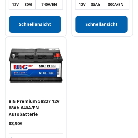
12V
80Ah
740A/EN
12V
85Ah
800A/EN
Schnellansicht
Schnellansicht
BIG Premium 58827 12V
88Ah 640A/EN
Autobatterie
Angebotspreis
88,90€