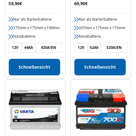
Angebotspreis
Angebotspreis
59,90€
69,90€
Nur als Starterbatterie
Nur als Starterbatterie
175mm x 175mm x 190mm
207mm x 175mm x 175mm
Nassbatterie
Nassbatterie
12V
44Ah
420A/EN
12V
52Ah
520A/EN
Schnellansicht
Schnellansicht