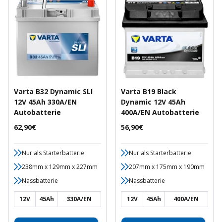
Varta B32 Dynamic SLI
Varta B19 Black
12V 45Ah 330A/EN
Dynamic 12V 45Ah
Autobatterie
400A/EN Autobatterie
Angebotspreis
Angebotspreis
62,90€
56,90€
Nur als Starterbatterie
Nur als Starterbatterie
238mm x 129mm x 227mm
207mm x 175mm x 190mm
Nassbatterie
Nassbatterie
12V
45Ah
330A/EN
12V
45Ah
400A/EN