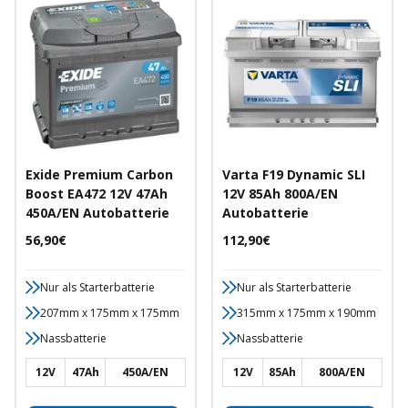
Exide Premium Carbon
Varta F19 Dynamic SLI
Boost EA472 12V 47Ah
12V 85Ah 800A/EN
450A/EN Autobatterie
Autobatterie
Angebotspreis
Angebotspreis
56,90€
112,90€
Nur als Starterbatterie
Nur als Starterbatterie
207mm x 175mm x 175mm
315mm x 175mm x 190mm
Nassbatterie
Nassbatterie
12V
47Ah
450A/EN
12V
85Ah
800A/EN