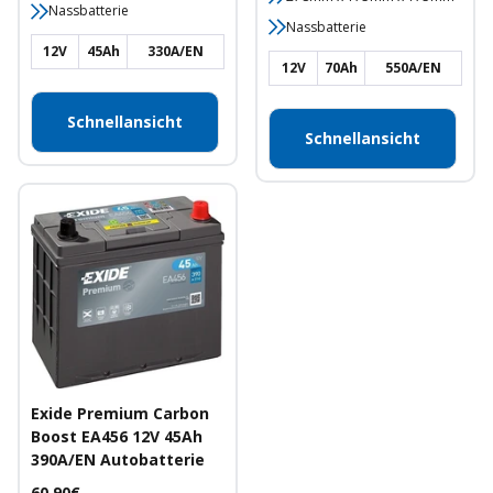
Nassbatterie
Nassbatterie
12V
45Ah
330A/EN
12V
70Ah
550A/EN
Schnellansicht
Schnellansicht
Exide Premium Carbon
Boost EA456 12V 45Ah
390A/EN Autobatterie
Angebotspreis
60,90€