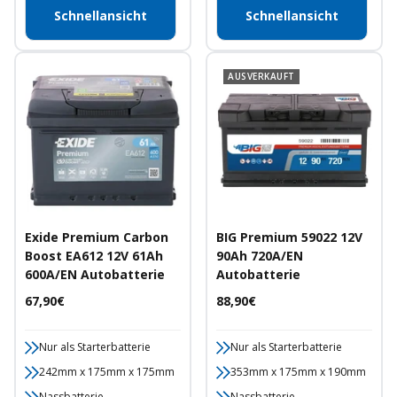
Schnellansicht
Schnellansicht
AUSVERKAUFT
Exide Premium Carbon
BIG Premium 59022 12V
Boost EA612 12V 61Ah
90Ah 720A/EN
600A/EN Autobatterie
Autobatterie
Angebotspreis
Angebotspreis
67,90€
88,90€
Nur als Starterbatterie
Nur als Starterbatterie
242mm x 175mm x 175mm
353mm x 175mm x 190mm
Nassbatterie
Nassbatterie