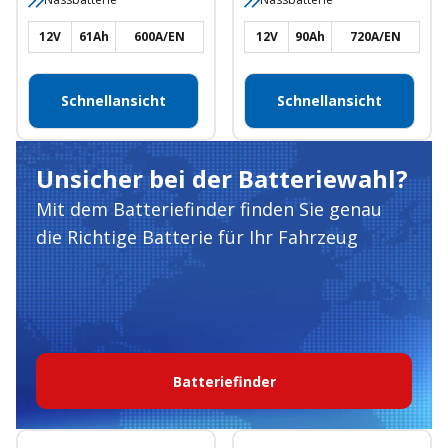
12V
61Ah
600A/EN
12V
90Ah
720A/EN
Schnellansicht
Schnellansicht
Unsicher bei der Batteriewahl?
Mit dem Batteriefinder finden Sie genau
die Richtige Batterie für Ihr Fahrzeug
Batteriefinder