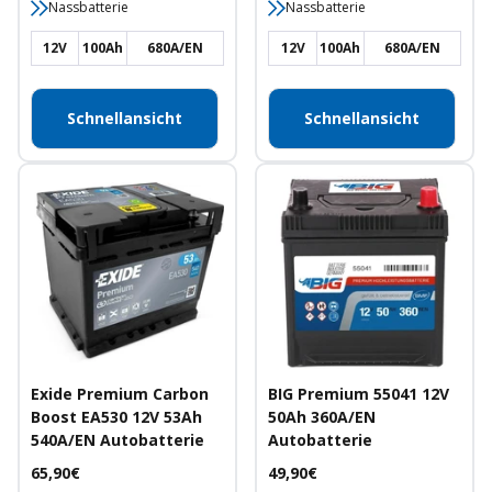
Nassbatterie
Nassbatterie
12V
100Ah
680A/EN
12V
100Ah
680A/EN
Schnellansicht
Schnellansicht
Exide Premium Carbon
BIG Premium 55041 12V
Boost EA530 12V 53Ah
50Ah 360A/EN
540A/EN Autobatterie
Autobatterie
Angebotspreis
Angebotspreis
65,90€
49,90€