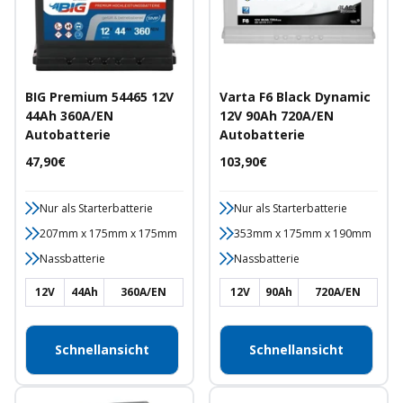
BIG Premium 54465 12V
Varta F6 Black Dynamic
44Ah 360A/EN
12V 90Ah 720A/EN
Autobatterie
Autobatterie
Angebotspreis
Angebotspreis
47,90€
103,90€
Nur als Starterbatterie
Nur als Starterbatterie
207mm x 175mm x 175mm
353mm x 175mm x 190mm
Nassbatterie
Nassbatterie
12V
44Ah
360A/EN
12V
90Ah
720A/EN
Schnellansicht
Schnellansicht