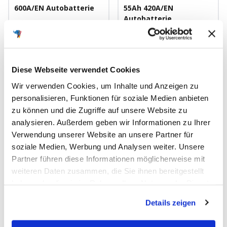
600A/EN Autobatterie
55Ah 420A/EN
Autobatterie
Angebotspreis
Angebotspreis
65,90€
59,90€
Nur als Starterbatterie
Nur als Starterbatterie
Diese Webseite verwendet Cookies
246mm x 175mm x 190mm
249mm x 175mm x 175mm
Wir verwenden Cookies, um Inhalte und Anzeigen zu
Nassbatterie
Nassbatterie
personalisieren, Funktionen für soziale Medien anbieten
12V
65Ah
600A/EN
12V
55Ah
420A/EN
zu können und die Zugriffe auf unsere Website zu
analysieren. Außerdem geben wir Informationen zu Ihrer
Verwendung unserer Website an unsere Partner für
Schnellansicht
Schnellansicht
soziale Medien, Werbung und Analysen weiter. Unsere
Partner führen diese Informationen möglicherweise mit
weiteren Daten zusammen, die Sie ihnen bereitgestellt
AUSVERKAUFT
AUSVERKAUFT
haben oder die sie im Rahmen Ihrer Nutzung der Dienste
gesammelt haben.
Details zeigen