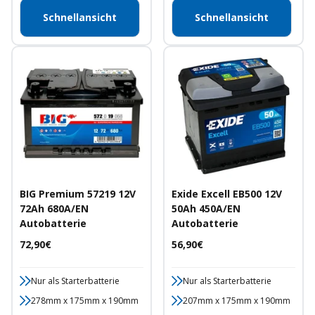
Schnellansicht
Schnellansicht
BIG Premium 57219 12V
Exide Excell EB500 12V
72Ah 680A/EN
50Ah 450A/EN
Autobatterie
Autobatterie
Angebotspreis
Angebotspreis
72,90€
56,90€
Nur als Starterbatterie
Nur als Starterbatterie
278mm x 175mm x 190mm
207mm x 175mm x 190mm