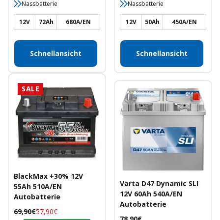
Nassbatterie
Nassbatterie
12V
72Ah
680A/EN
12V
50Ah
450A/EN
Schnellansicht
Schnellansicht
SALE
BlackMax +30% 12V
Varta D47 Dynamic SLI
55Ah 510A/EN
12V 60Ah 540A/EN
Autobatterie
Autobatterie
Regulärer
Angebotspreis
69,90€
57,90€
Angebotspreis
78,90€