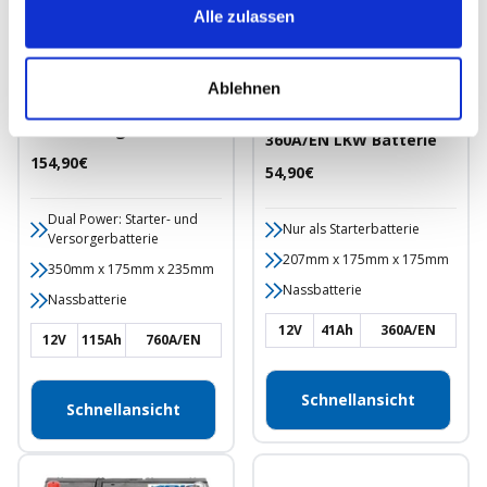
Alle zulassen
Exide Dual ER550 12V
Ablehnen
Varta A17 Black
115Ah 760A/EN Starter-
Dynamic 12V 41Ah
und Versorgerbatterie
360A/EN LKW Batterie
Angebotspreis
154,90€
Angebotspreis
54,90€
Dual Power: Starter- und
Nur als Starterbatterie
Versorgerbatterie
207mm x 175mm x 175mm
350mm x 175mm x 235mm
Nassbatterie
Nassbatterie
12V
41Ah
360A/EN
12V
115Ah
760A/EN
Schnellansicht
Schnellansicht