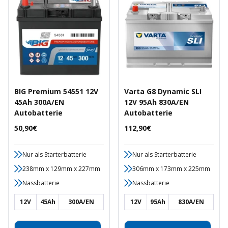
BIG Premium 54551 12V
Varta G8 Dynamic SLI
45Ah 300A/EN
12V 95Ah 830A/EN
Autobatterie
Autobatterie
Angebotspreis
Angebotspreis
50,90€
112,90€
Nur als Starterbatterie
Nur als Starterbatterie
238mm x 129mm x 227mm
306mm x 173mm x 225mm
Nassbatterie
Nassbatterie
12V
45Ah
300A/EN
12V
95Ah
830A/EN