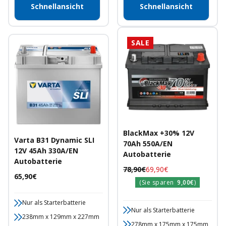
Schnellansicht
Schnellansicht
SALE
BlackMax +30% 12V
Varta B31 Dynamic SLI
70Ah 550A/EN
12V 45Ah 330A/EN
Autobatterie
Autobatterie
Regulärer
Angebotspreis
78,90€
69,90€
Angebotspreis
65,90€
Preis
(Sie sparen
9,00€
)
Nur als Starterbatterie
Nur als Starterbatterie
238mm x 129mm x 227mm
278mm x 175mm x 175mm