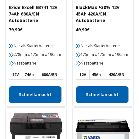
Exide Excell EB741 12V
BlackMax +30% 12V
74Ah 680A/EN
45Ah 420A/EN
Autobatterie
Autobatterie
Angebotspreis
Angebotspreis
79,90€
49,90€
Nur als Starterbatterie
Nur als Starterbatterie
278mm x 175mm x 190mm
175mm x 175mm x 190mm
Nassbatterie
Nassbatterie
12V
74Ah
680A/EN
12V
45Ah
420A/EN
Schnellansicht
Schnellansicht