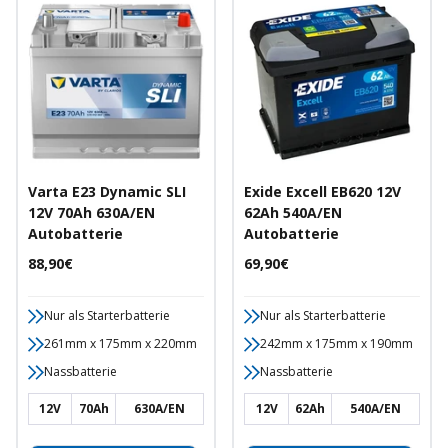
Varta E23 Dynamic SLI
Exide Excell EB620 12V
12V 70Ah 630A/EN
62Ah 540A/EN
Autobatterie
Autobatterie
Angebotspreis
Angebotspreis
88,90€
69,90€
Nur als Starterbatterie
Nur als Starterbatterie
261mm x 175mm x 220mm
242mm x 175mm x 190mm
Nassbatterie
Nassbatterie
12V
70Ah
630A/EN
12V
62Ah
540A/EN