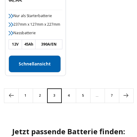
Nur als Starterbatterie
237mm x 127mm x 227mm
Nassbatterie
12V
45Ah
390A/EN
Schnellansicht
1
2
3
4
5
…
7
Jetzt passende Batterie finden: