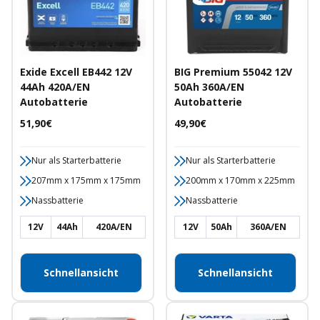
Exide Excell EB442 12V
BIG Premium 55042 12V
44Ah 420A/EN
50Ah 360A/EN
Autobatterie
Autobatterie
Angebotspreis
Angebotspreis
51,90€
49,90€
Nur als Starterbatterie
Nur als Starterbatterie
207mm x 175mm x 175mm
200mm x 170mm x 225mm
Nassbatterie
Nassbatterie
12V
44Ah
420A/EN
12V
50Ah
360A/EN
Schnellansicht
Schnellansicht