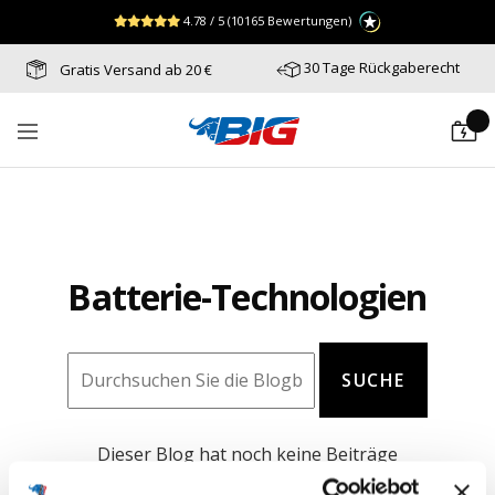
Direkt
↵
↵
↵
Zum Menü springen
Fußzeile springen
Barrierefreiheits-Widget öffnen
4.78 / 5
(10165 Bewertungen)
zum
Inhalt
30 Tage Rückgaberecht
Gratis Versand ab 20 €
Batterie-
Navigation
Industrie-
Germany
Batterie-Technologien
SUCHE
Dieser Blog hat noch keine Beiträge