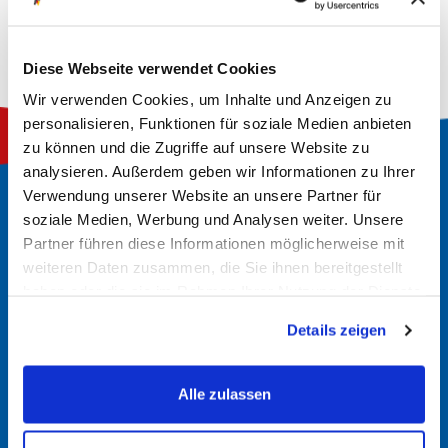
ZURÜCK ZUR STARTSEITE
Diese Webseite verwendet Cookies
Wir verwenden Cookies, um Inhalte und Anzeigen zu
personalisieren, Funktionen für soziale Medien anbieten
zu können und die Zugriffe auf unsere Website zu
analysieren. Außerdem geben wir Informationen zu Ihrer
Verwendung unserer Website an unsere Partner für
soziale Medien, Werbung und Analysen weiter. Unsere
Partner führen diese Informationen möglicherweise mit
weiteren Daten zusammen, die Sie ihnen bereitgestellt
Wir sind ein mittelständisches Familienunternehmen,
haben oder die sie im Rahmen Ihrer Nutzung der Dienste
gesammelt haben.
welches seit 2009 im Batteriesegment tätig ist. Mit
Details zeigen
unserem Knowhow über die diversesten Batteriearten
gehören wir zu den führenden E-Commerce Anbietern
Alle zulassen
im Bereich der Batterie- und Ladetechnik.