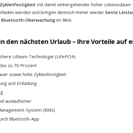
Zyklenfestigkeit
mit damit einhergehender hoher Lebensdauer s
 entladen werden und bringen dennoch immer wieder
beste Leist
r
Bluetooth-Überwachung
im Blick.
n den nächsten Urlaub – Ihre Vorteile auf ei
chere Lithium-Technologie (LiFePO4)
bis zu 70 Prozent
uer sowie hohe Zyklenfestigkeit
dung und Entladung
ng
nd auslaufsicher
e-Management-System (BMS)
urch Bluetooth-App