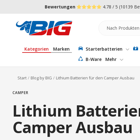
Direkt
↵
↵
↵
Zum Menü springen
Fußzeile springen
Barrierefreiheits-Widget öffnen
Bewertungen
4.78 / 5
(10139 Be
zum
Inhalt
Batterie-
Industrie-
Germany
Kategorien
Marken
Starterbatterien
B-Ware
Mehr
Start
Blog by BIG
Lithium Batterien für den Camper Ausbau
CAMPER
Lithium Batterie
Camper Ausbau