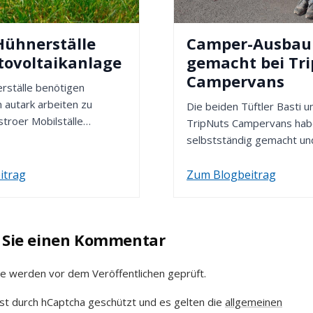
Hühnerställe
Camper-Ausbau 
tovoltaikanlage
gemacht bei Tr
Campervans
rställe benötigen
 autark arbeiten zu
Die beiden Tüftler Basti 
troer Mobilställe
TripNuts Campervans hab
 und baut genau solche
selbstständig gemacht un
neben dem Verleih auch Hi
Um...
itrag
Zum Blogbeitrag
 Sie einen Kommentar
e werden vor dem Veröffentlichen geprüft.
st durch hCaptcha geschützt und es gelten die
allgemeinen