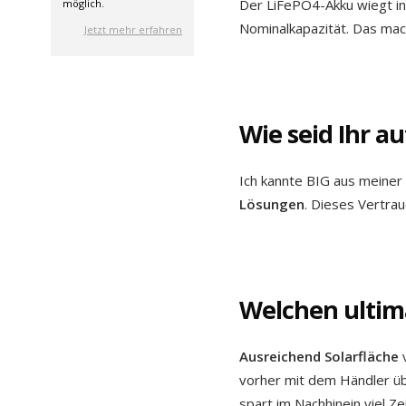
Der LiFePO4-Akku wiegt in
möglich.
Nominalkapazität. Das ma
Jetzt mehr erfahren
Wie seid Ihr 
Ich kannte BIG aus meiner 
Lösungen
. Dieses Vertrau
Welchen ultima
Ausreichend Solarfläche
v
vorher mit dem Händler üb
spart im Nachhinein viel Ze