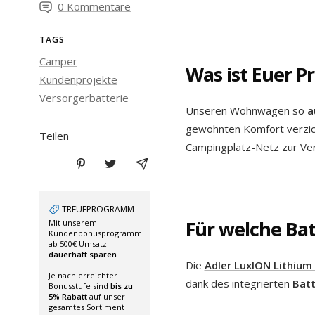
0 Kommentare
TAGS
Camper
Was ist Euer P
Kundenprojekte
Versorgerbatterie
Unseren Wohnwagen so
a
gewohnten Komfort verzich
Teilen
Campingplatz-Netz zur Ve
TREUEPROGRAMM
Für welche Ba
Mit unserem
Kundenbonusprogramm
ab 500€ Umsatz
dauerhaft sparen.
Die
Adler LuxION Lithium
Je nach erreichter
dank des integrierten
Bat
Bonusstufe sind
bis zu
5% Rabatt
auf unser
gesamtes Sortiment