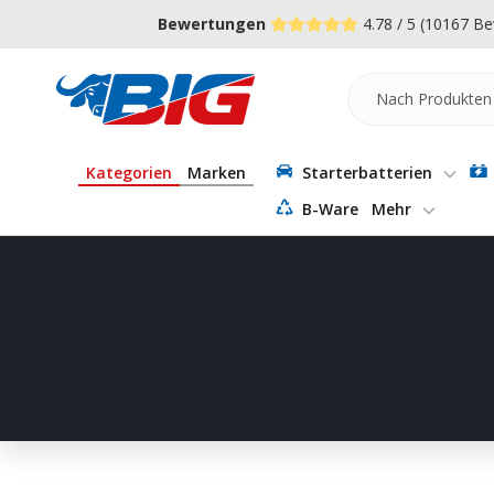
Direkt
↵
↵
↵
Zum Menü springen
Fußzeile springen
Barrierefreiheits-Widget öffnen
Bewertungen
4.78 / 5
(10167 Be
zum
Inhalt
Batterie-
Industrie-
Germany
Kategorien
Marken
Starterbatterien
B-Ware
Mehr