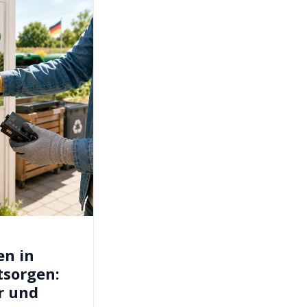
en in
tsorgen:
r und