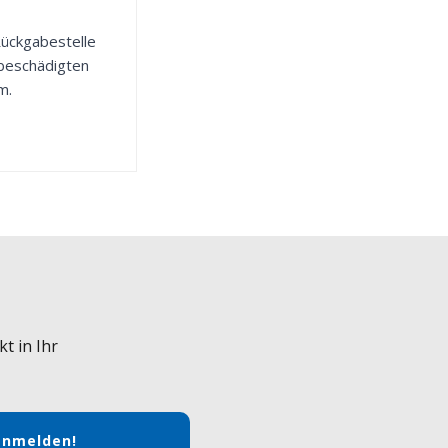
 Rückgabestelle
 beschädigten
m.
t in Ihr
anmelden!