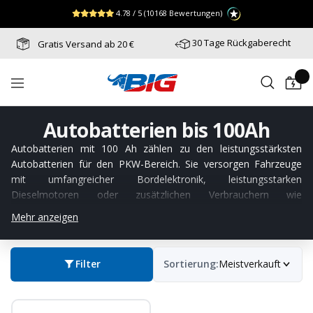
Direkt
↵
↵
↵
Zum Menü springen
Fußzeile springen
Barrierefreiheits-Widget öffnen
4.78 / 5
(10168 Bewertungen)
zum
Inhalt
30 Tage Rückgaberecht
Gratis Versand ab 20 €
Batterie-
Navigation
Industrie-
Germany
Autobatterien bis 100Ah
Autobatterien mit 100 Ah zählen zu den leistungsstärksten
Autobatterien für den PKW-Bereich. Sie versorgen Fahrzeuge
mit umfangreicher Bordelektronik, leistungsstarken
Dieselmotoren oder zusätzlichen Verbrauchern wie
Standheizung und Anhängerbetrieb zuverlässig mit Energie. Jetzt
Mehr anzeigen
leistungsstarke Autobatterien 100 Ah entdecken und sicher
online bestellen.
Filter
Sortierung:
Meistverkauft
Für Fahrzeuge mit niedrigerem Bedarf eignen sich
Autobatterien
bis 60Ah
,
Autobatterien bis 70Ah
,
Autobatterien bis 80Ah
oder
Autobatterien bis 90Ah
während
Autobatterien bis 110Ah
noch