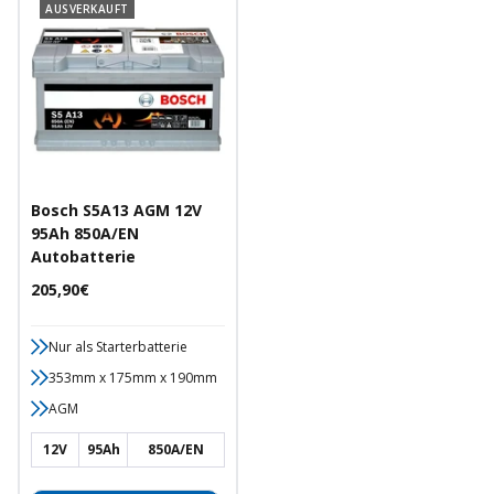
größere Energiereserven für Spitzenlasten bieten.
AUSVERKAUFT
Bosch S5A13 AGM 12V
95Ah 850A/EN
Autobatterie
Angebotspreis
205,90€
Nur als Starterbatterie
353mm x 175mm x 190mm
AGM
12V
95Ah
850A/EN