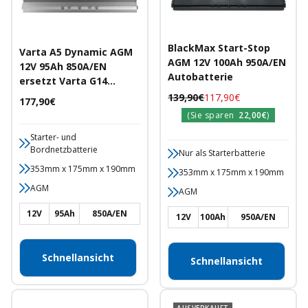
BlackMax Start-Stop
Varta A5 Dynamic AGM
AGM 12V 100Ah 950A/EN
12V 95Ah 850A/EN
Autobatterie
ersetzt Varta G14
Autobatterie
Regulärer
Angebotspreis
139,90€
117,90€
Angebotspreis
177,90€
Preis
(Sie sparen
22,00€
)
Starter- und
Bordnetzbatterie
Nur als Starterbatterie
353mm x 175mm x 190mm
353mm x 175mm x 190mm
AGM
AGM
12V
95Ah
850A/EN
12V
100Ah
950A/EN
Schnellansicht
Schnellansicht