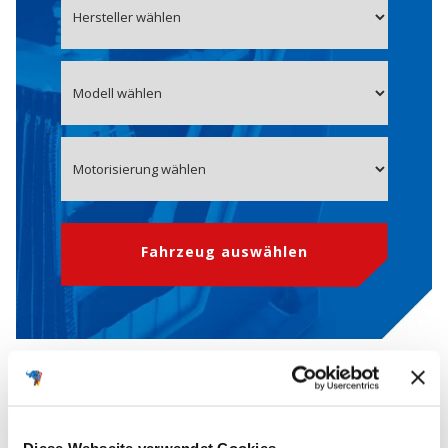
Fahrzeug auswählen
OE-Nummer 5GM915105T
Starterbatterie für AUDI VW