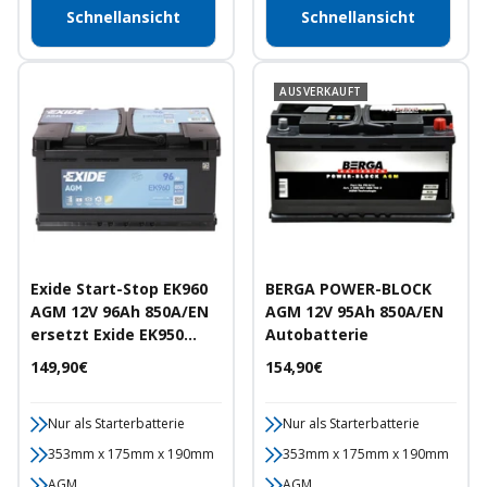
Schnellansicht
Schnellansicht
AUSVERKAUFT
Exide Start-Stop EK960
BERGA POWER-BLOCK
AGM 12V 96Ah 850A/EN
AGM 12V 95Ah 850A/EN
ersetzt Exide EK950
Autobatterie
Autobatterie
Angebotspreis
Angebotspreis
149,90€
154,90€
Nur als Starterbatterie
Nur als Starterbatterie
353mm x 175mm x 190mm
353mm x 175mm x 190mm
AGM
AGM