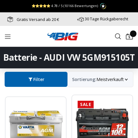
Direkt
↵
↵
↵
Zum Menü springen
Fußzeile springen
Barrierefreiheits-Widget öffnen
4.78 / 5
(10166 Bewertungen)
zum
Inhalt
30 Tage Rückgaberecht
Gratis Versand ab 20 €
Batterie-
Navigation
Industrie-
Germany
Batterie - AUDI VW 5GM915105T
Filter
Sortierung:
Meistverkauft
SALE