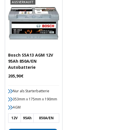
AUSVERKAUFT
Bosch S5A13 AGM 12V
95Ah 850A/EN
Autobatterie
Angebotspreis
205,90€
Nur als Starterbatterie
353mm x 175mm x 190mm
AGM
12V
95Ah
850A/EN