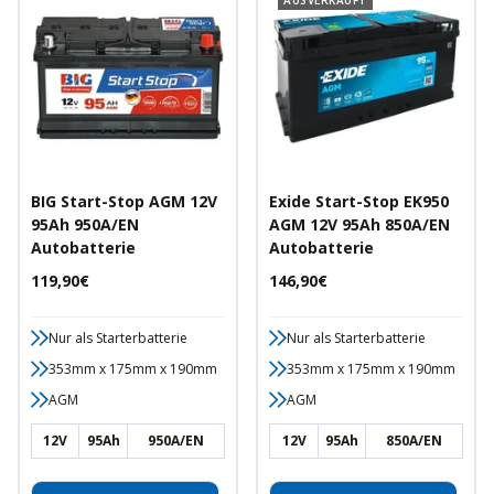
AUSVERKAUFT
BIG Start-Stop AGM 12V
Exide Start-Stop EK950
95Ah 950A/EN
AGM 12V 95Ah 850A/EN
Autobatterie
Autobatterie
Angebotspreis
Angebotspreis
119,90€
146,90€
Nur als Starterbatterie
Nur als Starterbatterie
353mm x 175mm x 190mm
353mm x 175mm x 190mm
AGM
AGM
12V
95Ah
950A/EN
12V
95Ah
850A/EN