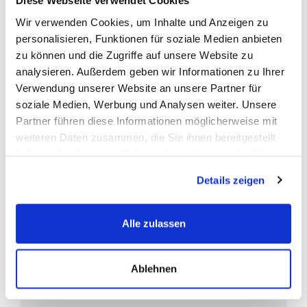
Diese Webseite verwendet Cookies
Die
OEM-Nummern
(Original Equipment Manufacturer) werden
Wir verwenden Cookies, um Inhalte und Anzeigen zu
vom Fahrzeughersteller zur Identifizierung der Erstausrüster-
personalisieren, Funktionen für soziale Medien anbieten
Ersatzbatterien verwendet.
zu können und die Zugriffe auf unsere Website zu
Abgekürzt ist die
OEM-Nummer
die Original-Ersatzteil
analysieren. Außerdem geben wir Informationen zu Ihrer
Nummer, eine vom Fahrzeughersteller vergebene eindeutige
Verwendung unserer Website an unsere Partner für
Artikelnummer.
soziale Medien, Werbung und Analysen weiter. Unsere
Da es sehr viele Batterie-Hersteller gibt, können Sie diese
Partner führen diese Informationen möglicherweise mit
Nummer als Referenz Nr. nutzen um sicherzustellen das Sie ein
weiteren Daten zusammen, die Sie ihnen bereitgestellt
baugleiches Ersatzteil bestellen.
haben oder die sie im Rahmen Ihrer Nutzung der Dienste
gesammelt haben.
Details zeigen
FAQ
Alle zulassen
Häufig gestellte Fragen
Ablehnen