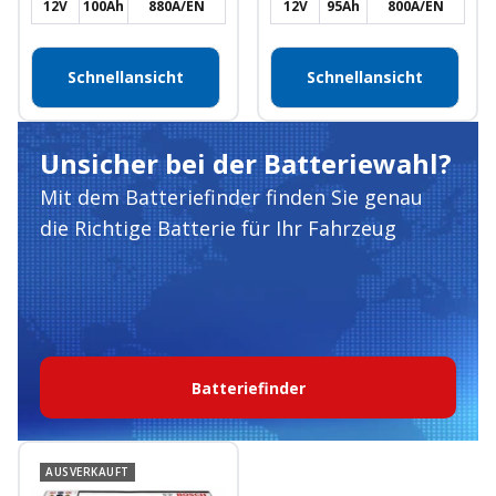
12V
100Ah
880A/EN
12V
95Ah
800A/EN
Schnellansicht
Schnellansicht
Unsicher bei der Batteriewahl?
Mit dem Batteriefinder finden Sie genau
die Richtige Batterie für Ihr Fahrzeug
Batteriefinder
AUSVERKAUFT