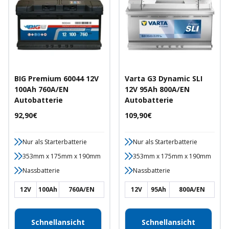
BIG Premium 60044 12V
Varta G3 Dynamic SLI
100Ah 760A/EN
12V 95Ah 800A/EN
Autobatterie
Autobatterie
Angebotspreis
Angebotspreis
92,90€
109,90€
Nur als Starterbatterie
Nur als Starterbatterie
353mm x 175mm x 190mm
353mm x 175mm x 190mm
Nassbatterie
Nassbatterie
12V
100Ah
760A/EN
12V
95Ah
800A/EN
Schnellansicht
Schnellansicht