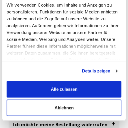
Wir verwenden Cookies, um Inhalte und Anzeigen zu
vom Fahrzeughersteller zur Identifizierung der Erstausrüster-
personalisieren, Funktionen für soziale Medien anbieten
Ersatzbatterien verwendet.
zu können und die Zugriffe auf unsere Website zu
Abgekürzt ist die
OEM-Nummer
die Original-Ersatzteil
analysieren. Außerdem geben wir Informationen zu Ihrer
Nummer, eine vom Fahrzeughersteller vergebene eindeutige
Verwendung unserer Website an unsere Partner für
Artikelnummer.
soziale Medien, Werbung und Analysen weiter. Unsere
Da es sehr viele Batterie-Hersteller gibt, können Sie diese
Partner führen diese Informationen möglicherweise mit
Nummer als Referenz Nr. nutzen um sicherzustellen das Sie ein
weiteren Daten zusammen, die Sie ihnen bereitgestellt
baugleiches Ersatzteil bestellen.
haben oder die sie im Rahmen Ihrer Nutzung der Dienste
gesammelt haben.
Details zeigen
FAQ
Alle zulassen
Häufig gestellte Fragen
Ablehnen
Ich möchte meine Bestellung widerrufen