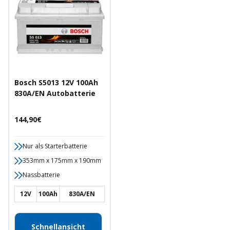
Bosch S5013 12V 100Ah
830A/EN Autobatterie
Angebotspreis
144,90€
Nur als Starterbatterie
353mm x 175mm x 190mm
Nassbatterie
12V
100Ah
830A/EN
Schnellansicht