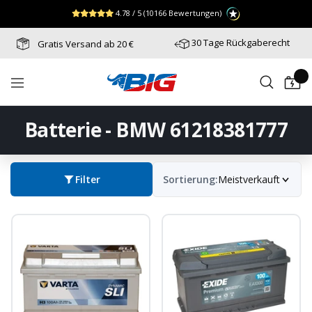
Direkt
↵
↵
↵
Zum Menü springen
Fußzeile springen
Barrierefreiheits-Widget öffnen
4.78 / 5
(10166 Bewertungen)
zum
Inhalt
30 Tage Rückgaberecht
Gratis Versand ab 20 €
Batterie-
Navigation
Industrie-
Germany
Batterie - BMW 61218381777
Filter
Sortierung:
Meistverkauft