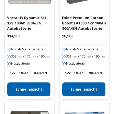
Varta H3 Dynamic SLI
Exide Premium Carbon
12V 100Ah 830A/EN
Boost EA1000 12V 100Ah
Autobatterie
900A/EN Autobatterie
Angebotspreis
Angebotspreis
114,90€
98,90€
Nur als Starterbatterie
Nur als Starterbatterie
353mm x 175mm x 190mm
353mm x 175mm x 190mm
Nassbatterie
Nassbatterie
12V
100Ah
830A/EN
12V
100Ah
900A/EN
Schnellansicht
Schnellansicht