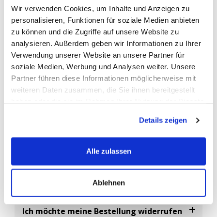
Wir verwenden Cookies, um Inhalte und Anzeigen zu
vom Fahrzeughersteller zur Identifizierung der Erstausrüster-
personalisieren, Funktionen für soziale Medien anbieten
Ersatzbatterien verwendet.
zu können und die Zugriffe auf unsere Website zu
Abgekürzt ist die
OEM-Nummer
die Original-Ersatzteil
analysieren. Außerdem geben wir Informationen zu Ihrer
Nummer, eine vom Fahrzeughersteller vergebene eindeutige
Verwendung unserer Website an unsere Partner für
Artikelnummer.
soziale Medien, Werbung und Analysen weiter. Unsere
Da es sehr viele Batterie-Hersteller gibt, können Sie diese
Partner führen diese Informationen möglicherweise mit
Nummer als Referenz Nr. nutzen um sicherzustellen das Sie ein
weiteren Daten zusammen, die Sie ihnen bereitgestellt
baugleiches Ersatzteil bestellen.
haben oder die sie im Rahmen Ihrer Nutzung der Dienste
gesammelt haben.
Details zeigen
FAQ
Alle zulassen
Häufig gestellte Fragen
Ablehnen
Ich möchte meine Bestellung widerrufen