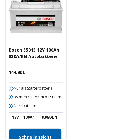
Bosch S5013 12V 100Ah
830A/EN Autobatterie
Angebotspreis
144,90€
Nur als Starterbatterie
353mm x 175mm x 190mm
Nassbatterie
12V
100Ah
830A/EN
Schnellansicht