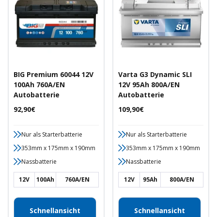
BIG Premium 60044 12V
Varta G3 Dynamic SLI
100Ah 760A/EN
12V 95Ah 800A/EN
Autobatterie
Autobatterie
Angebotspreis
Angebotspreis
92,90€
109,90€
Nur als Starterbatterie
Nur als Starterbatterie
353mm x 175mm x 190mm
353mm x 175mm x 190mm
Nassbatterie
Nassbatterie
12V
100Ah
760A/EN
12V
95Ah
800A/EN
Schnellansicht
Schnellansicht