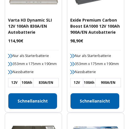
Varta H3 Dynamic SLI
Exide Premium Carbon
12V 100Ah 830A/EN
Boost EA1000 12V 100Ah
Autobatterie
900A/EN Autobatterie
Angebotspreis
Angebotspreis
114,90€
98,90€
Nur als Starterbatterie
Nur als Starterbatterie
353mm x 175mm x 190mm
353mm x 175mm x 190mm
Nassbatterie
Nassbatterie
12V
100Ah
830A/EN
12V
100Ah
900A/EN
Schnellansicht
Schnellansicht