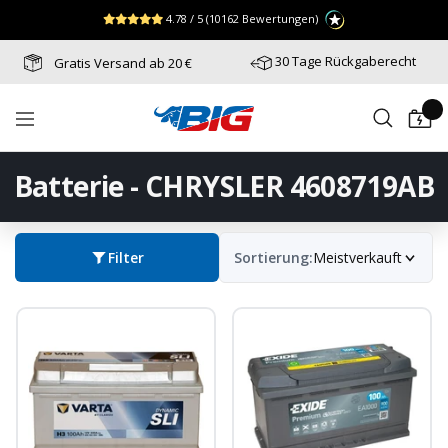
Direkt
↵
↵
↵
Zum Menü springen
Fußzeile springen
Barrierefreiheits-Widget öffnen
4.78 / 5
(10162 Bewertungen)
zum
Inhalt
30 Tage Rückgaberecht
Gratis Versand ab 20 €
Batterie-
Navigation
Industrie-
Germany
Batterie - CHRYSLER 4608719AB
Filter
Sortierung:
Meistverkauft