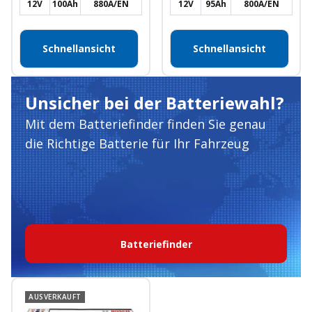
12V
100Ah
880A/EN
12V
95Ah
800A/EN
Schnellansicht
Schnellansicht
Unsicher bei der Batteriewahl?
Mit dem Batteriefinder finden Sie genau
die Richtige Batterie für Ihr Fahrzeug
Batteriefinder
AUSVERKAUFT