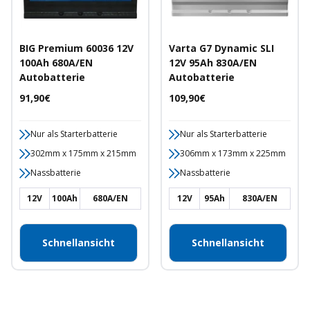
BIG Premium 60036 12V
Varta G7 Dynamic SLI
100Ah 680A/EN
12V 95Ah 830A/EN
Autobatterie
Autobatterie
Angebotspreis
Angebotspreis
91,90€
109,90€
Nur als Starterbatterie
Nur als Starterbatterie
302mm x 175mm x 215mm
306mm x 173mm x 225mm
Nassbatterie
Nassbatterie
12V
100Ah
680A/EN
12V
95Ah
830A/EN
Schnellansicht
Schnellansicht