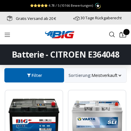
Direkt
↵
↵
↵
Zum Menü springen
Fußzeile springen
Barrierefreiheits-Widget öffnen
4.78 / 5
(10166 Bewertungen)
zum
Inhalt
30 Tage Rückgaberecht
Gratis Versand ab 20 €
Batterie-
Navigation
Industrie-
Germany
Batterie - CITROEN E364048
Filter
Sortierung:
Meistverkauft