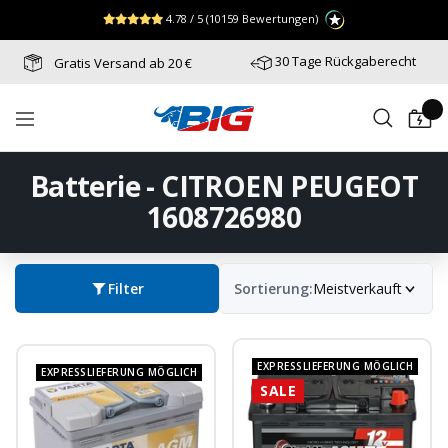
Direkt
↵
↵
↵
Zum Menü springen
Fußzeile springen
Barrierefreiheits-Widget öffnen
4.78 / 5
(10159 Bewertungen)
zum
Inhalt
30 Tage Rückgaberecht
Gratis Versand ab 20 €
Batterie-
Navigation
Industrie-
Germany
Batterie - CITROEN PEUGEOT
1608726980
Filter
Sortierung:
Meistverkauft
EXPRESSLIEFERUNG MÖGLICH
EXPRESSLIEFERUNG MÖGLICH
SALE