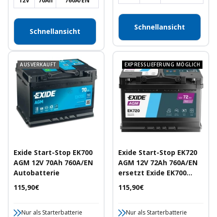
12V
70Ah
760A/EN
Schnellansicht
Schnellansicht
AUSVERKAUFT
EXPRESSLIEFERUNG MÖGLICH
Exide Start-Stop EK700
Exide Start-Stop EK720
AGM 12V 70Ah 760A/EN
AGM 12V 72Ah 760A/EN
Autobatterie
ersetzt Exide EK700
Autobatterie
Angebotspreis
Angebotspreis
115,90€
115,90€
Nur als Starterbatterie
Nur als Starterbatterie