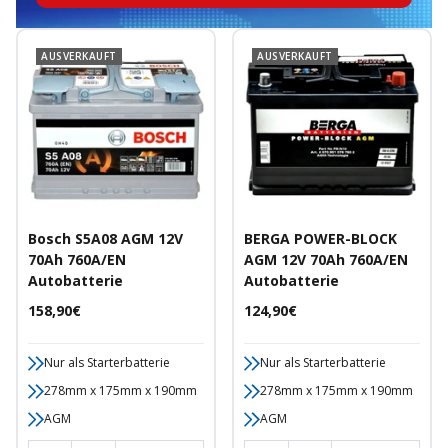
AUSVERKAUFT
AUSVERKAUFT
Bosch S5A08 AGM 12V
BERGA POWER-BLOCK
70Ah 760A/EN
AGM 12V 70Ah 760A/EN
Autobatterie
Autobatterie
Angebotspreis
Angebotspreis
158,90€
124,90€
Nur als Starterbatterie
Nur als Starterbatterie
278mm x 175mm x 190mm
278mm x 175mm x 190mm
AGM
AGM