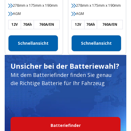
278mm x 175mm x 190mm
278mm x 175mm x 190mm
AGM
AGM
12V
70Ah
760A/EN
12V
70Ah
760A/EN
Schnellansicht
Schnellansicht
Unsicher bei der Batteriewahl?
Mit dem Batteriefinder finden Sie genau
die Richtige Batterie für Ihr Fahrzeug
Batteriefinder