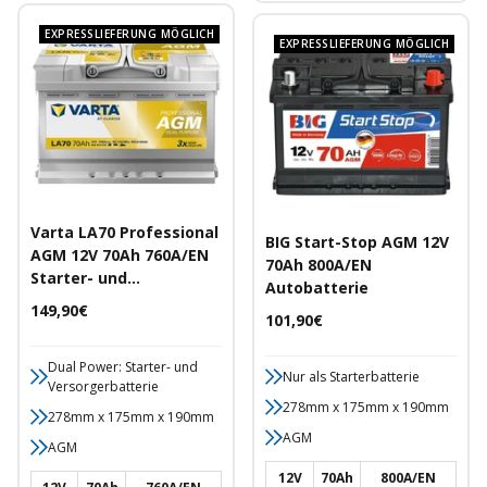
EXPRESSLIEFERUNG MÖGLICH
EXPRESSLIEFERUNG MÖGLICH
Varta LA70 Professional
BIG Start-Stop AGM 12V
AGM 12V 70Ah 760A/EN
70Ah 800A/EN
Starter- und
Autobatterie
Versorgerbatterie
Angebotspreis
149,90€
Angebotspreis
101,90€
Dual Power: Starter- und
Nur als Starterbatterie
Versorgerbatterie
278mm x 175mm x 190mm
278mm x 175mm x 190mm
AGM
AGM
12V
70Ah
800A/EN