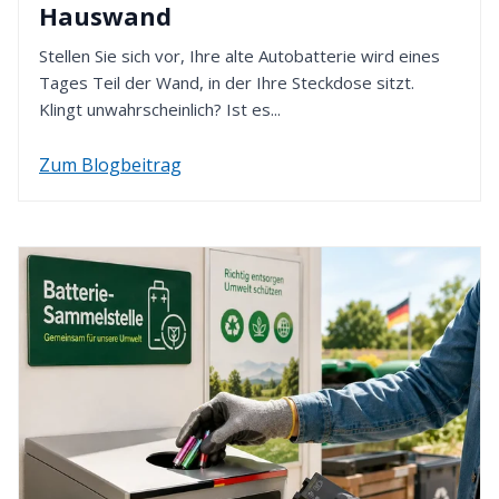
Hauswand
Kaufpreis innerhalb von 14 Tagen erstatten. Dafür
verwenden wir die von Ihnen zuvor gewählte
Stellen Sie sich vor, Ihre alte Autobatterie wird eines
Zahlungsart.
Tages Teil der Wand, in der Ihre Steckdose sitzt.
Klingt unwahrscheinlich? Ist es...
Zum Blogbeitrag