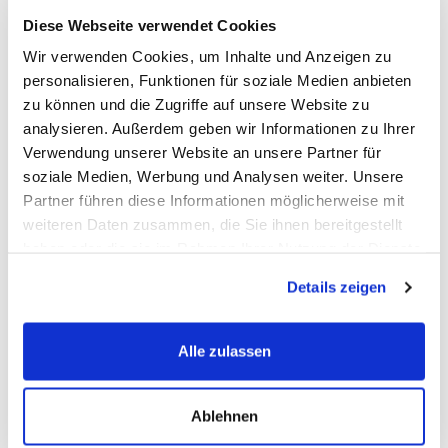
Diese Webseite verwendet Cookies
Starterbatterie für CITROEN PEUGEOT
Wir verwenden Cookies, um Inhalte und Anzeigen zu
Die
OEM-Nummern
(Original Equipment Manufacturer) werden
personalisieren, Funktionen für soziale Medien anbieten
vom Fahrzeughersteller zur Identifizierung der Erstausrüster-
zu können und die Zugriffe auf unsere Website zu
Ersatzbatterien verwendet.
analysieren. Außerdem geben wir Informationen zu Ihrer
Abgekürzt ist die
OEM-Nummer
die Original-Ersatzteil
Verwendung unserer Website an unsere Partner für
Nummer, eine vom Fahrzeughersteller vergebene eindeutige
soziale Medien, Werbung und Analysen weiter. Unsere
Artikelnummer.
Partner führen diese Informationen möglicherweise mit
Da es sehr viele Batterie-Hersteller gibt, können Sie diese
weiteren Daten zusammen, die Sie ihnen bereitgestellt
Nummer als Referenz Nr. nutzen um sicherzustellen das Sie ein
haben oder die sie im Rahmen Ihrer Nutzung der Dienste
baugleiches Ersatzteil bestellen.
gesammelt haben.
Details zeigen
Alle zulassen
FAQ
Häufig gestellte Fragen
Ablehnen