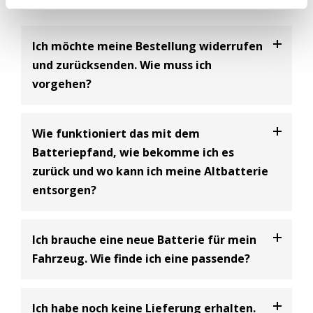
Ich möchte meine Bestellung widerrufen
und zurücksenden. Wie muss ich
vorgehen?
Bei uns haben Sie die Möglichkeit Ihre
Bestellung
Wie funktioniert das mit dem
innerhalb von 30 Tagen zu widerrufen
und an uns
Batteriepfand, wie bekomme ich es
zurückzusenden. Dabei handelt es sich um einen
zurück und wo kann ich meine Altbatterie
freiwilligen Kundenservice der BIG Batterie-
entsorgen?
Industrie-Germany GmbH und eine Ergänzung zum
gesetzlich vorgeschriebenen 14-tägigen
Widerrufsrecht.
Batterie Entsorgungsnachweis
Ich brauche eine neue Batterie für mein
Bitte beachten Sie dabei, dass Sie als Käufer die
Gemäß den Bestimmungen des Batteriegesetzes
Fahrzeug. Wie finde ich eine passende?
Kosten für die Rücksendung tragen
(siehe
(§10) müssen Unternehmen, die Starterbatterien
Widerrufsbelehrung)
.
verkaufen, ein Pfand in Höhe von 7,50€ inklusive
In unserem Onlineshop finden Sie einen
Ich habe noch keine Lieferung erhalten.
Umsatzsteuer erheben, wenn beim Kauf einer