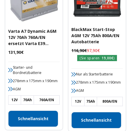
BlackMax Start-Stop
Varta A7 Dynamic AGM
AGM 12V 75Ah 800A/EN
12V 70Ah 760A/EN
Autobatterie
ersetzt Varta E39
Autobatterie
Regulärer
Angebotspreis
116,90€
97,90€
Angebotspreis
131,90€
Preis
(Sie sparen
19,00€
)
Starter- und
Bordnetzbatterie
Nur als Starterbatterie
278mm x 175mm x 190mm
278mm x 175mm x 190mm
AGM
AGM
12V
70Ah
760A/EN
12V
75Ah
800A/EN
Schnellansicht
Schnellansicht