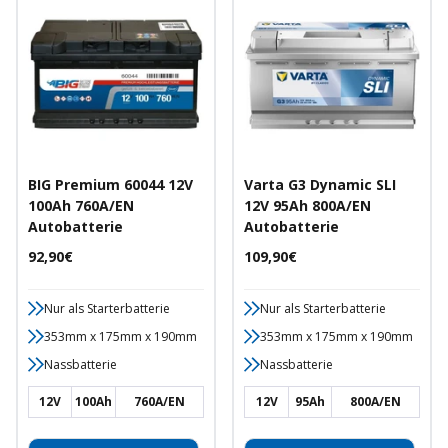
BIG Premium 60044 12V
Varta G3 Dynamic SLI
100Ah 760A/EN
12V 95Ah 800A/EN
Autobatterie
Autobatterie
Angebotspreis
Angebotspreis
92,90€
109,90€
Nur als Starterbatterie
Nur als Starterbatterie
353mm x 175mm x 190mm
353mm x 175mm x 190mm
Nassbatterie
Nassbatterie
12V
100Ah
760A/EN
12V
95Ah
800A/EN