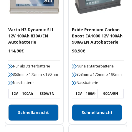
Varta H3 Dynamic SLI
Exide Premium Carbon
12V 100Ah 830A/EN
Boost EA1000 12V 100Ah
Autobatterie
900A/EN Autobatterie
Angebotspreis
Angebotspreis
114,90€
98,90€
Nur als Starterbatterie
Nur als Starterbatterie
353mm x 175mm x 190mm
353mm x 175mm x 190mm
Nassbatterie
Nassbatterie
12V
100Ah
830A/EN
12V
100Ah
900A/EN
Schnellansicht
Schnellansicht