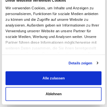
Diese Webseite verwendet Cookies
Die
OEM-Nummern
(Original Equipment Manufacturer) werden
Wir verwenden Cookies, um Inhalte und Anzeigen zu
vom Fahrzeughersteller zur Identifizierung der Erstausrüster-
personalisieren, Funktionen für soziale Medien anbieten
Ersatzbatterien verwendet.
zu können und die Zugriffe auf unsere Website zu
Abgekürzt ist die
OEM-Nummer
die Original-Ersatzteil
analysieren. Außerdem geben wir Informationen zu Ihrer
Nummer, eine vom Fahrzeughersteller vergebene eindeutige
Verwendung unserer Website an unsere Partner für
Artikelnummer.
soziale Medien, Werbung und Analysen weiter. Unsere
Da es sehr viele Batterie-Hersteller gibt, können Sie diese
Partner führen diese Informationen möglicherweise mit
Nummer als Referenz Nr. nutzen um sicherzustellen das Sie ein
weiteren Daten zusammen, die Sie ihnen bereitgestellt
baugleiches Ersatzteil bestellen.
haben oder die sie im Rahmen Ihrer Nutzung der Dienste
gesammelt haben.
Details zeigen
FAQ
Alle zulassen
Häufig gestellte Fragen
Ablehnen