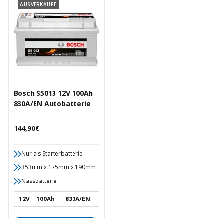
AUSVERKAUFT
Bosch S5013 12V 100Ah
830A/EN Autobatterie
Angebotspreis
144,90€
Nur als Starterbatterie
353mm x 175mm x 190mm
Nassbatterie
12V
100Ah
830A/EN