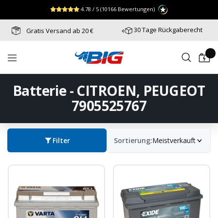
Direkt
↵
↵
↵
Zum Menü springen
Fußzeile springen
Barrierefreiheits-Widget öffnen
4.78 / 5
(10166 Bewertungen)
zum
Inhalt
30 Tage Rückgaberecht
Gratis Versand ab 20 €
Batterie-
Navigation
Industrie-
Germany
Batterie - CITROEN, PEUGEOT
7905525767
Filter
Sortierung:
Meistverkauft