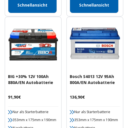
Schnellansicht
Schnellansicht
BIG +30% 12V 100Ah
Bosch S4013 12V 95Ah
880A/EN Autobatterie
800A/EN Autobatterie
Angebotspreis
Angebotspreis
91,90€
136,90€
Nur als Starterbatterie
Nur als Starterbatterie
353mm x 175mm x 190mm
353mm x 175mm x 190mm
Nassbatterie
Nassbatterie