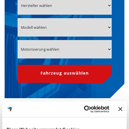
Fahrzeug auswählen
OE-Nummer 7905525767
Starterbatterie für CITROEN, PEUGEOT