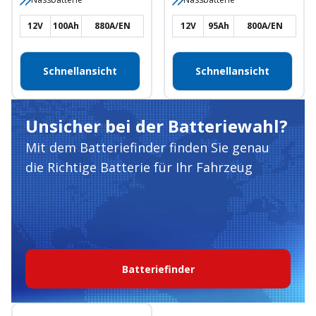
12V
100Ah
880A/EN
12V
95Ah
800A/EN
Schnellansicht
Schnellansicht
Unsicher bei der Batteriewahl?
Mit dem Batteriefinder finden Sie genau
die Richtige Batterie für Ihr Fahrzeug
Batteriefinder