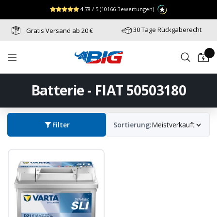
Direkt
↵
↵
↵
Zum Menü springen
Fußzeile springen
Barrierefreiheits-Widget öffnen
4.78 / 5
(10166 Bewertungen)
zum
Inhalt
30 Tage Rückgaberecht
Gratis Versand ab 20 €
Batterie-
Navigation
Industrie-
Germany
Batterie - FIAT 50503180
Filter
Sortierung:
Meistverkauft