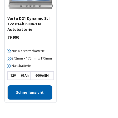
Varta D21 Dynamic SLI
12V 61Ah 600A/EN
Autobatterie
Angebotspreis
79,90€
Nur als Starterbatterie
242mm x 175mm x 175mm
Nassbatterie
12V
61Ah
600A/EN
Schnellansicht