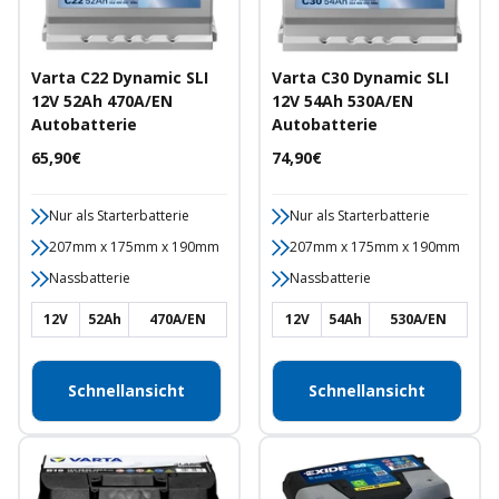
Varta C22 Dynamic SLI
Varta C30 Dynamic SLI
12V 52Ah 470A/EN
12V 54Ah 530A/EN
Autobatterie
Autobatterie
Angebotspreis
Angebotspreis
65,90€
74,90€
Nur als Starterbatterie
Nur als Starterbatterie
207mm x 175mm x 190mm
207mm x 175mm x 190mm
Nassbatterie
Nassbatterie
12V
52Ah
470A/EN
12V
54Ah
530A/EN
Schnellansicht
Schnellansicht