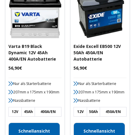
Varta B19 Black
Exide Excell EB500 12V
Dynamic 12V 45Ah
50Ah 450A/EN
400A/EN Autobatterie
Autobatterie
Angebotspreis
Angebotspreis
56,90€
56,90€
Nur als Starterbatterie
Nur als Starterbatterie
207mm x 175mm x 190mm
207mm x 175mm x 190mm
Nassbatterie
Nassbatterie
12V
45Ah
400A/EN
12V
50Ah
450A/EN
Schnellansicht
Schnellansicht