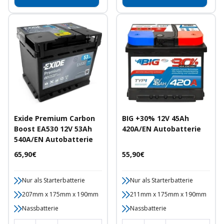
Exide Premium Carbon
BIG +30% 12V 45Ah
Boost EA530 12V 53Ah
420A/EN Autobatterie
540A/EN Autobatterie
Angebotspreis
Angebotspreis
65,90€
55,90€
Nur als Starterbatterie
Nur als Starterbatterie
207mm x 175mm x 190mm
211mm x 175mm x 190mm
Nassbatterie
Nassbatterie