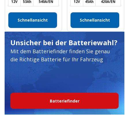
12V
53Ah
540A/EN
12V
45Ah
420A/EN
Schnellansicht
Schnellansicht
Unsicher bei der Batteriewahl?
Mit dem Batteriefinder finden Sie genau
die Richtige Batterie für Ihr Fahrzeug
Batteriefinder