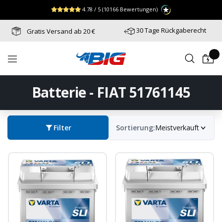
Direkt
↵
↵
↵
Zum Menü springen
Fußzeile springen
Barrierefreiheits-Widget öffnen
4.78 / 5
(10166 Bewertungen)
zum
Inhalt
30 Tage Rückgaberecht
Gratis Versand ab 20 €
Batterie-
Navigation
Industrie-
Germany
Batterie - FIAT 51761145
Filter
Sortierung:
Meistverkauft