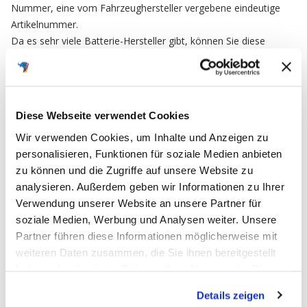
Nummer, eine vom Fahrzeughersteller vergebene eindeutige
Artikelnummer.
Da es sehr viele Batterie-Hersteller gibt, können Sie diese
Nummer als Referenz Nr. nutzen um sicherzustellen das Sie ein
baugleiches Ersatzteil bestellen.
Diese Webseite verwendet Cookies
FAQ
Wir verwenden Cookies, um Inhalte und Anzeigen zu
personalisieren, Funktionen für soziale Medien anbieten
zu können und die Zugriffe auf unsere Website zu
Häufig gestellte Fragen
analysieren. Außerdem geben wir Informationen zu Ihrer
Verwendung unserer Website an unsere Partner für
soziale Medien, Werbung und Analysen weiter. Unsere
Partner führen diese Informationen möglicherweise mit
Ich möchte meine Bestellung widerrufen
weiteren Daten zusammen, die Sie ihnen bereitgestellt
und zurücksenden. Wie muss ich
haben oder die sie im Rahmen Ihrer Nutzung der Dienste
vorgehen?
gesammelt haben.
Details zeigen