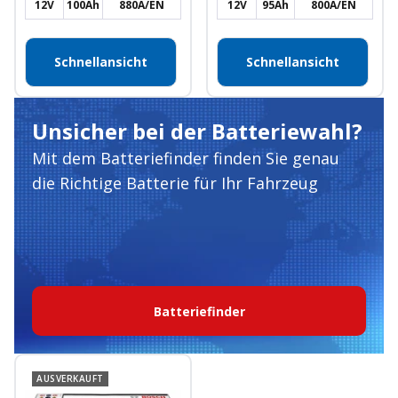
12V
100Ah
880A/EN
12V
95Ah
800A/EN
Schnellansicht
Schnellansicht
Unsicher bei der Batteriewahl?
Mit dem Batteriefinder finden Sie genau
die Richtige Batterie für Ihr Fahrzeug
Batteriefinder
AUSVERKAUFT