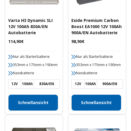
Varta H3 Dynamic SLI
Exide Premium Carbon
12V 100Ah 830A/EN
Boost EA1000 12V 100Ah
Autobatterie
900A/EN Autobatterie
Angebotspreis
Angebotspreis
114,90€
98,90€
Nur als Starterbatterie
Nur als Starterbatterie
353mm x 175mm x 190mm
353mm x 175mm x 190mm
Nassbatterie
Nassbatterie
12V
100Ah
830A/EN
12V
100Ah
900A/EN
Schnellansicht
Schnellansicht