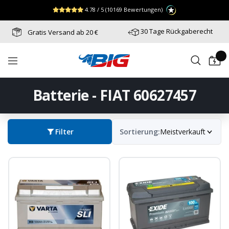
Direkt
↵
↵
↵
Zum Menü springen
Fußzeile springen
Barrierefreiheits-Widget öffnen
4.78 / 5
(10169 Bewertungen)
zum
Inhalt
30 Tage Rückgaberecht
Gratis Versand ab 20 €
Batterie-
Navigation
Industrie-
Germany
Batterie - FIAT 60627457
Filter
Sortierung:
Meistverkauft