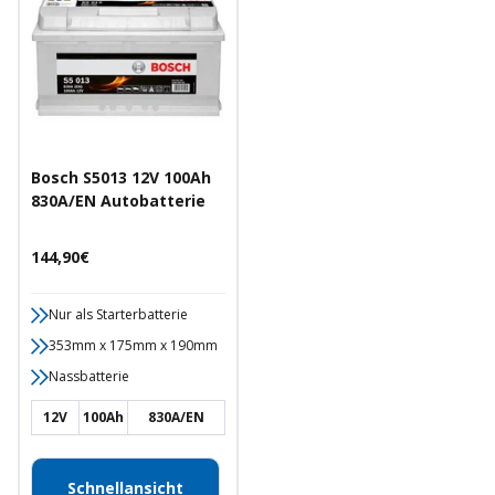
Bosch S5013 12V 100Ah
830A/EN Autobatterie
Angebotspreis
144,90€
Nur als Starterbatterie
353mm x 175mm x 190mm
Nassbatterie
12V
100Ah
830A/EN
Schnellansicht