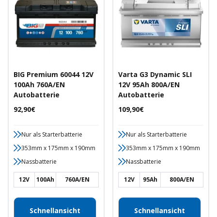
BIG Premium 60044 12V
Varta G3 Dynamic SLI
100Ah 760A/EN
12V 95Ah 800A/EN
Autobatterie
Autobatterie
Angebotspreis
Angebotspreis
92,90€
109,90€
Nur als Starterbatterie
Nur als Starterbatterie
353mm x 175mm x 190mm
353mm x 175mm x 190mm
Nassbatterie
Nassbatterie
12V
100Ah
760A/EN
12V
95Ah
800A/EN
Schnellansicht
Schnellansicht