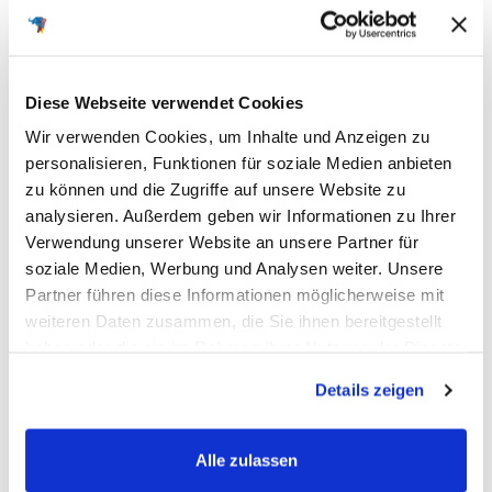
FAQ
Diese Webseite verwendet Cookies
Häufig gestellte Fragen
Wir verwenden Cookies, um Inhalte und Anzeigen zu
personalisieren, Funktionen für soziale Medien anbieten
zu können und die Zugriffe auf unsere Website zu
analysieren. Außerdem geben wir Informationen zu Ihrer
Ich möchte meine Bestellung widerrufen
Verwendung unserer Website an unsere Partner für
und zurücksenden. Wie muss ich
soziale Medien, Werbung und Analysen weiter. Unsere
vorgehen?
Partner führen diese Informationen möglicherweise mit
weiteren Daten zusammen, die Sie ihnen bereitgestellt
Bei uns haben Sie die Möglichkeit Ihre
Bestellung
haben oder die sie im Rahmen Ihrer Nutzung der Dienste
Wie funktioniert das mit dem
innerhalb von 30 Tagen zu widerrufen
und an uns
gesammelt haben.
Batteriepfand, wie bekomme ich es
Details zeigen
zurückzusenden. Dabei handelt es sich um einen
zurück und wo kann ich meine Altbatterie
freiwilligen Kundenservice der BIG Batterie-
entsorgen?
Industrie-Germany GmbH und eine Ergänzung zum
Alle zulassen
gesetzlich vorgeschriebenen 14-tägigen