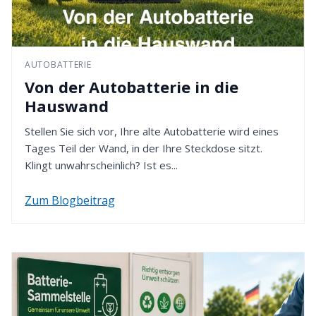
B.I.G. - Batterie-Industrie-Germany GmbH
zurückerstattet. Bitte denken Sie daran, dass die
In den Wiesen 2
Rückzahlung gemäß der von Ihnen bei der
49451 Holdorf - Deutschland
Bestellung gewählten Zahlungsmethode erfolgt.
AUTOBATTERIE
4. Rückzahlung erhalten
Von der Autobatterie in die
Nach Eingang Ihrer Retoure werden wir den
Hauswand
Kaufpreis innerhalb von 14 Tagen erstatten. Dafür
verwenden wir die von Ihnen zuvor gewählte
Stellen Sie sich vor, Ihre alte Autobatterie wird eines
Zahlungsart.
Tages Teil der Wand, in der Ihre Steckdose sitzt.
Klingt unwahrscheinlich? Ist es...
Zum Blogbeitrag