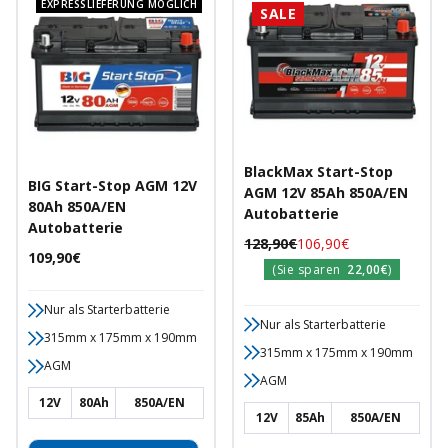
EXPRESSLIEFERUNG MÖGLICH
SALE
BlackMax Start-Stop
BIG Start-Stop AGM 12V
AGM 12V 85Ah 850A/EN
80Ah 850A/EN
Autobatterie
Autobatterie
Regulärer
Angebotspreis
128,90€
106,90€
Angebotspreis
109,90€
Preis
(Sie sparen
22,00€
)
Nur als Starterbatterie
Nur als Starterbatterie
315mm x 175mm x 190mm
315mm x 175mm x 190mm
AGM
AGM
12V
80Ah
850A/EN
12V
85Ah
850A/EN