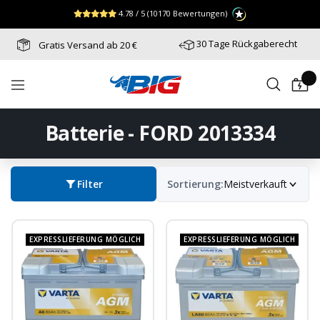
Direkt
↵
↵
↵
Zum Menü springen
Fußzeile springen
Barrierefreiheits-Widget öffnen
4.78 / 5
(10170 Bewertungen)
zum
Inhalt
30 Tage Rückgaberecht
Gratis Versand ab 20 €
Batterie-
Navigation
Industrie-
Germany
Batterie - FORD 2013334
Filter
Sortierung:
Meistverkauft
EXPRESSLIEFERUNG MÖGLICH
EXPRESSLIEFERUNG MÖGLICH