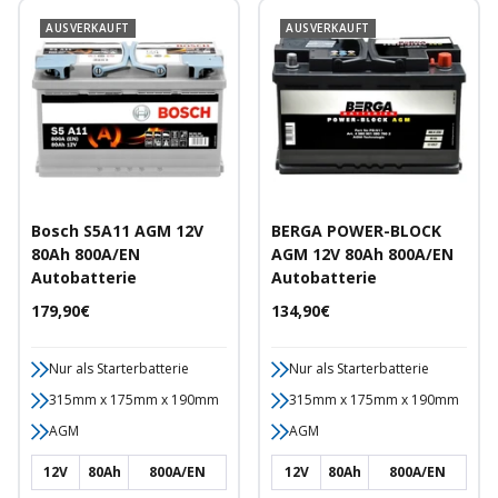
AUSVERKAUFT
AUSVERKAUFT
Bosch S5A11 AGM 12V
BERGA POWER-BLOCK
80Ah 800A/EN
AGM 12V 80Ah 800A/EN
Autobatterie
Autobatterie
Angebotspreis
Angebotspreis
179,90€
134,90€
Nur als Starterbatterie
Nur als Starterbatterie
315mm x 175mm x 190mm
315mm x 175mm x 190mm
AGM
AGM
12V
80Ah
800A/EN
12V
80Ah
800A/EN