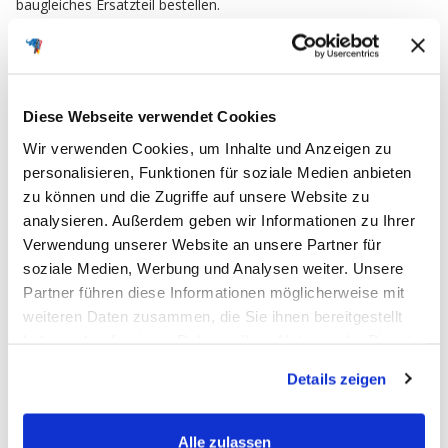
baugleiches Ersatzteil bestellen.
FAQ
Diese Webseite verwendet Cookies
Häufig gestellte Fragen
Wir verwenden Cookies, um Inhalte und Anzeigen zu
personalisieren, Funktionen für soziale Medien anbieten
zu können und die Zugriffe auf unsere Website zu
analysieren. Außerdem geben wir Informationen zu Ihrer
Verwendung unserer Website an unsere Partner für
Ich möchte meine Bestellung widerrufen
soziale Medien, Werbung und Analysen weiter. Unsere
und zurücksenden. Wie muss ich
Partner führen diese Informationen möglicherweise mit
vorgehen?
weiteren Daten zusammen, die Sie ihnen bereitgestellt
haben oder die sie im Rahmen Ihrer Nutzung der Dienste
Bei uns haben Sie die Möglichkeit Ihre
Bestellung
gesammelt haben.
Wie funktioniert das mit dem
Details zeigen
innerhalb von 30 Tagen zu widerrufen
und an uns
Batteriepfand, wie bekomme ich es
zurückzusenden. Dabei handelt es sich um einen
zurück und wo kann ich meine Altbatterie
freiwilligen Kundenservice der BIG Batterie-
Alle zulassen