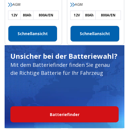
AGM
AGM
12V
80Ah
800A/EN
12V
80Ah
800A/EN
Schnellansicht
Schnellansicht
Unsicher bei der Batteriewahl?
Mit dem Batteriefinder finden Sie genau
die Richtige Batterie für Ihr Fahrzeug
Batteriefinder