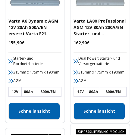
Varta A6 Dynamic AGM
Varta LA80 Professional
12V 80Ah 800A/EN
AGM 12V 80Ah 800A/EN
ersetzt Varta F21
Starter- und
Autobatterie
Versorgerbatterie
Angebotspreis
Angebotspreis
155,90€
162,90€
Starter- und
Dual Power: Starter- und
Bordnetzbatterie
Versorgerbatterie
315mm x 175mm x 190mm
315mm x 175mm x 190mm
AGM
AGM
12V
80Ah
800A/EN
12V
80Ah
800A/EN
Schnellansicht
Schnellansicht
EXPRESSLIEFERUNG MÖGLICH