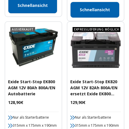
Schnellansicht
Schnellansicht
AUSVERKAUFT
EXPRESSLIEFERUNG MÖGLICH
Exide Start-Stop EK800
Exide Start-Stop EK820
AGM 12V 80Ah 800A/EN
AGM 12V 82Ah 800A/EN
Autobatterie
ersetzt Exide EK800
Autobatterie
Angebotspreis
Angebotspreis
128,90€
129,90€
Nur als Starterbatterie
Nur als Starterbatterie
315mm x 175mm x 190mm
315mm x 175mm x 190mm