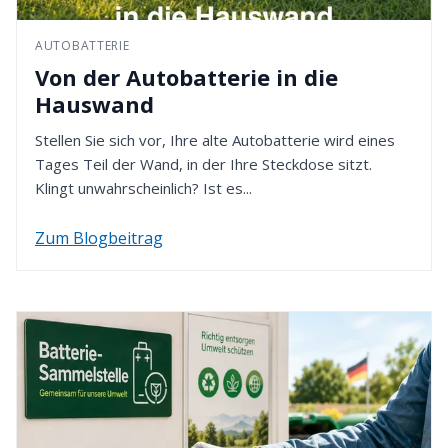
49451 Holdorf - Deutschland
Bestellung gewählten Zahlungsmethode erfolgt.
AUTOBATTERIE
4. Rückzahlung erhalten
Von der Autobatterie in die
Nach Eingang Ihrer Retoure werden wir den
Hauswand
Kaufpreis innerhalb von 14 Tagen erstatten. Dafür
verwenden wir die von Ihnen zuvor gewählte
Stellen Sie sich vor, Ihre alte Autobatterie wird eines
Zahlungsart.
Tages Teil der Wand, in der Ihre Steckdose sitzt.
Klingt unwahrscheinlich? Ist es...
Zum Blogbeitrag