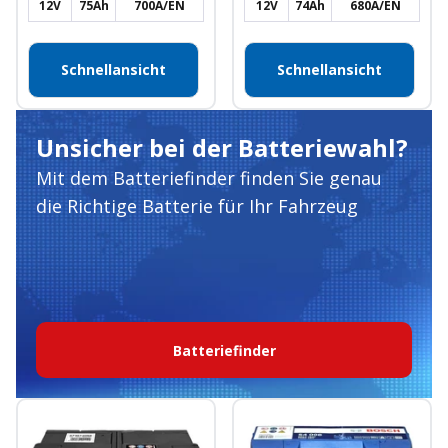
12V
75Ah
700A/EN
12V
74Ah
680A/EN
Schnellansicht
Schnellansicht
Unsicher bei der Batteriewahl?
Mit dem Batteriefinder finden Sie genau
die Richtige Batterie für Ihr Fahrzeug
Batteriefinder