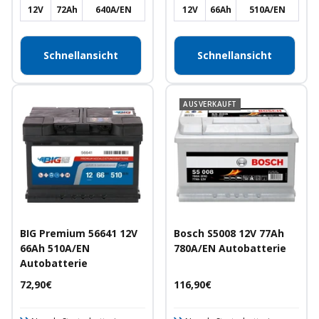
12V
72Ah
640A/EN
12V
66Ah
510A/EN
Schnellansicht
Schnellansicht
AUSVERKAUFT
BIG Premium 56641 12V
Bosch S5008 12V 77Ah
66Ah 510A/EN
780A/EN Autobatterie
Autobatterie
Angebotspreis
Angebotspreis
72,90€
116,90€