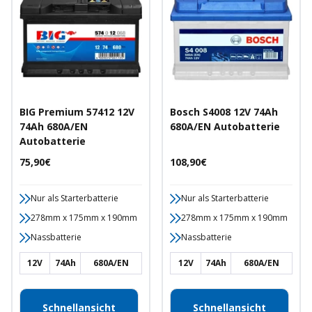
BIG Premium 57412 12V
Bosch S4008 12V 74Ah
74Ah 680A/EN
680A/EN Autobatterie
Autobatterie
Angebotspreis
Angebotspreis
75,90€
108,90€
Nur als Starterbatterie
Nur als Starterbatterie
278mm x 175mm x 190mm
278mm x 175mm x 190mm
Nassbatterie
Nassbatterie
12V
74Ah
680A/EN
12V
74Ah
680A/EN
Schnellansicht
Schnellansicht