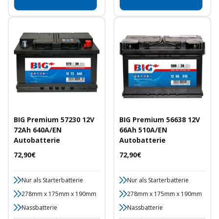
BIG Premium 57230 12V
BIG Premium 56638 12V
72Ah 640A/EN
66Ah 510A/EN
Autobatterie
Autobatterie
Angebotspreis
Angebotspreis
72,90€
72,90€
Nur als Starterbatterie
Nur als Starterbatterie
278mm x 175mm x 190mm
278mm x 175mm x 190mm
Nassbatterie
Nassbatterie