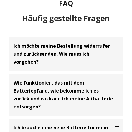
FAQ
Häufig gestellte Fragen
Ich möchte meine Bestellung widerrufen
und zurücksenden. Wie muss ich
vorgehen?
Bei uns haben Sie die Möglichkeit Ihre
Bestellung
Wie funktioniert das mit dem
innerhalb von 30 Tagen zu widerrufen
und an uns
Batteriepfand, wie bekomme ich es
zurückzusenden. Dabei handelt es sich um einen
zurück und wo kann ich meine Altbatterie
freiwilligen Kundenservice der BIG Batterie-
entsorgen?
Industrie-Germany GmbH und eine Ergänzung zum
gesetzlich vorgeschriebenen 14-tägigen
Widerrufsrecht.
Batterie Entsorgungsnachweis
Ich brauche eine neue Batterie für mein