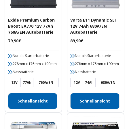
Exide Premium Carbon
Varta E11 Dynamic SLI
Boost EA770 12V 77Ah
12V 74Ah 680A/EN
760A/EN Autobatterie
Autobatterie
Angebotspreis
Angebotspreis
79,90€
89,90€
Nur als Starterbatterie
Nur als Starterbatterie
278mm x 175mm x 190mm
278mm x 175mm x 190mm
Nassbatterie
Nassbatterie
12V
77Ah
760A/EN
12V
74Ah
680A/EN
Schnellansicht
Schnellansicht