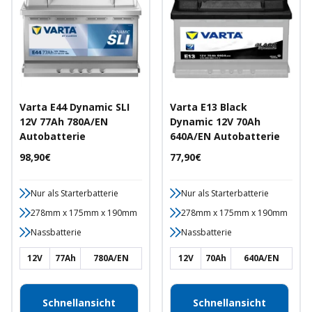
Varta E44 Dynamic SLI
Varta E13 Black
12V 77Ah 780A/EN
Dynamic 12V 70Ah
Autobatterie
640A/EN Autobatterie
Angebotspreis
Angebotspreis
98,90€
77,90€
Nur als Starterbatterie
Nur als Starterbatterie
278mm x 175mm x 190mm
278mm x 175mm x 190mm
Nassbatterie
Nassbatterie
12V
77Ah
780A/EN
12V
70Ah
640A/EN
Schnellansicht
Schnellansicht