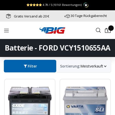
Direkt
↵
↵
↵
Zum Menü springen
Fußzeile springen
Barrierefreiheits-Widget öffnen
4.78 / 5
(10161 Bewertungen)
zum
Inhalt
30 Tage Rückgaberecht
Gratis Versand ab 20 €
Batterie-
Navigation
Industrie-
Germany
Batterie - FORD VCY1510655AA
Filter
Sortierung:
Meistverkauft