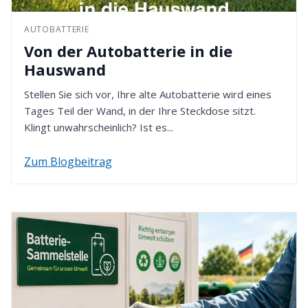
49451 Holdorf - Deutschland
Bestellung gewählten Zahlungsmethode erfolgt.
AUTOBATTERIE
4. Rückzahlung erhalten
Von der Autobatterie in die
Nach Eingang Ihrer Retoure werden wir den
Hauswand
Kaufpreis innerhalb von 14 Tagen erstatten. Dafür
verwenden wir die von Ihnen zuvor gewählte
Stellen Sie sich vor, Ihre alte Autobatterie wird eines
Zahlungsart.
Tages Teil der Wand, in der Ihre Steckdose sitzt.
Klingt unwahrscheinlich? Ist es...
Zum Blogbeitrag