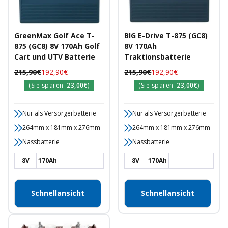
GreenMax Golf Ace T-
BIG E-Drive T-875 (GC8)
875 (GC8) 8V 170Ah Golf
8V 170Ah
Cart und UTV Batterie
Traktionsbatterie
Regulärer
Angebotspreis
Regulärer
Angebotspreis
215,90€
192,90€
215,90€
192,90€
Preis
Preis
(Sie sparen
23,00€
)
(Sie sparen
23,00€
)
Nur als Versorgerbatterie
Nur als Versorgerbatterie
264mm x 181mm x 276mm
264mm x 181mm x 276mm
Nassbatterie
Nassbatterie
8V
170Ah
8V
170Ah
Schnellansicht
Schnellansicht