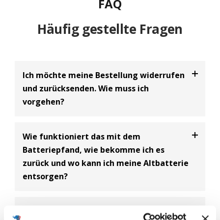
FAQ
Häufig gestellte Fragen
Ich möchte meine Bestellung widerrufen
und zurücksenden. Wie muss ich
vorgehen?
Bei uns haben Sie die Möglichkeit Ihre
Bestellung
Wie funktioniert das mit dem
innerhalb von 30 Tagen zu widerrufen
und an uns
Batteriepfand, wie bekomme ich es
zurückzusenden. Dabei handelt es sich um einen
zurück und wo kann ich meine Altbatterie
freiwilligen Kundenservice der BIG Batterie-
entsorgen?
Industrie-Germany GmbH und eine Ergänzung zum
gesetzlich vorgeschriebenen 14-tägigen
Widerrufsrecht.
Batterie Entsorgungsnachweis
Ich brauche eine neue Batterie für mein