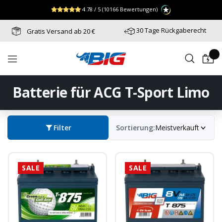
Direkt
↵
↵
↵
Zum Menü springen
Fußzeile springen
Barrierefreiheits-Widget öffnen
4.78 / 5
(10166 Bewertungen)
zum
Inhalt
30 Tage Rückgaberecht
Gratis Versand ab 20 €
Batterie-
Navigation
Industrie-
Germany
Batterie für ACG T-Sport Limo
Filter
Sortierung:
Meistverkauft
SALE
SALE