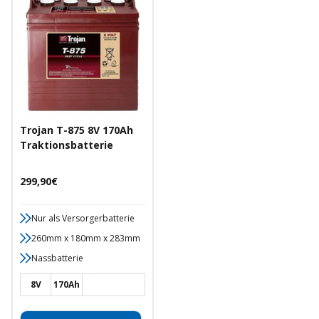
Trojan T-875 8V 170Ah
Traktionsbatterie
Angebotspreis
299,90€
Nur als Versorgerbatterie
260mm x 180mm x 283mm
Nassbatterie
8V
170Ah