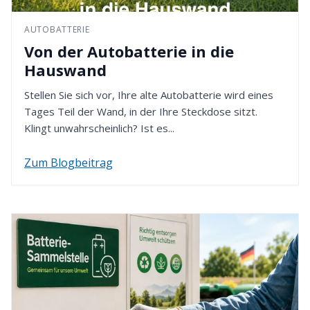
49451 Holdorf - Deutschland
Bestellung gewählten Zahlungsmethode erfolgt.
AUTOBATTERIE
4. Rückzahlung erhalten
Von der Autobatterie in die
Nach Eingang Ihrer Retoure werden wir den
Hauswand
Kaufpreis innerhalb von 14 Tagen erstatten. Dafür
verwenden wir die von Ihnen zuvor gewählte
Stellen Sie sich vor, Ihre alte Autobatterie wird eines
Zahlungsart.
Tages Teil der Wand, in der Ihre Steckdose sitzt.
Klingt unwahrscheinlich? Ist es...
Zum Blogbeitrag