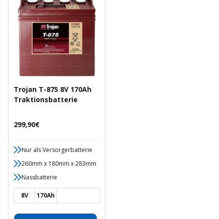
Trojan T-875 8V 170Ah
Traktionsbatterie
Angebotspreis
299,90€
Nur als Versorgerbatterie
260mm x 180mm x 283mm
Nassbatterie
8V
170Ah