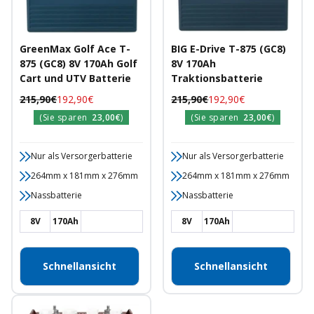
GreenMax Golf Ace T-
BIG E-Drive T-875 (GC8)
875 (GC8) 8V 170Ah Golf
8V 170Ah
Cart und UTV Batterie
Traktionsbatterie
Regulärer
Angebotspreis
Regulärer
Angebotspreis
215,90€
192,90€
215,90€
192,90€
Preis
Preis
(Sie sparen
23,00€
)
(Sie sparen
23,00€
)
Nur als Versorgerbatterie
Nur als Versorgerbatterie
264mm x 181mm x 276mm
264mm x 181mm x 276mm
Nassbatterie
Nassbatterie
8V
170Ah
8V
170Ah
Schnellansicht
Schnellansicht