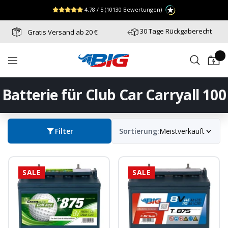
Direkt
↵
↵
↵
Zum Menü springen
Fußzeile springen
Barrierefreiheits-Widget öffnen
4.78 / 5
(10130 Bewertungen)
zum
Inhalt
30 Tage Rückgaberecht
Gratis Versand ab 20 €
Batterie-
Navigation
Industrie-
Germany
Batterie für Club Car Carryall 100
Filter
Sortierung:
Meistverkauft
SALE
SALE