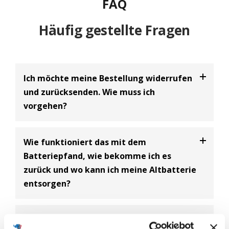
FAQ
Häufig gestellte Fragen
Ich möchte meine Bestellung widerrufen
und zurücksenden. Wie muss ich
vorgehen?
Bei uns haben Sie die Möglichkeit Ihre
Bestellung
Wie funktioniert das mit dem
innerhalb von 30 Tagen zu widerrufen
und an uns
Batteriepfand, wie bekomme ich es
zurückzusenden. Dabei handelt es sich um einen
zurück und wo kann ich meine Altbatterie
freiwilligen Kundenservice der BIG Batterie-
entsorgen?
Industrie-Germany GmbH und eine Ergänzung zum
gesetzlich vorgeschriebenen 14-tägigen
Widerrufsrecht.
Batterie Entsorgungsnachweis
Ich brauche eine neue Batterie für mein