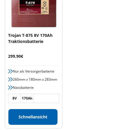
Trojan T-875 8V 170Ah
Traktionsbatterie
Angebotspreis
299,90€
Nur als Versorgerbatterie
260mm x 180mm x 283mm
Nassbatterie
8V
170Ah
Schnellansicht