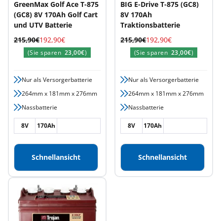
GreenMax Golf Ace T-875
BIG E-Drive T-875 (GC8)
(GC8) 8V 170Ah Golf Cart
8V 170Ah
und UTV Batterie
Traktionsbatterie
Regulärer
Angebotspreis
Regulärer
Angebotspreis
215,90€
192,90€
215,90€
192,90€
Preis
Preis
(Sie sparen
23,00€
)
(Sie sparen
23,00€
)
Nur als Versorgerbatterie
Nur als Versorgerbatterie
264mm x 181mm x 276mm
264mm x 181mm x 276mm
Nassbatterie
Nassbatterie
8V
170Ah
8V
170Ah
Schnellansicht
Schnellansicht