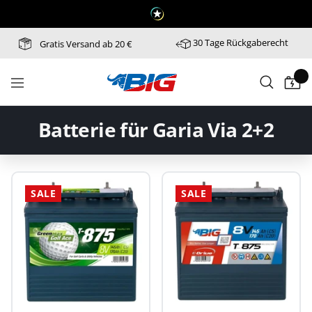
Direkt
zum
Inhalt
30 Tage Rückgaberecht
Gratis Versand ab 20 €
Batterie-
Navigation
Industrie-
Germany
Batterie für Garia Via 2+2
SALE
SALE