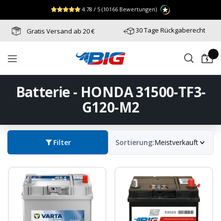
Direkt
↵
↵
↵
Zum Menü springen
Fußzeile springen
Barrierefreiheits-Widget öffnen
4.78 / 5
(10166 Bewertungen)
zum
Inhalt
30 Tage Rückgaberecht
Gratis Versand ab 20 €
Batterie-
Navigation
Industrie-
Germany
Batterie - HONDA 31500-TF3-
G120-M2
Filter
Sortierung:
Meistverkauft