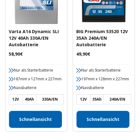
Varta A14 Dynamic SLI
BIG Premium 53520 12V
12V 40Ah 330A/EN
35Ah 240A/EN
Autobatterie
Autobatterie
Angebotspreis
Angebotspreis
58,90€
49,90€
Nur als Starterbatterie
Nur als Starterbatterie
187mm x 127mm x 227mm
197mm x 128mm x 227mm
Nassbatterie
Nassbatterie
12V
40Ah
330A/EN
12V
35Ah
240A/EN
Schnellansicht
Schnellansicht