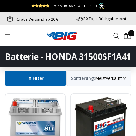
Direkt
↵
↵
↵
Zum Menü springen
Fußzeile springen
Barrierefreiheits-Widget öffnen
4.78 / 5
(10166 Bewertungen)
zum
Inhalt
30 Tage Rückgaberecht
Gratis Versand ab 20 €
Batterie-
Navigation
Industrie-
Germany
Batterie - HONDA 31500SF1A41
Filter
Sortierung:
Meistverkauft