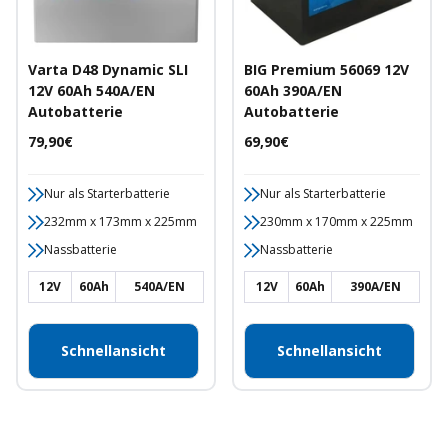
Varta D48 Dynamic SLI
BIG Premium 56069 12V
12V 60Ah 540A/EN
60Ah 390A/EN
Autobatterie
Autobatterie
Angebotspreis
Angebotspreis
79,90€
69,90€
Nur als Starterbatterie
Nur als Starterbatterie
232mm x 173mm x 225mm
230mm x 170mm x 225mm
Nassbatterie
Nassbatterie
12V
60Ah
540A/EN
12V
60Ah
390A/EN
Schnellansicht
Schnellansicht