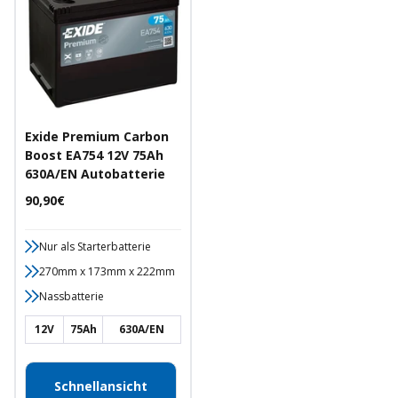
Exide Premium Carbon
Boost EA754 12V 75Ah
630A/EN Autobatterie
Angebotspreis
90,90€
Nur als Starterbatterie
270mm x 173mm x 222mm
Nassbatterie
12V
75Ah
630A/EN
Schnellansicht