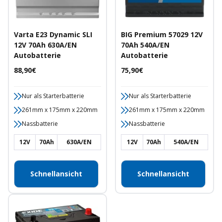
Varta E23 Dynamic SLI
BIG Premium 57029 12V
12V 70Ah 630A/EN
70Ah 540A/EN
Autobatterie
Autobatterie
Angebotspreis
Angebotspreis
88,90€
75,90€
Nur als Starterbatterie
Nur als Starterbatterie
261mm x 175mm x 220mm
261mm x 175mm x 220mm
Nassbatterie
Nassbatterie
12V
70Ah
630A/EN
12V
70Ah
540A/EN
Schnellansicht
Schnellansicht