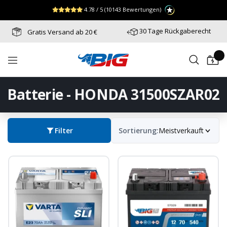
Direkt
↵
↵
↵
Zum Menü springen
Fußzeile springen
Barrierefreiheits-Widget öffnen
4.78 / 5
(10143 Bewertungen)
zum
Inhalt
30 Tage Rückgaberecht
Gratis Versand ab 20 €
Batterie-
Navigation
Industrie-
Germany
Batterie - HONDA 31500SZAR02
Filter
Sortierung:
Meistverkauft