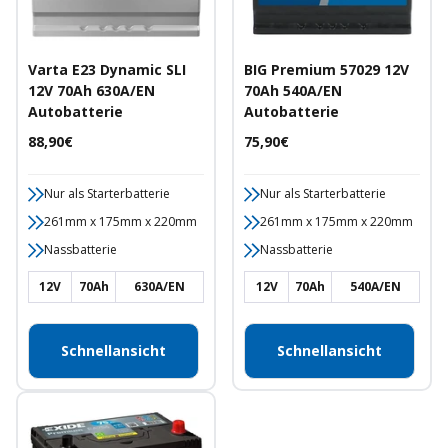
Varta E23 Dynamic SLI
BIG Premium 57029 12V
12V 70Ah 630A/EN
70Ah 540A/EN
Autobatterie
Autobatterie
Angebotspreis
Angebotspreis
88,90€
75,90€
Nur als Starterbatterie
Nur als Starterbatterie
261mm x 175mm x 220mm
261mm x 175mm x 220mm
Nassbatterie
Nassbatterie
12V
70Ah
630A/EN
12V
70Ah
540A/EN
Schnellansicht
Schnellansicht