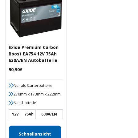
Exide Premium Carbon
Boost EA754 12V 75Ah
630A/EN Autobatterie
Angebotspreis
90,90€
Nur als Starterbatterie
270mm x 173mm x 222mm
Nassbatterie
12V
75Ah
630A/EN
Schnellansicht