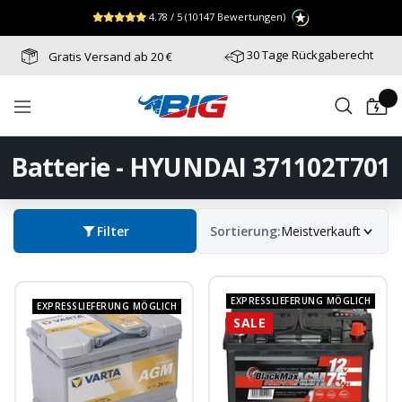
Direkt
↵
↵
↵
Zum Menü springen
Fußzeile springen
Barrierefreiheits-Widget öffnen
4.78 / 5
(10147 Bewertungen)
zum
Inhalt
30 Tage Rückgaberecht
Gratis Versand ab 20 €
Batterie-
Navigation
Industrie-
Germany
Batterie - HYUNDAI 371102T701
Filter
Sortierung:
Meistverkauft
EXPRESSLIEFERUNG MÖGLICH
EXPRESSLIEFERUNG MÖGLICH
SALE