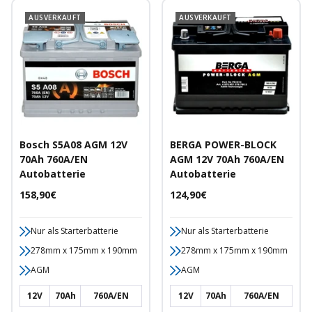
AUSVERKAUFT
AUSVERKAUFT
Bosch S5A08 AGM 12V
BERGA POWER-BLOCK
70Ah 760A/EN
AGM 12V 70Ah 760A/EN
Autobatterie
Autobatterie
Angebotspreis
Angebotspreis
158,90€
124,90€
Nur als Starterbatterie
Nur als Starterbatterie
278mm x 175mm x 190mm
278mm x 175mm x 190mm
AGM
AGM
12V
70Ah
760A/EN
12V
70Ah
760A/EN