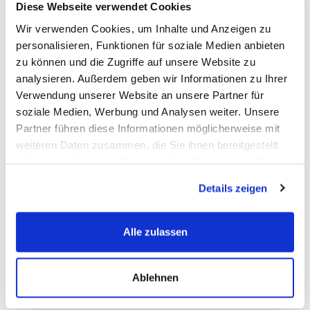
Diese Webseite verwendet Cookies
Wir verwenden Cookies, um Inhalte und Anzeigen zu
Die
OEM-Nummern
(Original Equipment Manufacturer) werden
personalisieren, Funktionen für soziale Medien anbieten
vom Fahrzeughersteller zur Identifizierung der Erstausrüster-
zu können und die Zugriffe auf unsere Website zu
Ersatzbatterien verwendet.
analysieren. Außerdem geben wir Informationen zu Ihrer
Abgekürzt ist die
OEM-Nummer
die Original-Ersatzteil
Verwendung unserer Website an unsere Partner für
Nummer, eine vom Fahrzeughersteller vergebene eindeutige
soziale Medien, Werbung und Analysen weiter. Unsere
Artikelnummer.
Partner führen diese Informationen möglicherweise mit
Da es sehr viele Batterie-Hersteller gibt, können Sie diese
weiteren Daten zusammen, die Sie ihnen bereitgestellt
Nummer als Referenz Nr. nutzen um sicherzustellen das Sie ein
haben oder die sie im Rahmen Ihrer Nutzung der Dienste
baugleiches Ersatzteil bestellen.
gesammelt haben.
Details zeigen
FAQ
Alle zulassen
Häufig gestellte Fragen
Ablehnen