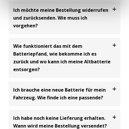
Ich möchte meine Bestellung widerrufen
und zurücksenden. Wie muss ich
vorgehen?
Bei uns haben Sie die Möglichkeit Ihre
Bestellung
Wie funktioniert das mit dem
innerhalb von 30 Tagen zu widerrufen
und an uns
Batteriepfand, wie bekomme ich es
zurückzusenden. Dabei handelt es sich um einen
zurück und wo kann ich meine Altbatterie
freiwilligen Kundenservice der BIG Batterie-
entsorgen?
Industrie-Germany GmbH und eine Ergänzung zum
gesetzlich vorgeschriebenen 14-tägigen
Widerrufsrecht.
Batterie Entsorgungsnachweis
Ich brauche eine neue Batterie für mein
Bitte beachten Sie dabei, dass Sie als Käufer die
Gemäß den Bestimmungen des Batteriegesetzes
Fahrzeug. Wie finde ich eine passende?
Kosten für die Rücksendung tragen
(siehe
(§10) müssen Unternehmen, die Starterbatterien
Widerrufsbelehrung)
.
verkaufen, ein Pfand in Höhe von 7,50€ inklusive
In unserem Onlineshop finden Sie einen
Ich habe noch keine Lieferung erhalten.
Umsatzsteuer erheben, wenn beim Kauf einer
Batteriefinder, wo Sie nach Ihrem Fahrzeug suchen
Der Kaufpreis wird Ihnen nach Retoureneingang bei
Wann wird meine Bestellung versendet?
neuen Batterie keine Altbatterie abgegeben wird.
können und passende Batterien vorgeschlagen