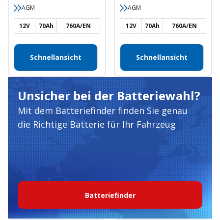
AGM
AGM
12V
70Ah
760A/EN
12V
70Ah
760A/EN
Schnellansicht
Schnellansicht
Unsicher bei der Batteriewahl?
Mit dem Batteriefinder finden Sie genau
die Richtige Batterie für Ihr Fahrzeug
Batteriefinder