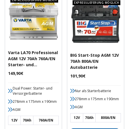
EXPRESSLIEFERUNG MÖGLICH
EXPRESSLIEFERUNG MÖGLICH
Varta LA70 Professional
BIG Start-Stop AGM 12V
AGM 12V 70Ah 760A/EN
70Ah 800A/EN
Starter- und
Autobatterie
Versorgerbatterie
Angebotspreis
149,90€
Angebotspreis
101,90€
Dual Power: Starter- und
Nur als Starterbatterie
Versorgerbatterie
278mm x 175mm x 190mm
278mm x 175mm x 190mm
AGM
AGM
12V
70Ah
800A/EN
12V
70Ah
760A/EN