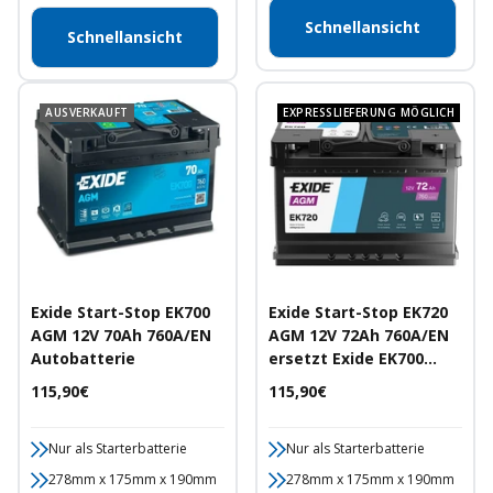
Schnellansicht
Schnellansicht
AUSVERKAUFT
EXPRESSLIEFERUNG MÖGLICH
Exide Start-Stop EK700
Exide Start-Stop EK720
AGM 12V 70Ah 760A/EN
AGM 12V 72Ah 760A/EN
Autobatterie
ersetzt Exide EK700
Autobatterie
Angebotspreis
Angebotspreis
115,90€
115,90€
Nur als Starterbatterie
Nur als Starterbatterie
278mm x 175mm x 190mm
278mm x 175mm x 190mm