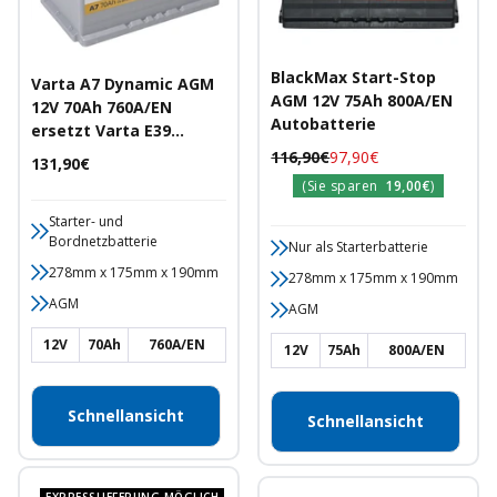
BlackMax Start-Stop
Varta A7 Dynamic AGM
AGM 12V 75Ah 800A/EN
12V 70Ah 760A/EN
Autobatterie
ersetzt Varta E39
Autobatterie
Regulärer
Angebotspreis
116,90€
97,90€
Angebotspreis
131,90€
Preis
(Sie sparen
19,00€
)
Starter- und
Bordnetzbatterie
Nur als Starterbatterie
278mm x 175mm x 190mm
278mm x 175mm x 190mm
AGM
AGM
12V
70Ah
760A/EN
12V
75Ah
800A/EN
Schnellansicht
Schnellansicht