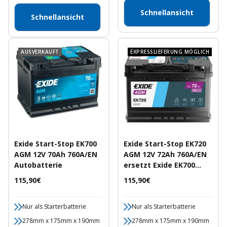
Schnellansicht
Schnellansicht
AUSVERKAUFT
EXPRESSLIEFERUNG MÖGLICH
Exide Start-Stop EK700
Exide Start-Stop EK720
AGM 12V 70Ah 760A/EN
AGM 12V 72Ah 760A/EN
Autobatterie
ersetzt Exide EK700
Autobatterie
Angebotspreis
Angebotspreis
115,90€
115,90€
Nur als Starterbatterie
Nur als Starterbatterie
278mm x 175mm x 190mm
278mm x 175mm x 190mm