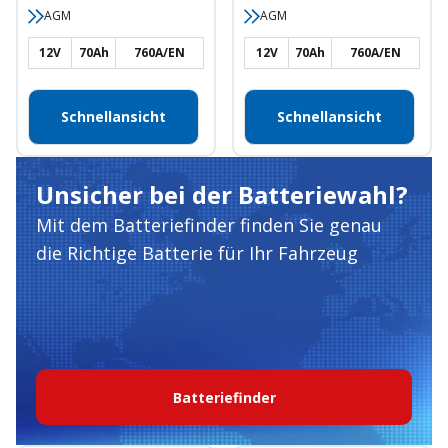
AGM
AGM
12V
70Ah
760A/EN
12V
70Ah
760A/EN
Schnellansicht
Schnellansicht
Unsicher bei der Batteriewahl?
Mit dem Batteriefinder finden Sie genau
die Richtige Batterie für Ihr Fahrzeug
Batteriefinder