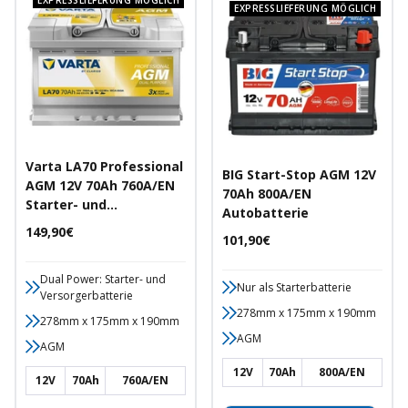
EXPRESSLIEFERUNG MÖGLICH
EXPRESSLIEFERUNG MÖGLICH
Varta LA70 Professional
BIG Start-Stop AGM 12V
AGM 12V 70Ah 760A/EN
70Ah 800A/EN
Starter- und
Autobatterie
Versorgerbatterie
Angebotspreis
149,90€
Angebotspreis
101,90€
Dual Power: Starter- und
Nur als Starterbatterie
Versorgerbatterie
278mm x 175mm x 190mm
278mm x 175mm x 190mm
AGM
AGM
12V
70Ah
800A/EN
12V
70Ah
760A/EN