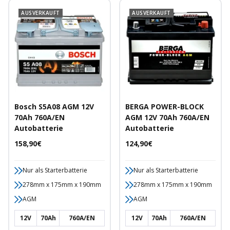
AUSVERKAUFT
AUSVERKAUFT
Bosch S5A08 AGM 12V
BERGA POWER-BLOCK
70Ah 760A/EN
AGM 12V 70Ah 760A/EN
Autobatterie
Autobatterie
Angebotspreis
Angebotspreis
158,90€
124,90€
Nur als Starterbatterie
Nur als Starterbatterie
278mm x 175mm x 190mm
278mm x 175mm x 190mm
AGM
AGM
12V
70Ah
760A/EN
12V
70Ah
760A/EN