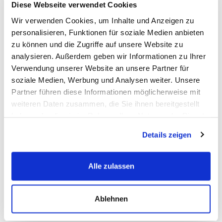
Diese Webseite verwendet Cookies
Wir verwenden Cookies, um Inhalte und Anzeigen zu
Die
OEM-Nummern
(Original Equipment Manufacturer) werden
personalisieren, Funktionen für soziale Medien anbieten
vom Fahrzeughersteller zur Identifizierung der Erstausrüster-
zu können und die Zugriffe auf unsere Website zu
Ersatzbatterien verwendet.
analysieren. Außerdem geben wir Informationen zu Ihrer
Abgekürzt ist die
OEM-Nummer
die Original-Ersatzteil
Verwendung unserer Website an unsere Partner für
Nummer, eine vom Fahrzeughersteller vergebene eindeutige
soziale Medien, Werbung und Analysen weiter. Unsere
Artikelnummer.
Partner führen diese Informationen möglicherweise mit
Da es sehr viele Batterie-Hersteller gibt, können Sie diese
weiteren Daten zusammen, die Sie ihnen bereitgestellt
Nummer als Referenz Nr. nutzen um sicherzustellen das Sie ein
haben oder die sie im Rahmen Ihrer Nutzung der Dienste
baugleiches Ersatzteil bestellen.
gesammelt haben.
Details zeigen
FAQ
Alle zulassen
Häufig gestellte Fragen
Ablehnen