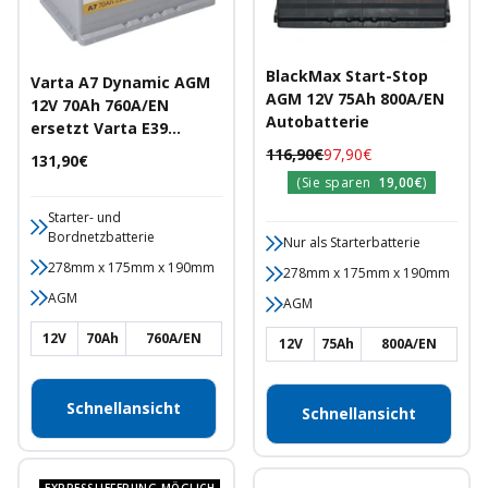
BlackMax Start-Stop
Varta A7 Dynamic AGM
AGM 12V 75Ah 800A/EN
12V 70Ah 760A/EN
Autobatterie
ersetzt Varta E39
Autobatterie
Regulärer
Angebotspreis
116,90€
97,90€
Angebotspreis
131,90€
Preis
(Sie sparen
19,00€
)
Starter- und
Bordnetzbatterie
Nur als Starterbatterie
278mm x 175mm x 190mm
278mm x 175mm x 190mm
AGM
AGM
12V
70Ah
760A/EN
12V
75Ah
800A/EN
Schnellansicht
Schnellansicht