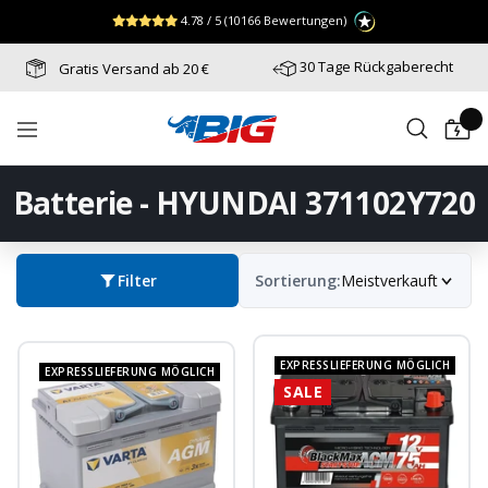
Direkt
↵
↵
↵
Zum Menü springen
Fußzeile springen
Barrierefreiheits-Widget öffnen
4.78 / 5
(10166 Bewertungen)
zum
Inhalt
30 Tage Rückgaberecht
Gratis Versand ab 20 €
Batterie-
Navigation
Industrie-
Germany
Batterie - HYUNDAI 371102Y720
Filter
Sortierung:
Meistverkauft
EXPRESSLIEFERUNG MÖGLICH
EXPRESSLIEFERUNG MÖGLICH
SALE