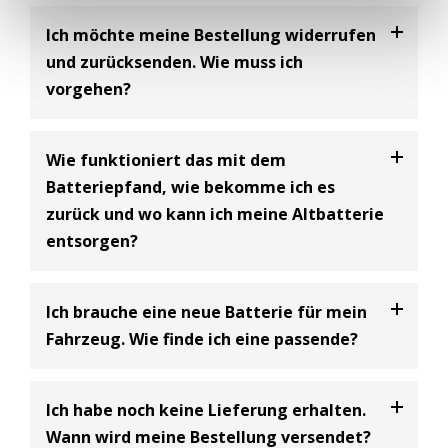
Ich möchte meine Bestellung widerrufen
und zurücksenden. Wie muss ich
vorgehen?
Bei uns haben Sie die Möglichkeit Ihre
Bestellung
Wie funktioniert das mit dem
innerhalb von 30 Tagen zu widerrufen
und an uns
Batteriepfand, wie bekomme ich es
zurückzusenden. Dabei handelt es sich um einen
zurück und wo kann ich meine Altbatterie
freiwilligen Kundenservice der BIG Batterie-
entsorgen?
Industrie-Germany GmbH und eine Ergänzung zum
gesetzlich vorgeschriebenen 14-tägigen
Widerrufsrecht.
Batterie Entsorgungsnachweis
Ich brauche eine neue Batterie für mein
Bitte beachten Sie dabei, dass Sie als Käufer die
Gemäß den Bestimmungen des Batteriegesetzes
Fahrzeug. Wie finde ich eine passende?
Kosten für die Rücksendung tragen
(siehe
(§10) müssen Unternehmen, die Starterbatterien
Widerrufsbelehrung)
.
verkaufen, ein Pfand in Höhe von 7,50€ inklusive
In unserem Onlineshop finden Sie einen
Ich habe noch keine Lieferung erhalten.
Umsatzsteuer erheben, wenn beim Kauf einer
Batteriefinder, wo Sie nach Ihrem Fahrzeug suchen
Der Kaufpreis wird Ihnen nach Retoureneingang bei
Wann wird meine Bestellung versendet?
neuen Batterie keine Altbatterie abgegeben wird.
können und passende Batterien vorgeschlagen