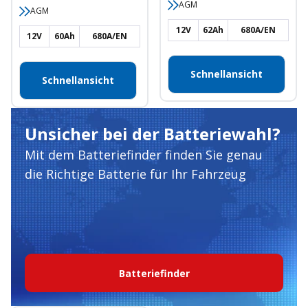
AGM
AGM
12V
62Ah
680A/EN
12V
60Ah
680A/EN
Schnellansicht
Schnellansicht
Unsicher bei der Batteriewahl?
Mit dem Batteriefinder finden Sie genau
die Richtige Batterie für Ihr Fahrzeug
Batteriefinder