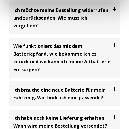
Ich möchte meine Bestellung widerrufen
und zurücksenden. Wie muss ich
vorgehen?
Bei uns haben Sie die Möglichkeit Ihre
Bestellung
Wie funktioniert das mit dem
innerhalb von 30 Tagen zu widerrufen
und an uns
Batteriepfand, wie bekomme ich es
zurückzusenden. Dabei handelt es sich um einen
zurück und wo kann ich meine Altbatterie
freiwilligen Kundenservice der BIG Batterie-
entsorgen?
Industrie-Germany GmbH und eine Ergänzung zum
gesetzlich vorgeschriebenen 14-tägigen
Widerrufsrecht.
Batterie Entsorgungsnachweis
Ich brauche eine neue Batterie für mein
Bitte beachten Sie dabei, dass Sie als Käufer die
Gemäß den Bestimmungen des Batteriegesetzes
Fahrzeug. Wie finde ich eine passende?
Kosten für die Rücksendung tragen
(siehe
(§10) müssen Unternehmen, die Starterbatterien
Widerrufsbelehrung)
.
verkaufen, ein Pfand in Höhe von 7,50€ inklusive
In unserem Onlineshop finden Sie einen
Ich habe noch keine Lieferung erhalten.
Umsatzsteuer erheben, wenn beim Kauf einer
Batteriefinder, wo Sie nach Ihrem Fahrzeug suchen
Der Kaufpreis wird Ihnen nach Retoureneingang bei
Wann wird meine Bestellung versendet?
neuen Batterie keine Altbatterie abgegeben wird.
können und passende Batterien vorgeschlagen