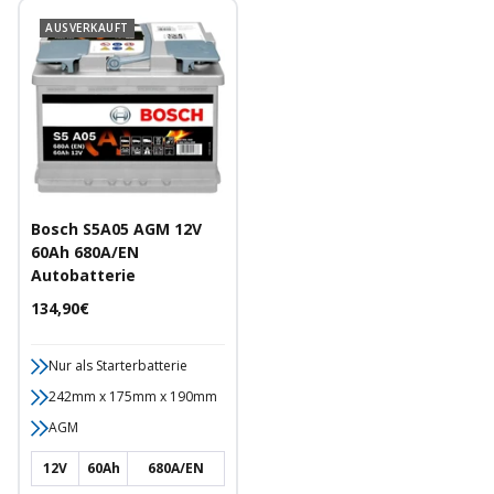
AUSVERKAUFT
Bosch S5A05 AGM 12V
60Ah 680A/EN
Autobatterie
Angebotspreis
134,90€
Nur als Starterbatterie
242mm x 175mm x 190mm
AGM
12V
60Ah
680A/EN