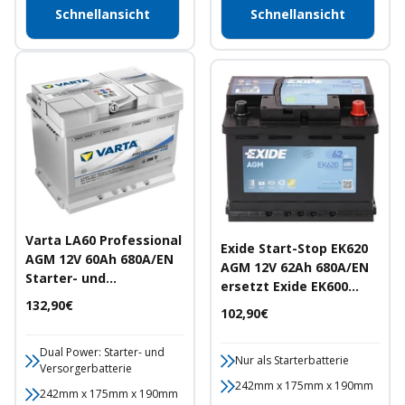
Schnellansicht
Schnellansicht
Varta LA60 Professional
Exide Start-Stop EK620
AGM 12V 60Ah 680A/EN
AGM 12V 62Ah 680A/EN
Starter- und
ersetzt Exide EK600
Versorgerbatterie
Angebotspreis
132,90€
Autobatterie
Angebotspreis
102,90€
Dual Power: Starter- und
Nur als Starterbatterie
Versorgerbatterie
242mm x 175mm x 190mm
242mm x 175mm x 190mm