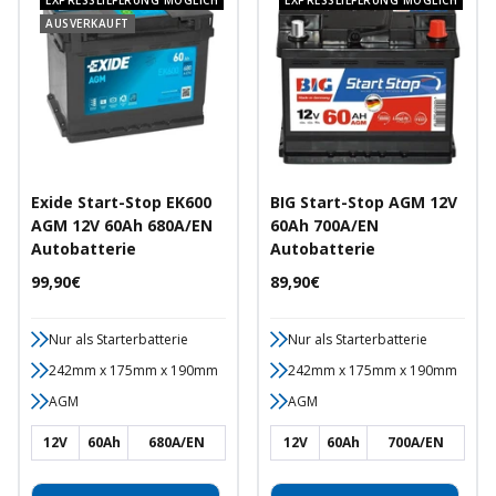
EXPRESSLIEFERUNG MÖGLICH
EXPRESSLIEFERUNG MÖGLICH
AUSVERKAUFT
Exide Start-Stop EK600
BIG Start-Stop AGM 12V
AGM 12V 60Ah 680A/EN
60Ah 700A/EN
Autobatterie
Autobatterie
Angebotspreis
Angebotspreis
99,90€
89,90€
Nur als Starterbatterie
Nur als Starterbatterie
242mm x 175mm x 190mm
242mm x 175mm x 190mm
AGM
AGM
12V
60Ah
680A/EN
12V
60Ah
700A/EN