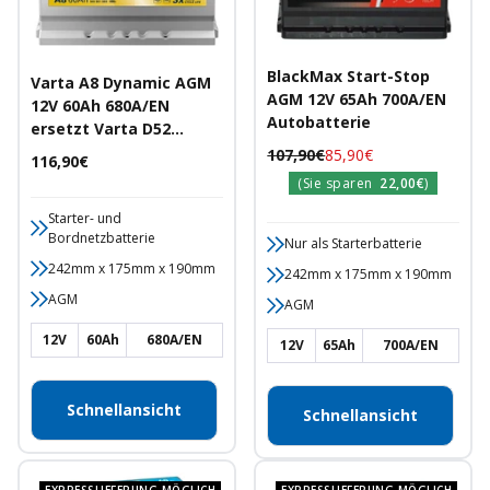
BlackMax Start-Stop
Varta A8 Dynamic AGM
AGM 12V 65Ah 700A/EN
12V 60Ah 680A/EN
Autobatterie
ersetzt Varta D52
Autobatterie
Regulärer
Angebotspreis
107,90€
85,90€
Angebotspreis
116,90€
Preis
(Sie sparen
22,00€
)
Starter- und
Bordnetzbatterie
Nur als Starterbatterie
242mm x 175mm x 190mm
242mm x 175mm x 190mm
AGM
AGM
12V
60Ah
680A/EN
12V
65Ah
700A/EN
Schnellansicht
Schnellansicht