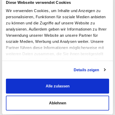
Diese Webseite verwendet Cookies
Wir verwenden Cookies, um Inhalte und Anzeigen zu
Die
OEM-Nummern
(Original Equipment Manufacturer) werden
personalisieren, Funktionen für soziale Medien anbieten
vom Fahrzeughersteller zur Identifizierung der Erstausrüster-
zu können und die Zugriffe auf unsere Website zu
Ersatzbatterien verwendet.
analysieren. Außerdem geben wir Informationen zu Ihrer
Abgekürzt ist die
OEM-Nummer
die Original-Ersatzteil
Verwendung unserer Website an unsere Partner für
Nummer, eine vom Fahrzeughersteller vergebene eindeutige
soziale Medien, Werbung und Analysen weiter. Unsere
Artikelnummer.
Partner führen diese Informationen möglicherweise mit
Da es sehr viele Batterie-Hersteller gibt, können Sie diese
weiteren Daten zusammen, die Sie ihnen bereitgestellt
Nummer als Referenz Nr. nutzen um sicherzustellen das Sie ein
haben oder die sie im Rahmen Ihrer Nutzung der Dienste
baugleiches Ersatzteil bestellen.
gesammelt haben.
Details zeigen
FAQ
Alle zulassen
Häufig gestellte Fragen
Ablehnen