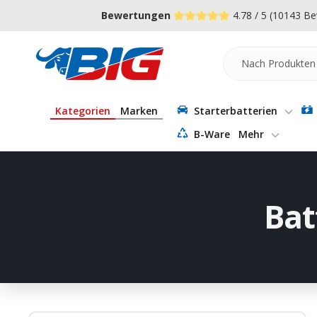
Direkt
↵
↵
↵
Zum Menü springen
Fußzeile springen
Barrierefreiheits-Widget öffnen
Bewertungen
4.78 / 5
(10143 Be
zum
Inhalt
Batterie-
Industrie-
Germany
Kategorien
Marken
Starterbatterien
B-Ware
Mehr
Bat