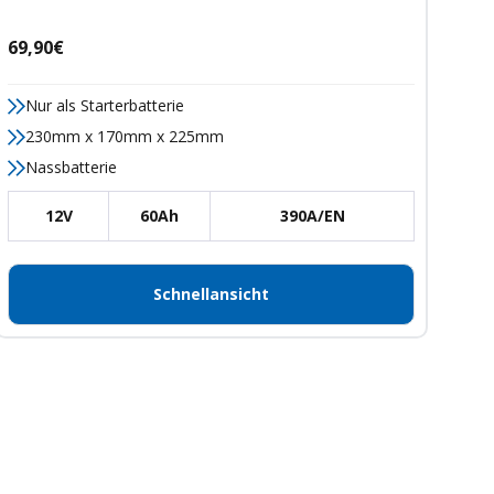
Angebotspreis
69,90€
Nur als Starterbatterie
230mm x 170mm x 225mm
Nassbatterie
12V
60Ah
390A/EN
Schnellansicht