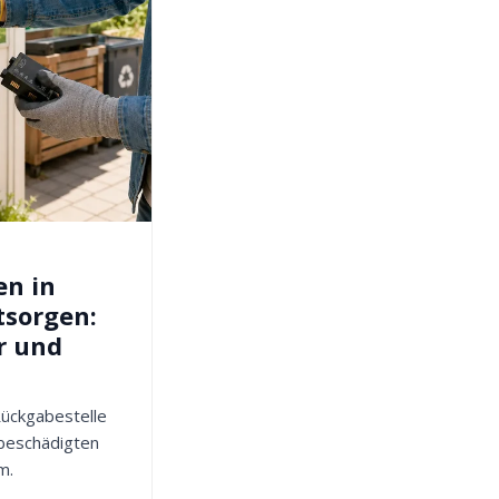
en in
tsorgen:
r und
 Rückgabestelle
 beschädigten
m.