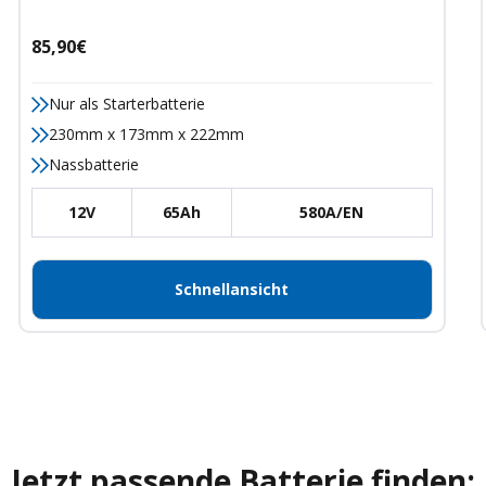
Angebotspreis
85,90€
Nur als Starterbatterie
230mm x 173mm x 222mm
Nassbatterie
12V
65Ah
580A/EN
Schnellansicht
Jetzt passende Batterie finden: