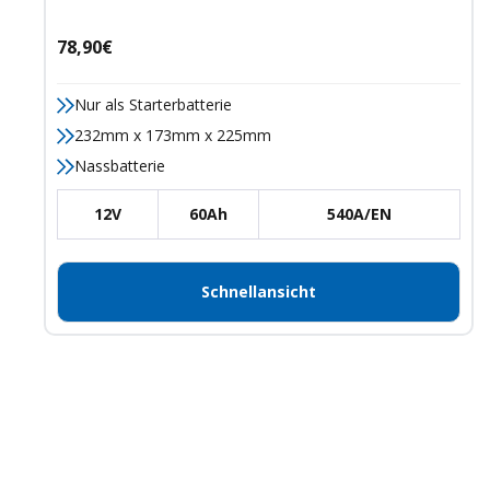
Angebotspreis
78,90€
Nur als Starterbatterie
232mm x 173mm x 225mm
Nassbatterie
12V
60Ah
540A/EN
Schnellansicht