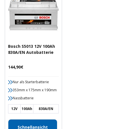
Bosch S5013 12V 100Ah
830A/EN Autobatterie
Angebotspreis
144,90€
Nur als Starterbatterie
353mm x 175mm x 190mm
Nassbatterie
12V
100Ah
830A/EN
Schnellansicht