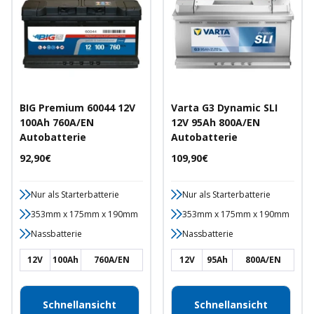
BIG Premium 60044 12V
Varta G3 Dynamic SLI
100Ah 760A/EN
12V 95Ah 800A/EN
Autobatterie
Autobatterie
Angebotspreis
Angebotspreis
92,90€
109,90€
Nur als Starterbatterie
Nur als Starterbatterie
353mm x 175mm x 190mm
353mm x 175mm x 190mm
Nassbatterie
Nassbatterie
12V
100Ah
760A/EN
12V
95Ah
800A/EN
Schnellansicht
Schnellansicht