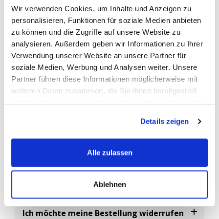
Wir verwenden Cookies, um Inhalte und Anzeigen zu
vom Fahrzeughersteller zur Identifizierung der Erstausrüster-
personalisieren, Funktionen für soziale Medien anbieten
Ersatzbatterien verwendet.
zu können und die Zugriffe auf unsere Website zu
Abgekürzt ist die
OEM-Nummer
die Original-Ersatzteil
analysieren. Außerdem geben wir Informationen zu Ihrer
Nummer, eine vom Fahrzeughersteller vergebene eindeutige
Verwendung unserer Website an unsere Partner für
Artikelnummer.
soziale Medien, Werbung und Analysen weiter. Unsere
Da es sehr viele Batterie-Hersteller gibt, können Sie diese
Partner führen diese Informationen möglicherweise mit
Nummer als Referenz Nr. nutzen um sicherzustellen das Sie ein
weiteren Daten zusammen, die Sie ihnen bereitgestellt
baugleiches Ersatzteil bestellen.
haben oder die sie im Rahmen Ihrer Nutzung der Dienste
gesammelt haben.
Details zeigen
FAQ
Alle zulassen
Häufig gestellte Fragen
Ablehnen
Ich möchte meine Bestellung widerrufen