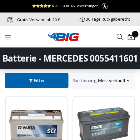
Direkt
↵
↵
↵
Zum Menü springen
Fußzeile springen
Barrierefreiheits-Widget öffnen
4.78 / 5
(10165 Bewertungen)
zum
Inhalt
30 Tage Rückgaberecht
Gratis Versand ab 20 €
Batterie-
Navigation
Industrie-
Germany
Batterie - MERCEDES 0055411601
Filter
Sortierung:
Meistverkauft