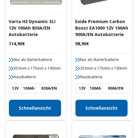
Varta H3 Dynamic SLI
Exide Premium Carbon
12V 100Ah 830A/EN
Boost EA1000 12V 100Ah
Autobatterie
900A/EN Autobatterie
Angebotspreis
Angebotspreis
114,90€
98,90€
Nur als Starterbatterie
Nur als Starterbatterie
353mm x 175mm x 190mm
353mm x 175mm x 190mm
Nassbatterie
Nassbatterie
12V
100Ah
830A/EN
12V
100Ah
900A/EN
Schnellansicht
Schnellansicht