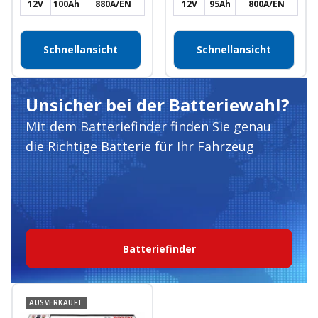
12V
100Ah
880A/EN
12V
95Ah
800A/EN
Schnellansicht
Schnellansicht
Unsicher bei der Batteriewahl?
Mit dem Batteriefinder finden Sie genau
die Richtige Batterie für Ihr Fahrzeug
Batteriefinder
AUSVERKAUFT