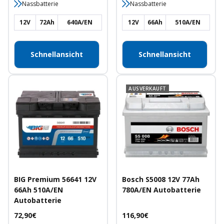
Nassbatterie
Nassbatterie
12V
72Ah
640A/EN
12V
66Ah
510A/EN
Schnellansicht
Schnellansicht
AUSVERKAUFT
BIG Premium 56641 12V
Bosch S5008 12V 77Ah
66Ah 510A/EN
780A/EN Autobatterie
Autobatterie
Angebotspreis
Angebotspreis
72,90€
116,90€