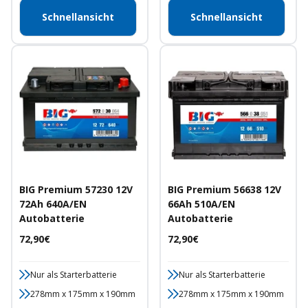
Schnellansicht
Schnellansicht
BIG Premium 57230 12V
BIG Premium 56638 12V
72Ah 640A/EN
66Ah 510A/EN
Autobatterie
Autobatterie
Angebotspreis
Angebotspreis
72,90€
72,90€
Nur als Starterbatterie
Nur als Starterbatterie
278mm x 175mm x 190mm
278mm x 175mm x 190mm