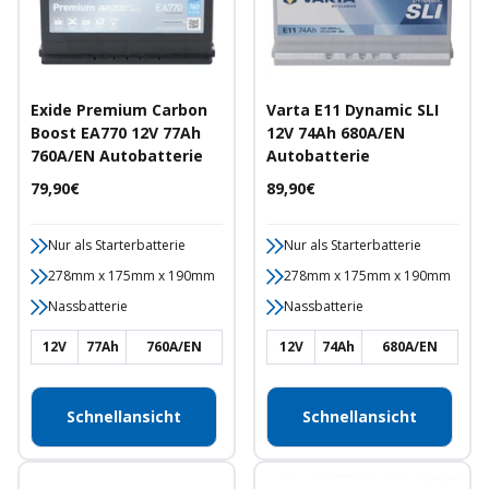
Exide Premium Carbon
Varta E11 Dynamic SLI
Boost EA770 12V 77Ah
12V 74Ah 680A/EN
760A/EN Autobatterie
Autobatterie
Angebotspreis
Angebotspreis
79,90€
89,90€
Nur als Starterbatterie
Nur als Starterbatterie
278mm x 175mm x 190mm
278mm x 175mm x 190mm
Nassbatterie
Nassbatterie
12V
77Ah
760A/EN
12V
74Ah
680A/EN
Schnellansicht
Schnellansicht