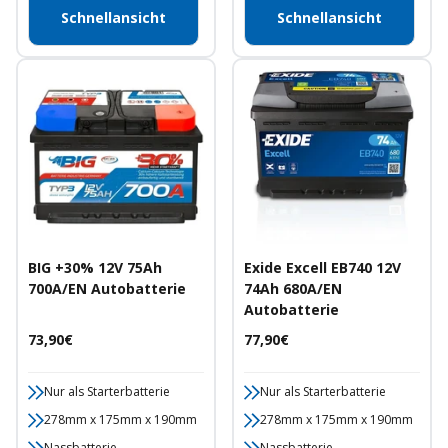
Schnellansicht
Schnellansicht
BIG +30% 12V 75Ah
Exide Excell EB740 12V
700A/EN Autobatterie
74Ah 680A/EN
Autobatterie
Angebotspreis
Angebotspreis
73,90€
77,90€
Nur als Starterbatterie
Nur als Starterbatterie
278mm x 175mm x 190mm
278mm x 175mm x 190mm
Nassbatterie
Nassbatterie