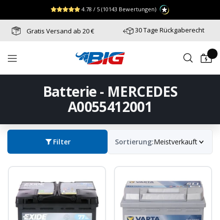
Direkt
↵
↵
↵
Zum Menü springen
Fußzeile springen
Barrierefreiheits-Widget öffnen
4.78 / 5
(10143 Bewertungen)
zum
Inhalt
30 Tage Rückgaberecht
Gratis Versand ab 20 €
Batterie-
Navigation
Industrie-
Germany
Batterie - MERCEDES
A0055412001
Filter
Sortierung:
Meistverkauft