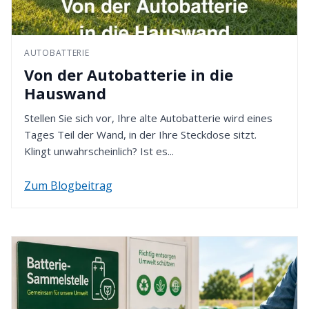
zurückerstattet. Bitte denken Sie daran, dass die
In den Wiesen 2
Rückzahlung gemäß der von Ihnen bei der
49451 Holdorf - Deutschland
Bestellung gewählten Zahlungsmethode erfolgt.
AUTOBATTERIE
4. Rückzahlung erhalten
Von der Autobatterie in die
Nach Eingang Ihrer Retoure werden wir den
Hauswand
Kaufpreis innerhalb von 14 Tagen erstatten. Dafür
verwenden wir die von Ihnen zuvor gewählte
Stellen Sie sich vor, Ihre alte Autobatterie wird eines
Zahlungsart.
Tages Teil der Wand, in der Ihre Steckdose sitzt.
Klingt unwahrscheinlich? Ist es...
Zum Blogbeitrag