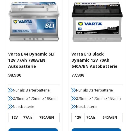
Varta E44 Dynamic SLI
Varta E13 Black
12V 77Ah 780A/EN
Dynamic 12V 70Ah
Autobatterie
640A/EN Autobatterie
Angebotspreis
Angebotspreis
98,90€
77,90€
Nur als Starterbatterie
Nur als Starterbatterie
278mm x 175mm x 190mm
278mm x 175mm x 190mm
Nassbatterie
Nassbatterie
12V
77Ah
780A/EN
12V
70Ah
640A/EN