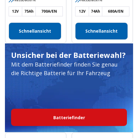
12V
75Ah
700A/EN
12V
74Ah
680A/EN
Schnellansicht
Schnellansicht
Unsicher bei der Batteriewahl?
Mit dem Batteriefinder finden Sie genau
die Richtige Batterie für Ihr Fahrzeug
Batteriefinder