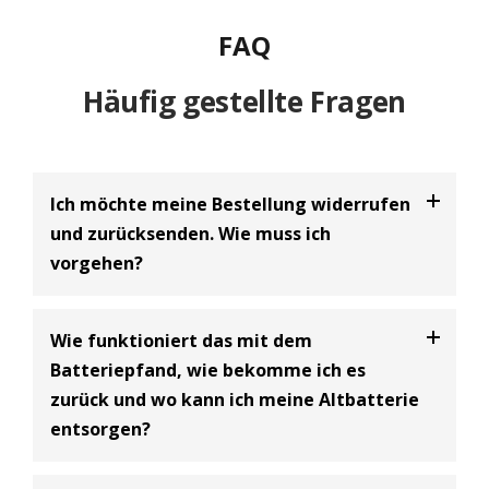
FAQ
Häufig gestellte Fragen
Ich möchte meine Bestellung widerrufen
und zurücksenden. Wie muss ich
vorgehen?
Bei uns haben Sie die Möglichkeit Ihre
Bestellung
Wie funktioniert das mit dem
innerhalb von 30 Tagen zu widerrufen
und an uns
Batteriepfand, wie bekomme ich es
zurückzusenden. Dabei handelt es sich um einen
zurück und wo kann ich meine Altbatterie
freiwilligen Kundenservice der BIG Batterie-
entsorgen?
Industrie-Germany GmbH und eine Ergänzung zum
gesetzlich vorgeschriebenen 14-tägigen
Widerrufsrecht.