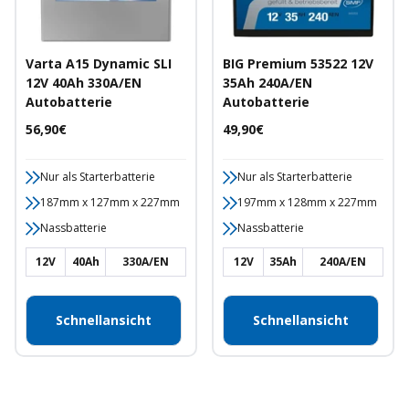
Varta A15 Dynamic SLI
BIG Premium 53522 12V
12V 40Ah 330A/EN
35Ah 240A/EN
Autobatterie
Autobatterie
Angebotspreis
Angebotspreis
56,90€
49,90€
Nur als Starterbatterie
Nur als Starterbatterie
187mm x 127mm x 227mm
197mm x 128mm x 227mm
Nassbatterie
Nassbatterie
12V
40Ah
330A/EN
12V
35Ah
240A/EN
Schnellansicht
Schnellansicht