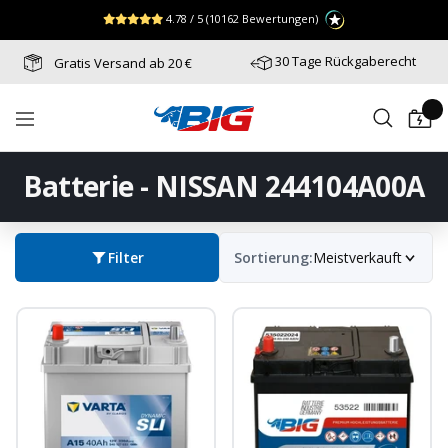
Direkt
↵
↵
↵
Zum Menü springen
Fußzeile springen
Barrierefreiheits-Widget öffnen
4.78 / 5
(10162 Bewertungen)
zum
Inhalt
30 Tage Rückgaberecht
Gratis Versand ab 20 €
Batterie-
Navigation
Industrie-
Germany
Batterie - NISSAN 244104A00A
Filter
Sortierung:
Meistverkauft